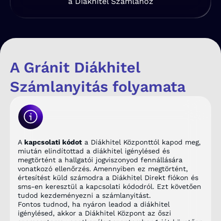
a Diákhitel Számlához
A Gránit Diákhitel
Számlanyitás folyamata
A
kapcsolati kódot
a Diákhitel Központtól kapod meg,
miután elindítottad a diákhitel igénylésed és
megtörtént a hallgatói jogviszonyod fennállására
vonatkozó ellenőrzés. Amennyiben ez megtörtént,
értesítést küld számodra a Diákhitel Direkt fiókon és
sms-en keresztül a kapcsolati kódodról. Ezt követően
tudod kezdeményezni a számlanyitást.
Fontos tudnod, ha nyáron leadod a diákhitel
igénylésed, akkor a Diákhitel Központ az őszi