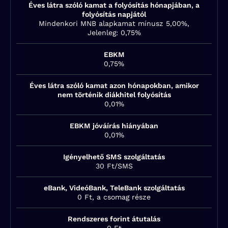
Éves látra szóló kamat a folyósítás hónapjában, a
folyósítás napjától
Mindenkori MNB alapkamat mínusz 5,00%,
Jelenleg: 0,75%
EBKM
0,75%
Éves látra szóló kamat azon hónapokban, amikor
nem történik diákhitel folyósítás
0,01%
EBKM jóváírás hiányában
0,01%
Igényelhető SMS szolgáltatás
30 Ft/SMS
eBank, VideóBank, TeleBank szolgáltatás
0 Ft, a csomag része
Rendszeres forint átutalás