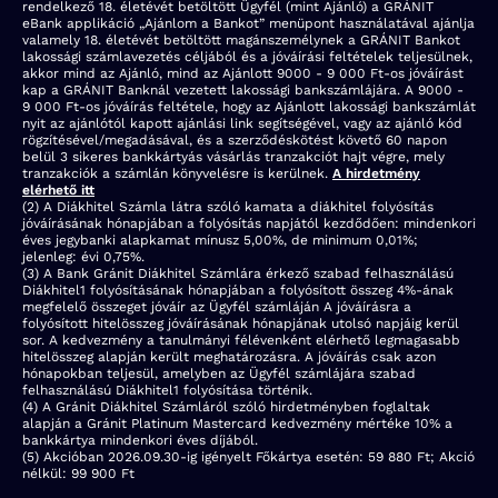
rendelkező 18. életévét betöltött Ügyfél (mint Ajánló) a GRÁNIT
eBank applikáció „Ajánlom a Bankot” menüpont használatával ajánlja
valamely 18. életévét betöltött magánszemélynek a GRÁNIT Bankot
lakossági számlavezetés céljából és a jóváírási feltételek teljesülnek,
akkor mind az Ajánló, mind az Ajánlott 9000 - 9 000 Ft-os jóváírást
kap a GRÁNIT Banknál vezetett lakossági bankszámlájára. A 9000 -
9 000 Ft-os jóváírás feltétele, hogy az Ajánlott lakossági bankszámlát
nyit az ajánlótól kapott ajánlási link segítségével, vagy az ajánló kód
rögzítésével/megadásával, és a szerződéskötést követő 60 napon
belül 3 sikeres bankkártyás vásárlás tranzakciót hajt végre, mely
tranzakciók a számlán könyvelésre is kerülnek.
A hirdetmény
elérhető itt
(2) A Diákhitel Számla látra szóló kamata a diákhitel folyósítás
jóváírásának hónapjában a folyósítás napjától kezdődően: mindenkori
éves jegybanki alapkamat mínusz 5,00%, de minimum 0,01%;
jelenleg: évi 0,75%.
(3) A Bank Gránit Diákhitel Számlára érkező szabad felhasználású
Diákhitel1 folyósításának hónapjában a folyósított összeg 4%-ának
megfelelő összeget jóváír az Ügyfél számláján A jóváírásra a
folyósított hitelösszeg jóváírásának hónapjának utolsó napjáig kerül
sor. A kedvezmény a tanulmányi félévenként elérhető legmagasabb
hitelösszeg alapján került meghatározásra. A jóváírás csak azon
hónapokban teljesül, amelyben az Ügyfél számlájára szabad
felhasználású Diákhitel1 folyósítása történik.
(4) A Gránit Diákhitel Számláról szóló hirdetményben foglaltak
alapján a Gránit Platinum Mastercard kedvezmény mértéke 10% a
bankkártya mindenkori éves díjából.
(5) Akcióban 2026.09.30-ig igényelt Főkártya esetén: 59 880 Ft; Akció
nélkül: 99 900 Ft