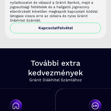
nyilatkozatot és válaszd a Gránit Bankot, majd a
jogosultsági feltételek és a hallgatói jogviszony
ellenőrzését követően megkapott kapcsolati kóddal
látogass vissza erre az oldalra és nyiss Gránit
Diákhitel Számlát.
Kapcsolatfelvétel
További extra
kedvezmények
Gránit Diákhitel Számlához