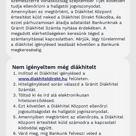
szemeszterre vonatkozólag szeptember 1-jét követően
tudja ellenőrizni a hallgatói jogviszonyodat.
Amennyiben ez megtörtént, a Diákhitel Központ
értesítést küld neked a Diákhitel Direkt fiókodba, és
ezzel párhuzamosan átadja adataidat Bankunknak a
Gránit Diákhitel Számla nyitása érdekében. A
megadott elérhetőségeken keresünk téged a
számlanyitással kapcsolatban. Kérjük, légy türelemmel
a diákhitel igénylésed leadását követően a Bankunk
megkereséséig.
Nem igényeltem még diákhitelt
Indítsd el Diákhitel igénylésed a
www.diakhiteldirekt.hu
felületen.
Hiteligénylésed során válaszd a Gránit Diákhitel
Számlát.
Töltsd ki és írd alá elektronikusan
hitelszerződésed.
Ezt követően a Diákhitel Központ ellenőrzi
jogosultságodat és hallgatói jogviszonyodat.
Amennyiben megtörtént az ellenőrzés, a Diákhitel
Központ értesítést küld számodra a kapcsolati
kódoddal együtt.
Várd meg, míg Bankunk felveszi veled a