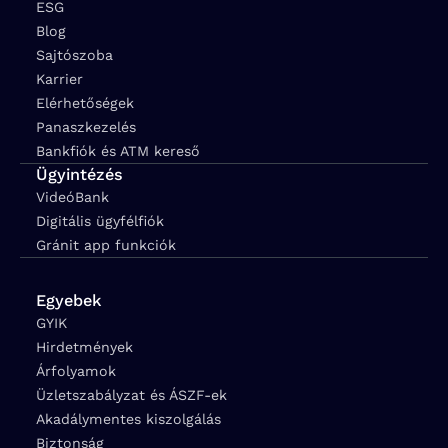
ESG
Blog
Sajtószoba
Karrier
Elérhetőségek
Panaszkezelés
Bankfiók és ATM kereső
Ügyintézés
VideóBank
Digitális ügyfélfiók
Gránit app funkciók
Egyebek
GYIK
Hirdetmények
Árfolyamok
Üzletszabályzat és ÁSZF-ek
Akadálymentes kiszolgálás
Biztonság