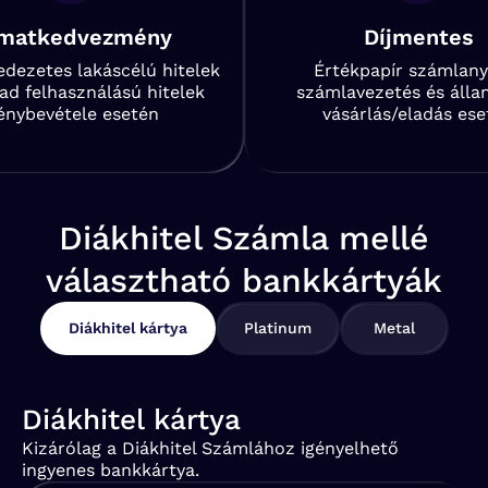
matkedvezmény
Díjmentes
edezetes lakáscélú hitelek
Értékpapír számlanyi
ad felhasználású hitelek
számlavezetés és álla
énybevétele esetén
vásárlás/eladás ese
Diákhitel Számla mellé
választható bankkártyák
Diákhitel kártya
Platinum
Metal
Diákhitel kártya
Kizárólag a Diákhitel Számlához igényelhető
ingyenes bankkártya.