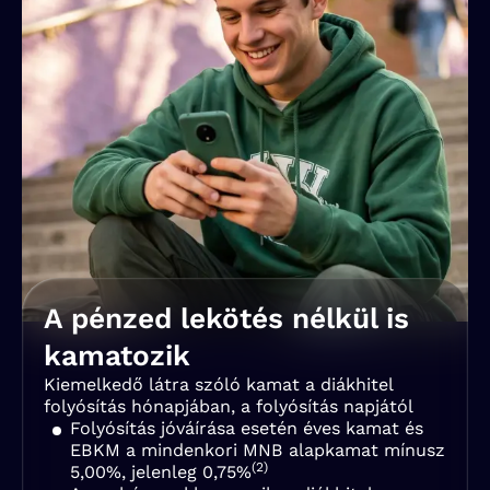
A pénzed lekötés nélkül is
kamatozik
Kiemelkedő látra szóló kamat a diákhitel
folyósítás hónapjában, a folyósítás napjától
Folyósítás jóváírása esetén éves kamat és
EBKM a mindenkori MNB alapkamat mínusz
(2)
5,00%, jelenleg 0,75%