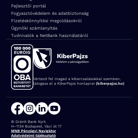
Fejlesztői portál
Fogyasztóvédelem és adatbiztonság
Fizetéskönnyítési megoldásokról
Ügynöki számlanyitás
Tudnivalók a NetBank használatáról
Vértezd fel magad a kibercsalásokkal szemben,
látogass el a KiberPajzs honlapra!
(kiberpajzs.hu)
© Gránit Bank Nyrt.
Cím:
H–1134 Budapest, Váci út 17
MNB Pénzügyi Navigátor
Adatvédelmi tájékoztató