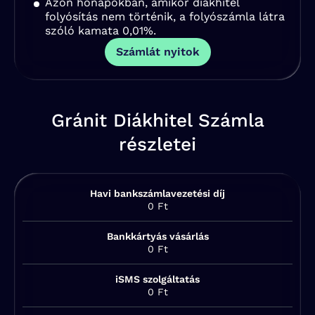
Azon hónapokban, amikor diákhitel
folyósítás nem történik, a folyószámla látra
szóló kamata 0,01%.
Számlát nyitok
Gránit Diákhitel Számla
részletei
Havi bankszámlavezetési díj
0 Ft
Bankkártyás vásárlás
0 Ft
iSMS szolgáltatás
0 Ft