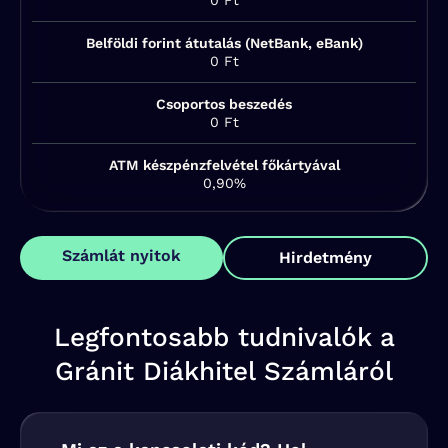
0 Ft
Belföldi forint átutalás (NetBank, eBank)
0 Ft
Csoportos beszedés
0 Ft
ATM készpénzfelvétel főkártyával
0,90%
Számlát nyitok
Hirdetmény
Legfontosabb tudnivalók a
Gránit Diákhitel Számláról