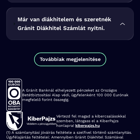
Már van diákhitelem és szeretnék
Gránit Diákhitel Számlát nyitni.
Továbbiak megjelenítése
A Gránit Banknál elhelyezett pénzeket az Országos
Betétbiztosítási Alap védi, ügyfelenként 100 000 Eurónak
megfelelő forint összegig.
Vértezd fel magad a kibercsalásokkal
szemben, látogass el a KiberPajzs
honlapra!
kiberpajzs.hu
(1) A számlanyitási jóváírás feltétele a szelfivel történő számlanyitás.
Ügyfélajánlás feltételei: Amennyiben Gránit Diákhitel Számlával