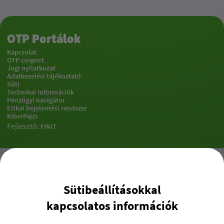
OTP Portálok
Kapcsolat
OTP csoport
Jogi nyilatkozat
Adatkezelési tájékoztató
Süti
Technikai információk
Pénzügyi navigátor
Etikai bejelentési rendszer
KiberPajzs
Fejlesztő:
FINIT
Sütibeállításokkal
kapcsolatos információk