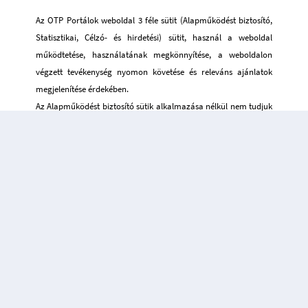
Az OTP Portálok weboldal 3 féle sütit (Alapműködést biztosító,
Statisztikai, Célzó- és hirdetési) sütit, használ a weboldal
működtetése, használatának megkönnyítése, a weboldalon
végzett tevékenység nyomon követése és releváns ajánlatok
megjelenítése érdekében.
Az Alapműködést biztosító sütik alkalmazása nélkül nem tudjuk
garantálni Önnek weboldalunk kényelmes használatát így
elengedhetetlenek a weboldal működéséhez és ezért nem lehet
kikapcsolni őket.
„Elfogadom a sütik használatát” esetén mindegyik
sütihasználatát elfogadja.
„Elutasítom a nem alap működést biztosító sütiket”
esetén mindegyik süti használatát elutasítja kivéve az
alapműködést biztosító sütiket.
Elfogadom a sütik használatát