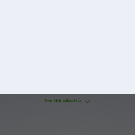
Magánszemély
English
Vissza a főoldalra
OTP Portálok
OTP pénztári- és cafeteria-termékek ügyfélportálja
Regisztráció az Ügyfélportálra
1
2
3
4
Termék kiválasztása