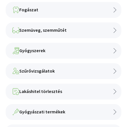
Fogászat
Szemüveg, szemműtét
Gyógyszerek
Szűrővizsgálatok
Lakáshitel törlesztés
Gyógyászati termékek