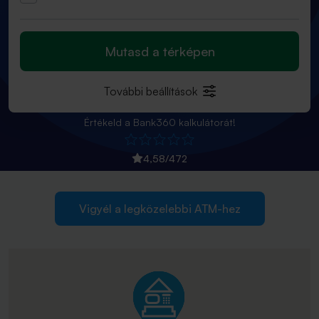
Mutasd a térképen
További beállítások
Értékeld a Bank360 kalkulátorát!
4,58
/
472
Vigyél a legközelebbi ATM-hez