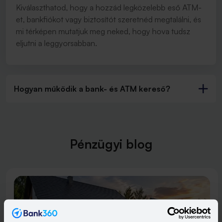
Kiválaszthatod, hogy a hozzád legközelebb eső ATM-
et, bankfiókot vagy biztosítót szeretnéd megtalálni, és
mi térképen mutatjuk meg neked, hogy hova tudsz
eljutni a leggyorsabban.
Hogyan működik a bank- és ATM kereső?
Pénzügyi blog