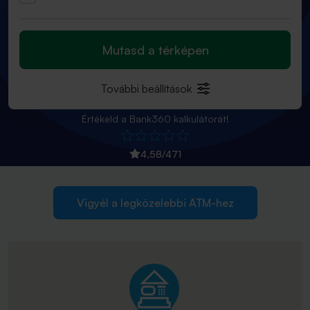
Mutasd a térképen
További beállítások
Értékeld a Bank360 kalkulátorát!
4,58
/
471
Vigyél a legközelebbi ATM-hez