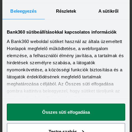
Beleegyezés
Részletek
A sütikről
Invalid DateTime
Autóvásárlás lízinggel: minden, amit tudnod kell,
mielőtt először belevágsz
Bank360 sütibeállításokkal kapcsolatos információk
A lízing sokak számára vonzó megoldás, ha autót vagy más
A Bank360 weboldal sütiket használ az általa üzemeltett
nagyobb értékű eszközt szeretnének használni anélkül, hogy
azt egy összegben ki kellene fizetniük. Elsőre azonban
Honlapok megfelelő működtetése, a webforgalom
Elolvasom
könnyű elveszni a részletekben: önerő, maradványérték,
elemzése, a felhasználói élmény javítása, a tartalmak és
THM, GAP – csak néhány azok közül a fogalmak közül,
hirdetések személyre szabása, a látogatók
amelyekkel biztosan találkozol.
nyomonkövetése, a közösségi funkciók biztosítása és a
látogatók érdeklődésének megfelelő tartalmak
meghatározása céljából. Az Összes süti elfogadása
gombra kattintva beleegyezel, hogy sütiket tároljunk az
eszközödön. A beállításokat később is
megváltoztathatod.
Invalid DateTime
Összes süti elfogadása
Egy gombóc fagyi ára: mindössze ennyibe kerül a
biztonság külföldön
A magyarok legnépszerűbb úti célja júliusban Horvátország
volt, de nincs tőle sokkal lemaradva a júniust megnyerő
Testre szabás