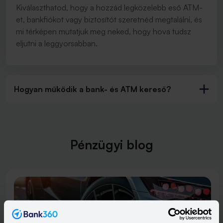
Kiválaszthatod, hogy a hozzád legközelebb eső ATM-
et, bankfiókot vagy biztosítót szeretnéd megtalálni, és
mi térképen mutatjuk meg neked, hogy hova tudsz
eljutni a leggyorsabban.
Hogyan működik a bank- és ATM kereső?
Pénzügyi blog