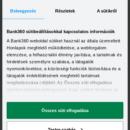
Beleegyezés
Részletek
A sütikről
Invalid DateTime
Autóvásárlás lízinggel: minden, amit tudnod kell,
mielőtt először belevágsz
Bank360 sütibeállításokkal kapcsolatos információk
A lízing sokak számára vonzó megoldás, ha autót vagy más
A Bank360 weboldal sütiket használ az általa üzemeltett
nagyobb értékű eszközt szeretnének használni anélkül, hogy
azt egy összegben ki kellene fizetniük. Elsőre azonban
Honlapok megfelelő működtetése, a webforgalom
Elolvasom
könnyű elveszni a részletekben: önerő, maradványérték,
elemzése, a felhasználói élmény javítása, a tartalmak és
THM, GAP – csak néhány azok közül a fogalmak közül,
hirdetések személyre szabása, a látogatók
amelyekkel biztosan találkozol.
nyomonkövetése, a közösségi funkciók biztosítása és a
látogatók érdeklődésének megfelelő tartalmak
meghatározása céljából. Az Összes süti elfogadása
gombra kattintva beleegyezel, hogy sütiket tároljunk az
eszközödön. A beállításokat később is
megváltoztathatod.
Invalid DateTime
Összes süti elfogadása
Egy gombóc fagyi ára: mindössze ennyibe kerül a
biztonság külföldön
A magyarok legnépszerűbb úti célja júliusban Horvátország
volt, de nincs tőle sokkal lemaradva a júniust megnyerő
Testre szabás