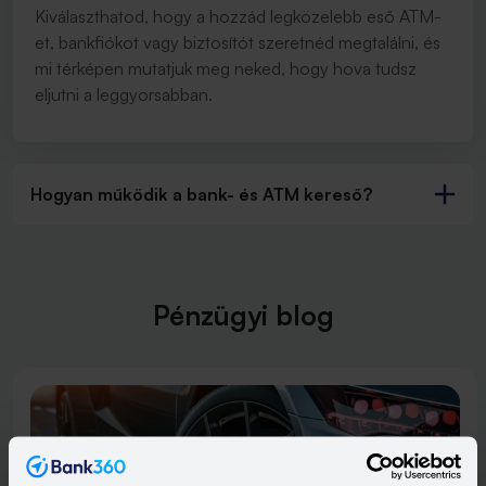
Kiválaszthatod, hogy a hozzád legközelebb eső ATM-
et, bankfiókot vagy biztosítót szeretnéd megtalálni, és
mi térképen mutatjuk meg neked, hogy hova tudsz
eljutni a leggyorsabban.
Hogyan működik a bank- és ATM kereső?
Pénzügyi blog