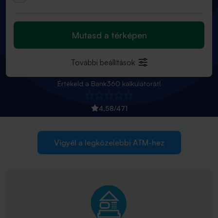
Mutasd a térképen
További beállítások
Értékeld a Bank360 kalkulátorát!
4,58
/
471
Vigyél a legközelebbi ATM-hez