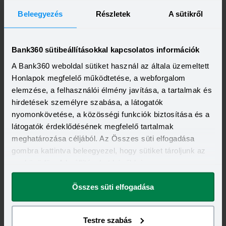
Beleegyezés
Részletek
A sütikről
Invalid DateTime
Ennyit ér ma a bankoknak egy otthon startos ügyfél
Bank360 sütibeállításokkal kapcsolatos információk
Egyre nagyobb jóváírási akciókat hirdetnek a bankok az
Otthon Start Programban részt vevő ügyfeleknek, van, ahol
A Bank360 weboldal sütiket használ az általa üzemeltett
összesen akár félmillió forint jóváírást is össze lehet gyűjteni
Elolvasom
Honlapok megfelelő működtetése, a webforgalom
különböző kedvezményekkel. Hol lehet ennek a vége és
pontosan milyen feltételeket kell vállalni a nagyobb
elemzése, a felhasználói élmény javítása, a tartalmak és
jóváírásért?
hirdetések személyre szabása, a látogatók
nyomonkövetése, a közösségi funkciók biztosítása és a
látogatók érdeklődésének megfelelő tartalmak
meghatározása céljából. Az Összes süti elfogadása
gombra kattintva beleegyezel, hogy sütiket tároljunk az
eszközödön. A beállításokat később is
megváltoztathatod.
Invalid DateTime
Lakásvásárlás vagy albérlet? Az elmúlt tíz év adatai
Összes süti elfogadása
alapján hatalmas a különbség
Az egyetemi felvételi ponthatárok kihirdetése kapcsán
nemrég külön cikkben foglalkoztunk azzal a kérdéssel, hogy
Testre szabás
lakást venni vagy vásárolni éri meg jobban. Előző cikkünkben
Elolvasom