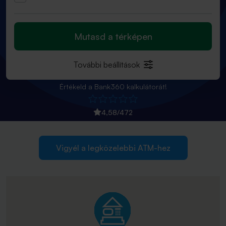
Mutasd a térképen
További beállítások
Értékeld a Bank360 kalkulátorát!
4,58
/
472
Vigyél a legközelebbi ATM-hez