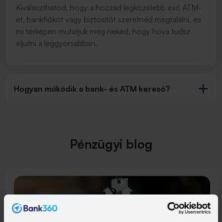
Kiválaszthatod, hogy a hozzád legközelebb eső ATM-
et, bankfiókot vagy biztosítót szeretnéd megtalálni, és
mi térképen mutatjuk meg neked, hogy hova tudsz
eljutni a leggyorsabban.
Hogyan működik a bank- és ATM kereső?
Pénzügyi blog