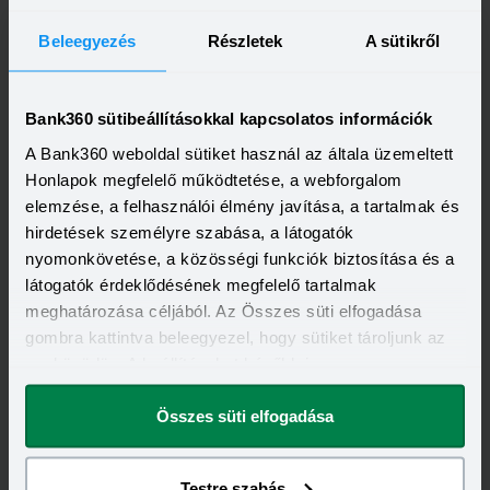
Beleegyezés
Részletek
A sütikről
Invalid DateTime
Autóvásárlás lízinggel: minden, amit tudnod kell,
mielőtt először belevágsz
Bank360 sütibeállításokkal kapcsolatos információk
A lízing sokak számára vonzó megoldás, ha autót vagy más
A Bank360 weboldal sütiket használ az általa üzemeltett
nagyobb értékű eszközt szeretnének használni anélkül, hogy
azt egy összegben ki kellene fizetniük. Elsőre azonban
Honlapok megfelelő működtetése, a webforgalom
Elolvasom
könnyű elveszni a részletekben: önerő, maradványérték,
elemzése, a felhasználói élmény javítása, a tartalmak és
THM, GAP – csak néhány azok közül a fogalmak közül,
hirdetések személyre szabása, a látogatók
amelyekkel biztosan találkozol.
nyomonkövetése, a közösségi funkciók biztosítása és a
látogatók érdeklődésének megfelelő tartalmak
meghatározása céljából. Az Összes süti elfogadása
gombra kattintva beleegyezel, hogy sütiket tároljunk az
eszközödön. A beállításokat később is
megváltoztathatod.
Invalid DateTime
Összes süti elfogadása
Egy gombóc fagyi ára: mindössze ennyibe kerül a
biztonság külföldön
A magyarok legnépszerűbb úti célja júliusban Horvátország
volt, de nincs tőle sokkal lemaradva a júniust megnyerő
Testre szabás