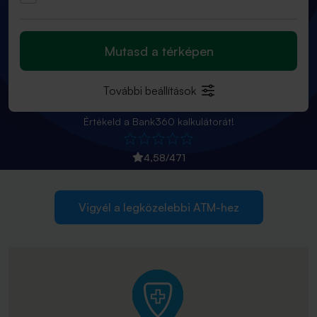
Mutasd a térképen
További beállítások
Értékeld a Bank360 kalkulátorát!
4,58
/
471
Vigyél a legközelebbi ATM-hez