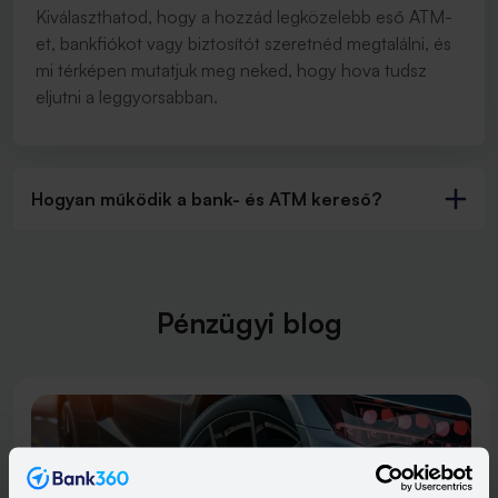
Kiválaszthatod, hogy a hozzád legközelebb eső ATM-
et, bankfiókot vagy biztosítót szeretnéd megtalálni, és
mi térképen mutatjuk meg neked, hogy hova tudsz
eljutni a leggyorsabban.
Hogyan működik a bank- és ATM kereső?
Pénzügyi blog