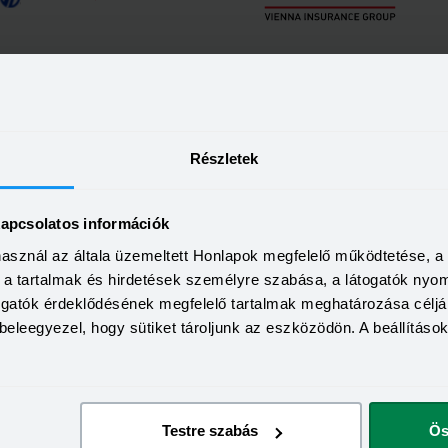
t tudni kell a Bankkereső és A
Részletek
b eső ATM-et vagy bankfiókot!
el néhány kattintással megnézheted, hogy hol tudod leggyorsa
kapcsolatos információk
 hozzád legközelebb eső ATM-et, bankfiókot vagy biztosítót szer
használ az általa üzemeltett Honlapok megfelelő működtetése, 
z eljutni a leggyorsabban.
a, a tartalmak és hirdetések személyre szabása, a látogatók ny
togatók érdeklődésének megfelelő tartalmak meghatározása céljá
beleegyezel, hogy sütiket tároljunk az eszközödön. A beállításo
 kereső?
Testre szabás
Ös