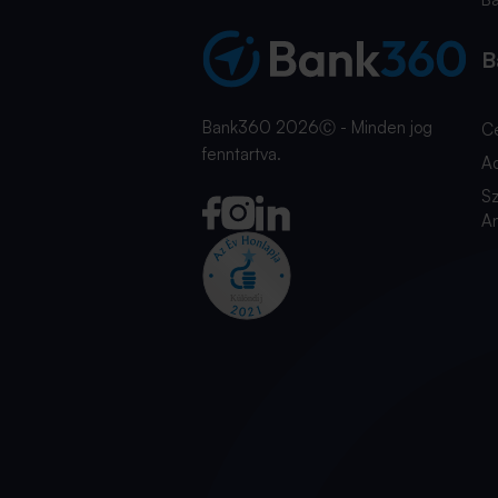
B
Bank360 2026Ⓒ - Minden jog
C
fenntartva.
A
Sz
An