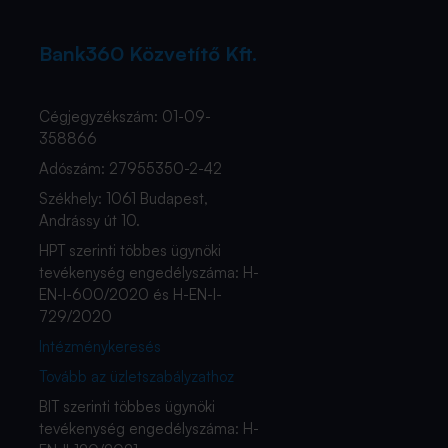
Bank360 Közvetítő Kft.
Cégjegyzékszám: 01-09-
358866
Adószám: 27955350-2-42
Székhely: 1061 Budapest,
Andrássy út 10.
HPT szerinti többes ügynöki
tevékenység engedélyszáma: H-
EN-I-600/2020 és H-EN-I-
729/2020
Intézménykeresés
Tovább az üzletszabályzathoz
BIT szerinti többes ügynöki
tevékenység engedélyszáma: H-