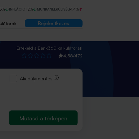
75%
INFLÁCIÓ
1,2%
MUNKANÉLKÜLISÉG
4,4%
Bejelentkezés
ulátorok
Értékeld a Bank360 kalkulátorát!
4,58
/
472
Akadálymentes
Mutasd a térképen