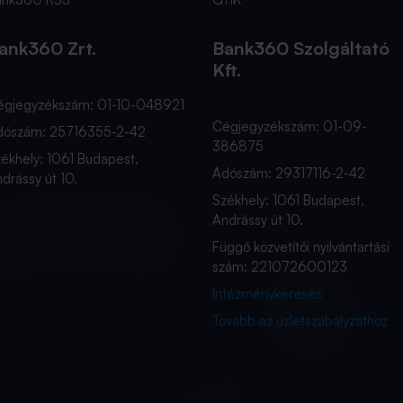
ank360 Zrt.
Bank360 Szolgáltató
Kft.
égjegyzékszám: 01-10-048921
Cégjegyzékszám: 01-09-
dószám: 25716355-2-42
386875
ékhely: 1061 Budapest,
Adószám: 29317116-2-42
drássy út 10.
Székhely: 1061 Budapest,
Andrássy út 10.
Függő közvetítői nyilvántartási
szám: 221072600123
Intézménykeresés
Tovább az üzletszabályzathoz