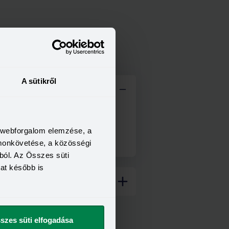
TM keresőről
A sütikről
bban elintézni pénzügyi
etnéd megtalálni, és mi térképen
a webforgalom elemzése, a
omonkövetése, a közösségi
ból. Az Összes süti
kat később is
szes süti elfogadása