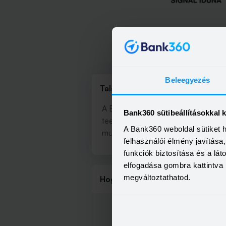
Minden, ami
Beleegyezés
Találd meg a hozzád legközeleb
A Bank360.hu ATM és bankkeresőjév
Bank360 sütibeállításokkal 
teendőidet. Kiválaszthatod, hogy a
A Bank360 weboldal sütiket 
mutatjuk meg neked, hogy hova tuds
felhasználói élmény javítás
funkciók biztosítása és a lá
elfogadása gombra kattintva 
megváltoztathatod.
Hogyan működik a bank- és ATM