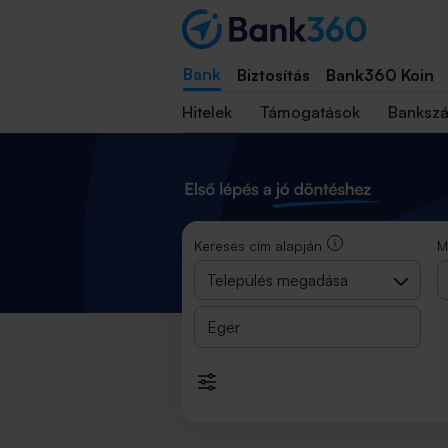
Bankkereső és ATM kereső 2025
Bank
Biztosítás
Bank360 Koin
Hitelek
Támogatások
Banksz
Keresés cím alapján
M
Település megadása