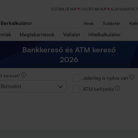
EUR
366,01 HUF
USD
317,68 HUF
ALAPKAMAT
5,
Bérkalkulátor
Hírek
Tudástár
Kalk
ámlák
Megtakarítások
Vállalat
Hitelkalkulátor
Bankkereső és ATM kereső
2026
it keresel?
Jelenleg is nyitva van
Biztosítót
ATM befizetés