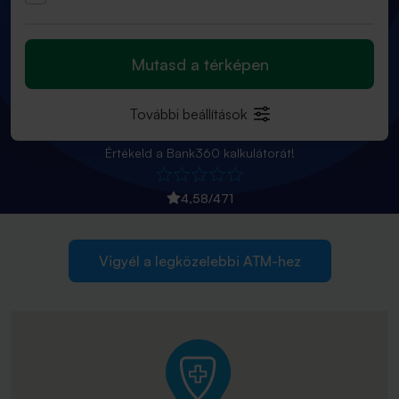
Mutasd a térképen
További beállítások
Értékeld a Bank360 kalkulátorát!
4,58
/
471
Vigyél a legközelebbi ATM-hez