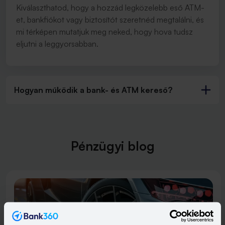
Kiválaszthatod, hogy a hozzád legközelebb eső ATM-
et, bankfiókot vagy biztosítót szeretnéd megtalálni, és
mi térképen mutatjuk meg neked, hogy hova tudsz
eljutni a leggyorsabban.
Hogyan működik a bank- és ATM kereső?
Pénzügyi blog