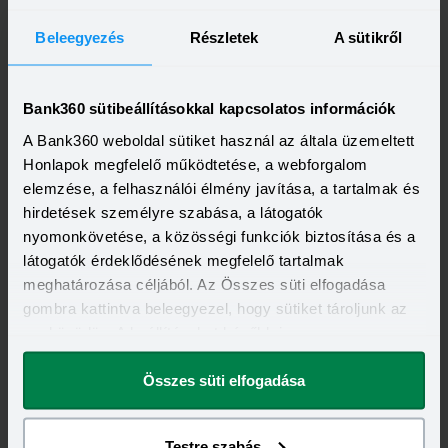
Beleegyezés
Részletek
A sütikről
Invalid DateTime
Autóvásárlás lízinggel: minden, amit tudnod kell,
mielőtt először belevágsz
Bank360 sütibeállításokkal kapcsolatos információk
A lízing sokak számára vonzó megoldás, ha autót vagy más
A Bank360 weboldal sütiket használ az általa üzemeltett
nagyobb értékű eszközt szeretnének használni anélkül, hogy
azt egy összegben ki kellene fizetniük. Elsőre azonban
Honlapok megfelelő működtetése, a webforgalom
Elolvasom
könnyű elveszni a részletekben: önerő, maradványérték,
elemzése, a felhasználói élmény javítása, a tartalmak és
THM, GAP – csak néhány azok közül a fogalmak közül,
hirdetések személyre szabása, a látogatók
amelyekkel biztosan találkozol.
nyomonkövetése, a közösségi funkciók biztosítása és a
látogatók érdeklődésének megfelelő tartalmak
meghatározása céljából. Az Összes süti elfogadása
gombra kattintva beleegyezel, hogy sütiket tároljunk az
eszközödön. A beállításokat később is
megváltoztathatod.
Invalid DateTime
Összes süti elfogadása
Egy gombóc fagyi ára: mindössze ennyibe kerül a
biztonság külföldön
A magyarok legnépszerűbb úti célja júliusban Horvátország
volt, de nincs tőle sokkal lemaradva a júniust megnyerő
Testre szabás