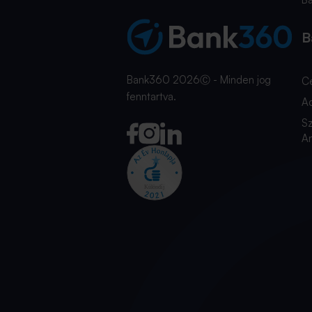
B
Bank360 2026Ⓒ - Minden jog
C
fenntartva.
A
Sz
An