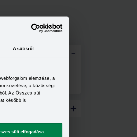
TM keresőről
A sütikről
bban elintézni pénzügyi
etnéd megtalálni, és mi térképen
a webforgalom elemzése, a
omonkövetése, a közösségi
ból. Az Összes süti
kat később is
szes süti elfogadása