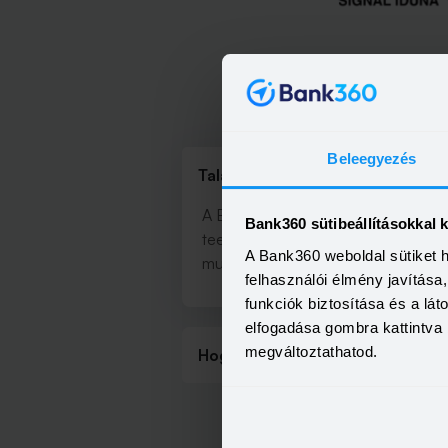
Minden, ami
Beleegyezés
Találd meg a hozzád legközeleb
A Bank360.hu ATM és bankkeresőjév
Bank360 sütibeállításokkal 
teendőidet. Kiválaszthatod, hogy a
A Bank360 weboldal sütiket 
mutatjuk meg neked, hogy hova tuds
felhasználói élmény javítás
funkciók biztosítása és a lá
elfogadása gombra kattintva 
megváltoztathatod.
Hogyan működik a bank- és ATM