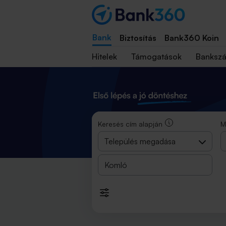
Bankkereső és ATM kereső 2025
Bank
Biztosítás
Bank360 Koin
Hitelek
Támogatások
Banksz
Keresés cím alapján
M
Település megadása