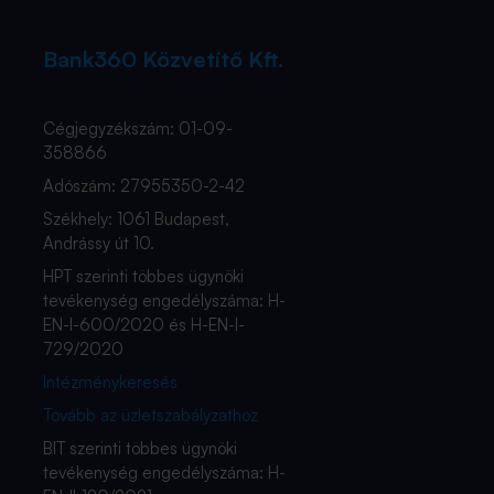
Bank360 Közvetítő Kft.
Cégjegyzékszám: 01-09-
358866
Adószám: 27955350-2-42
Székhely: 1061 Budapest,
Andrássy út 10.
HPT szerinti többes ügynöki
tevékenység engedélyszáma: H-
EN-I-600/2020 és H-EN-I-
729/2020
Intézménykeresés
Tovább az üzletszabályzathoz
BIT szerinti többes ügynöki
tevékenység engedélyszáma: H-