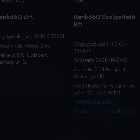
ank360 Zrt.
Bank360 Szolgáltató
Kft.
égjegyzékszám: 01-10-048921
Cégjegyzékszám: 01-09-
dószám: 25716355-2-42
386875
ékhely: 1061 Budapest,
Adószám: 29317116-2-42
drássy út 10.
Székhely: 1061 Budapest,
Andrássy út 10.
Függő közvetítői nyilvántartási
szám: 221072600123
Intézménykeresés
Tovább az üzletszabályzathoz