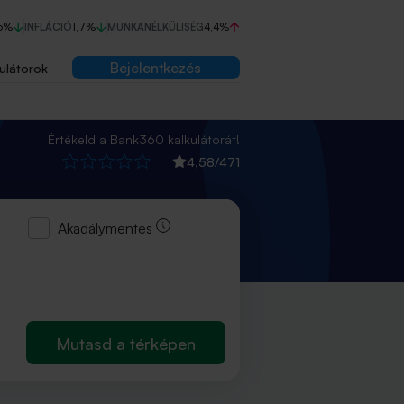
5%
INFLÁCIÓ
1,7%
MUNKANÉLKÜLISÉG
4,4%
Bejelentkezés
ulátorok
Értékeld a Bank360 kalkulátorát!
4,58
/
471
Akadálymentes
Mutasd a térképen