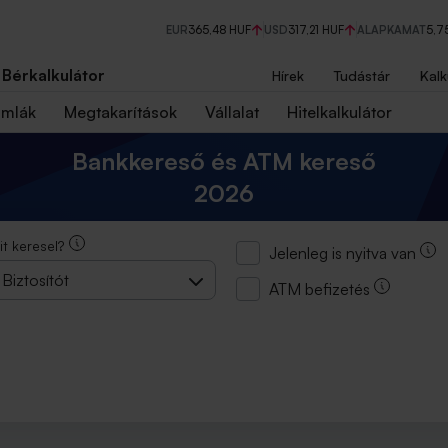
EUR
365,48 HUF
USD
317,21 HUF
ALAPKAMAT
5,7
Bérkalkulátor
Hírek
Tudástár
Kalk
ámlák
Megtakarítások
Vállalat
Hitelkalkulátor
Bankkereső és ATM kereső
2026
it keresel?
Jelenleg is nyitva van
Biztosítót
ATM befizetés