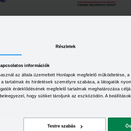
t tudni kell a Bankkereső és A
Részletek
b eső ATM-et vagy bankfiókot!
el néhány kattintással megnézheted, hogy hol tudod leggyorsa
kapcsolatos információk
 hozzád legközelebb eső ATM-et, bankfiókot vagy biztosítót szer
használ az általa üzemeltett Honlapok megfelelő működtetése, 
z eljutni a leggyorsabban.
a, a tartalmak és hirdetések személyre szabása, a látogatók ny
togatók érdeklődésének megfelelő tartalmak meghatározása céljá
beleegyezel, hogy sütiket tároljunk az eszközödön. A beállításo
 kereső?
Testre szabás
Ös