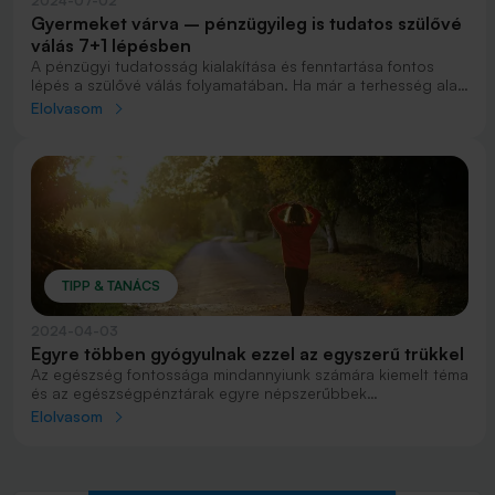
2024-07-02
Gyermeket várva – pénzügyileg is tudatos szülővé
válás 7+1 lépésben
A pénzügyi tudatosság kialakítása és fenntartása fontos
lépés a szülővé válás folyamatában. Ha már a terhesség alatt
szeretnél pénzügyileg is felkészülni a gyermek érkezésére,
Elolvasom
néhány lépést érdemes fontolóra venned.
TIPP & TANÁCS
2024-04-03
Egyre többen gyógyulnak ezzel az egyszerű trükkel
Az egészség fontossága mindannyiunk számára kiemelt téma
és az egészségpénztárak egyre népszerűbbek
Magyarországon, mivel a tagság számos előnnyel jár
Elolvasom
azoknak, akik elkötelezik magukat az egészségük és
pénzügyi jólétük javítása mellett. Az egészségpénztárak
tökéletes platformot kínálnak az egyéneknek és családoknak
arra, hogy tudatosan gondoskodjanak egészségükről és