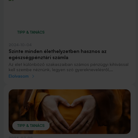
TIPP & TANÁCS
2024-10-04
Szinte minden élethelyzetben hasznos az
egészségpénztári számla
Az élet különböző szakaszaiban számos pénzügyi kihívással
kell szembe néznünk, legyen szó gyereknevelésről,
iskolakezdésről, egészségmegőrzésről vagy nem várt
Elolvasom
helyzetek kiadásaira való felkészülésről. Az MBH
Gondoskodás Egészségpénztár olyan eszközöket kínál,
amelyek nemcsak konkrét helyzetekben nyújtanak
segítséget, hanem hosszú távon is hozzájárulnak a saját és
akár az egész családod egészségmegőrzéséhez illetve a
pénzügyi biztonságodhoz is. Pénztártagként 20%
adókedvezményben részesülhetsz a befizetéseid után, amely
évente akár 150.000 forint megtakarítást is jelenthet.
TIPP & TANÁCS