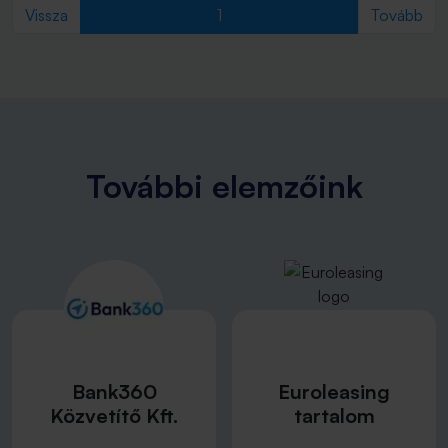
pénzügyi jólétükről.
Previous
(current)
Nex
Vissza
1
Tovább
További elemzőink
Bank360
Euroleasing
Közvetítő Kft.
tartalom