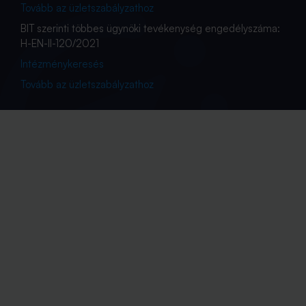
Tovább az üzletszabályzathoz
BIT szerinti többes ügynöki tevékenység engedélyszáma:
H-EN-II-120/2021
Intézménykeresés
Tovább az üzletszabályzathoz