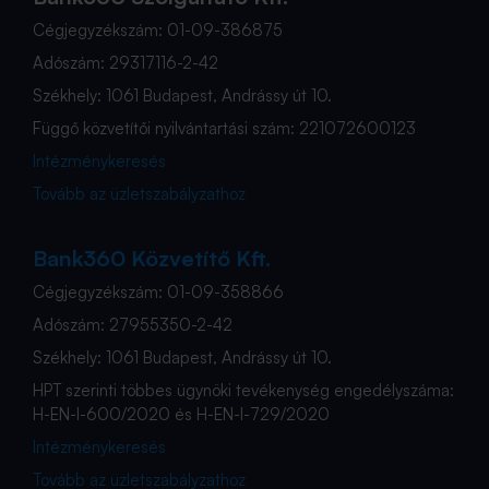
Cégjegyzékszám: 01-09-386875
Adószám: 29317116-2-42
Székhely: 1061 Budapest, Andrássy út 10.
Függő közvetítői nyilvántartási szám: 221072600123
Intézménykeresés
Tovább az üzletszabályzathoz
Bank360 Közvetítő Kft.
Cégjegyzékszám: 01-09-358866
Adószám: 27955350-2-42
Székhely: 1061 Budapest, Andrássy út 10.
HPT szerinti többes ügynöki tevékenység engedélyszáma:
H-EN-I-600/2020 és H-EN-I-729/2020
Intézménykeresés
Tovább az üzletszabályzathoz