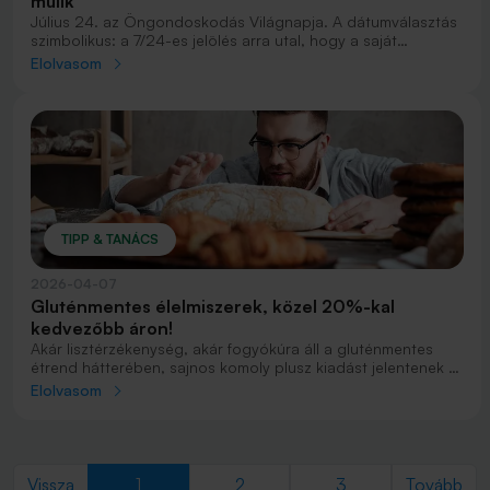
múlik
Július 24. az Öngondoskodás Világnapja. A dátumválasztás
szimbolikus: a 7/24-es jelölés arra utal, hogy a saját
jóllétünkre és jövőnkre a hét minden napján, a nap 24
Elolvasom
órájában érdemes és szükséges figyelnünk.
TIPP & TANÁCS
2026-04-07
Gluténmentes élelmiszerek, közel 20%-kal
kedvezőbb áron!
Akár lisztérzékenység, akár fogyókúra áll a gluténmentes
étrend hátterében, sajnos komoly plusz kiadást jelentenek a
mindennapokban ezek a speciális élelmiszerek. Szerencsére
Elolvasom
elérhető egy megoldás, amellyel ezek a költségek közel
20%-kal csökkenthetők.
Previous
(current)
Nex
Vissza
1
2
3
Tovább