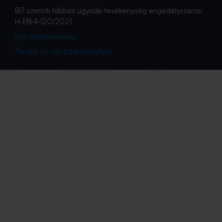
BIT szerinti többes ügynöki tevékenység engedélyszáma:
H-EN-II-120/2021
Intézménykeresés
Tovább az üzletszabályzathoz