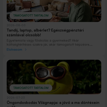
TÁMOGATOTT TARTALOM
2026-08-03
Tandíj, laptop, albérlet? Egészségpénztári
számlával olcsóbb!
Egyetemista vagy főiskolás a gyermeked? Akár
költségtérítéses szakra jár, akár támogatott képzésre,
bizony jelentős kiadásokat tartogatnak a felsőoktatás évei.
Elolvasom
Gondoljunk csak egy új laptopra, tabletre, vagy albérletre,
kollégiumra. Ezért mutatunk egy megoldást, ami nagy
segítséget jelenthet a családi kasszádnak.
TÁMOGATOTT TARTALOM
2026-07-23
Öngondoskodás Világnapja: a jövő a ma döntésein