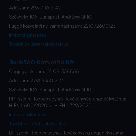
Adószám: 29317116-2-42
Székhely: 1061 Budapest, Andrássy út 10.
Függő közvetítői nyilvántartási szám: 221072600123
Intézménykeresés
Tovább az üzletszabályzathoz
Bank360 Közvetítő Kft.
Cégjegyzékszám: 01-09-358866
Adószám: 27955350-2-42
Székhely: 1061 Budapest, Andrássy út 10.
HPT szerinti többes ügynöki tevékenység engedélyszáma:
H-EN-I-600/2020 és H-EN-I-729/2020
Intézménykeresés
Tovább az üzletszabályzathoz
BIT szerinti többes ügynöki tevékenység engedélyszáma: