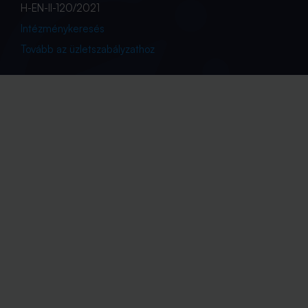
H-EN-II-120/2021
Intézménykeresés
Tovább az üzletszabályzathoz