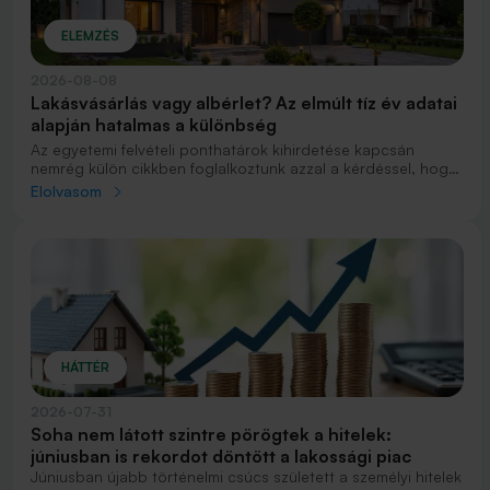
ELEMZÉS
2026-08-08
Lakásvásárlás vagy albérlet? Az elmúlt tíz év adatai
alapján hatalmas a különbség
Az egyetemi felvételi ponthatárok kihirdetése kapcsán
nemrég külön cikkben foglalkoztunk azzal a kérdéssel, hogy
lakást venni vagy vásárolni éri meg jobban. Előző cikkünkben
Elolvasom
jelentős részben a jövőre vonatkozó becsléseket tettünk,
amelyek alapján arra jutottunk, aki csak teheti, annak
mindenképpen megéri a lakásvásárlás. De mi a helyzet akkor,
ha inkább a múltbéli adatokra koncentrálunk? Hogyan áll ma
valaki, aki 2016-ban lakást vásárolt, illetve valaki, aki a bérlés
mellett döntött, illetve jobb híján arra kényszerült?
HÁTTÉR
2026-07-31
Soha nem látott szintre pörögtek a hitelek:
júniusban is rekordot döntött a lakossági piac
Júniusban újabb történelmi csúcs született a személyi hitelek