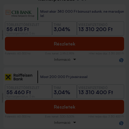
Most akár 340 000 Ft bónuszt adunk, ne maradjon
le!
TÖRLESZTŐRÉSZLET
THM
VISSZAFIZETENDŐ
55 415 Ft
3,04%
13 310 200 Ft
PROMÓCIÓ
Kamatperiódus: 5 év
Részletek
Futamidő
:
60-300 hó
Éves kamat
:
2,95-2,95%
Hitel teljes díja
:
3 310 200 Ft
Információ
Most 200 000 Ft jóváírással
TÖRLESZTŐRÉSZLET
THM
VISSZAFIZETENDŐ
55 460 Ft
3,04%
13 310 400 Ft
PROMÓCIÓ
Kamatperiódus: 5 év
Részletek
Futamidő
:
60-300 hó
Éves kamat
:
3,00-3,00%
Hitel teljes díja
:
3 310 400 Ft
Információ