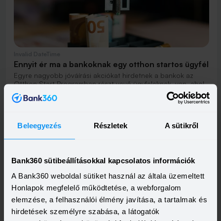
Invalid DateTime
Ennyit ér ma a bankoknak egy otthon startos ügyfél
Egyre nagyobb jóváírási akciókat hirdetnek a bankok az
Otthon Start Programban részt vevő ügyfeleknek, van, ahol
összesen akár félmillió forint jóváírást is össze lehet gyűjteni
Elolvasom
különböző kedvezményekkel. Hol lehet ennek a vége és
pontosan milyen feltételeket kell vállalni a nagyobb
jóváírásért?
Beleegyezés
Részletek
A sütikről
Bank360 sütibeállításokkal kapcsolatos információk
A Bank360 weboldal sütiket használ az általa üzemeltett
Honlapok megfelelő működtetése, a webforgalom
Invalid DateTime
elemzése, a felhasználói élmény javítása, a tartalmak és
Lakásvásárlás vagy albérlet? Az elmúlt tíz év adatai
hirdetések személyre szabása, a látogatók
alapján hatalmas a különbség