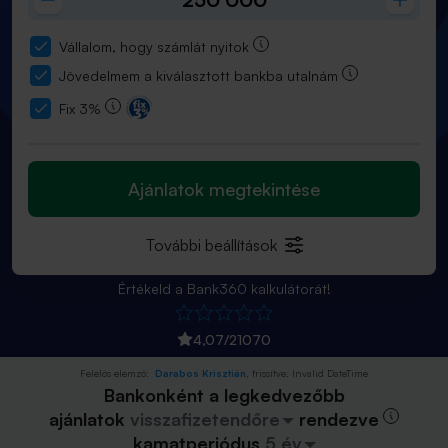
Vállalom, hogy számlát nyitok
Jövedelmem a kiválasztott bankba utalnám
Fix 3%
Ajánlatok megtekintése
További beállítások
Értékeld a Bank360 kalkulátorát!
4,07
/
21070
Felelős elemző:
Darabos Krisztián
, frissítve:
Invalid DateTime
Bankonként a legkedvezőbb
ajánlatok
visszafizetendőre
rendezve
kamatperiódus
5 év