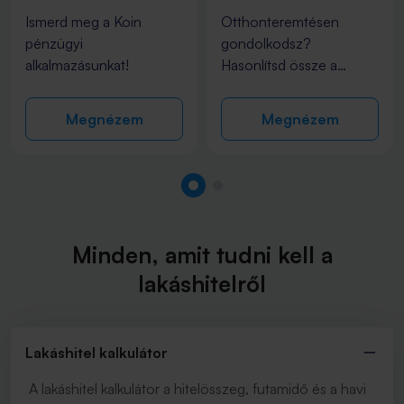
Ismerd meg a Koin
Otthonteremtésen
pénzügyi
gondolkodsz?
alkalmazásunkat!
Hasonlítsd össze a
bankok lakáshitel
ajánlatait és találd meg a
Megnézem
Megnézem
Számodra
legmegfelelőbbet!
Minden, amit tudni kell a
lakáshitelről
Lakáshitel kalkulátor
A lakáshitel kalkulátor a hitelösszeg, futamidő és a havi