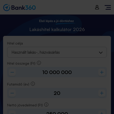
Hitel összege
(
Ft
):
10 000 000
Futamidő
(
év
):
20
Lakáshitel kalkulátor 2026
Hitel célja
Használt lakás-, házvásárlás
Hitel összege
(Ft)
Futamidő
(év)
Nettó jövedelmed
(Ft)