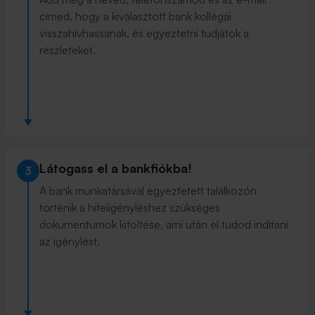
címed, hogy a kiválasztott bank kollégái
visszahívhassanak, és egyeztetni tudjátok a
részleteket.
Látogass el a bankfiókba!
3
A bank munkatársával egyeztetett találkozón
történik a hiteligényléshez szükséges
dokumentumok kitöltése, ami után el tudod indítani
az igénylést.