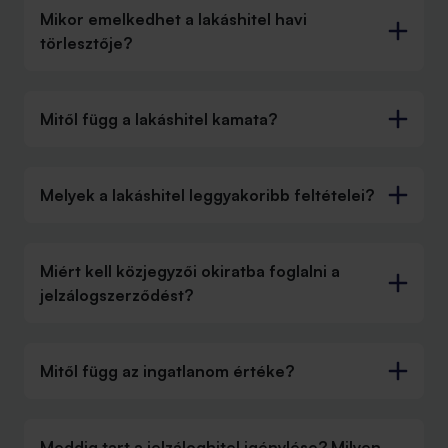
Mikor emelkedhet a lakáshitel havi
törlesztője?
Mitől függ a lakáshitel kamata?
Melyek a lakáshitel leggyakoribb feltételei?
Miért kell közjegyzői okiratba foglalni a
jelzálogszerződést?
Mitől függ az ingatlanom értéke?
Meddig tart a jelzáloghitel igénylése? Milyen