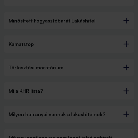
Minősített Fogyasztóbarát Lakáshitel
Kamatstop
Törlesztési moratórium
Mi a KHR lista?
Milyen hátrányai vannak a lakáshitelnek?
Milyen ingatlanokra nem lehet jelzáloghitelt