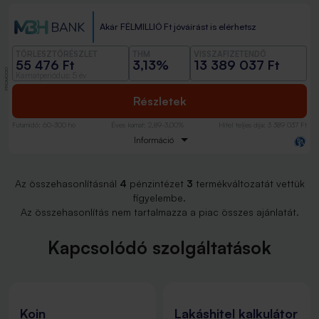
Akár FÉLMILLIÓ Ft jóváírást is elérhetsz
TÖRLESZTŐRÉSZLET
THM
VISSZAFIZETENDŐ
55 476 Ft
3,13%
13 389 037 Ft
PROMÓCIÓ
Kamatperiódus: 5 év
Részletek
Futamidő
:
60-300 hó
Éves kamat
:
2,89-3,00%
Hitel teljes díja
:
3 389 037 Ft
Információ
Az összehasonlításnál
4
pénzintézet
3
termékváltozatát vettük
figyelembe.
Az összehasonlítás nem tartalmazza a piac összes ajánlatát.
Kapcsolódó szolgáltatások
Koin
Lakáshitel kalkulátor