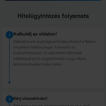
Hitelügyintézés folyamata
Kalkulálj az oldalon!
1
Kalkulátorunk segítségével kiválaszthatod a Neked
megfelelő hitelösszeget, futamidőt és
törlesztőrészletet. A választható feltételek
vállalásával azt is megnézheted, hogy milyen
kedvezményeket tudsz elérni.
Kérj visszahívást!
2
Add meg a neved, telefonszámod és az e-mail