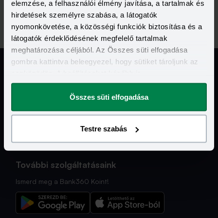
elemzése, a felhasználói élmény javítása, a tartalmak és
hirdetések személyre szabása, a látogatók
nyomonkövetése, a közösségi funkciók biztosítása és a
látogatók érdeklődésének megfelelő tartalmak
meghatározása céljából. Az Összes süti elfogadása
gombra kattintva beleegyezel, hogy sütiket tároljunk az
eszközödön. A beállításokat később is
megváltoztathatod.
Jogi Dokumentumok
Összes süti elfogadása
Kapcsolat
Testre szabás
Hasznos Linkek
További szolgáltatásaink
Ismerd meg a Bank360 Koint!