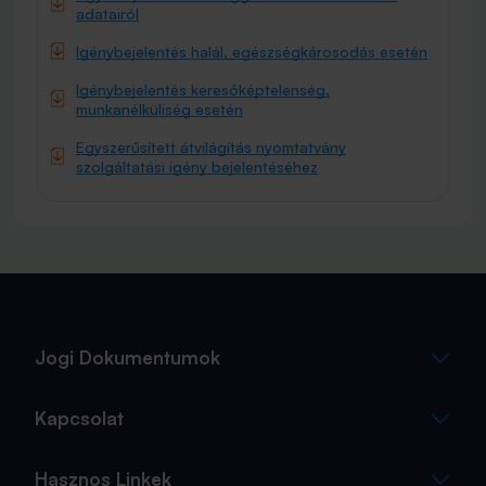
adatairól
Igénybejelentés halál, egészségkárosodás esetén
Igénybejelentés keresőképtelenség,
munkanélküliség esetén
Egyszerűsített átvilágítás nyomtatvány
szolgáltatási igény bejelentéséhez
Jogi Dokumentumok
Kapcsolat
Hasznos Linkek