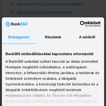
Alfa Kupola MFO Lakásbiztosítás Szabályzat
Alfa OKÉ Biztosítási termékismertető
Alfa Kupola MFO Biztosítási termékismertető
Alfa Oké Biztosítási termékismertető melléklete
Alfa Online Ügyfélszolgálat és e-kapcsolat ÁSZF
Beleegyezés
Részletek
A sütikről
Adatvédelmi tájékoztató
Távértékesítési tájékoztató
Bank360 sütibeállításokkal kapcsolatos információk
Allianz
A Bank360 weboldal sütiket használ az általa üzemeltett
Allianz Otthonom Biztosítási információk
Honlapok megfelelő működtetése, a webforgalom
elemzése, a felhasználói élmény javítása, a tartalmak és
Allianz Összhang MFO Ügyfél-tájékoztató és
Szerződési Feltételek
hirdetések személyre szabása, a látogatók
nyomonkövetése, a közösségi funkciók biztosítása és a
Allianz Otthonom Biztosítási termékismertető
látogatók érdeklődésének megfelelő tartalmak
Allianz Összhang MFO Biztosítási termékismertető
meghatározása céljából. Az Összes süti elfogadása
gombra kattintva beleegyezel, hogy sütiket tároljunk az
Allianz Ügyféltájékoztató és szerződési feltételek