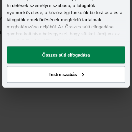
hirdetések személyre szabása, a látogatók
nyomonkövetése, a közösségi funkciók biztosítása és a
Application error: a client-side exception has occurred (see the
látogatók érdeklődésének megfelelő tartalmak
meghatározása céljából. Az Összes süti elfogadása
browser console for more information)
.
gombra kattintva beleegyezel, hogy sütiket tároljunk az
eszközödön. A beállításokat később is
megváltoztathatod.
Összes süti elfogadása
Testre szabás