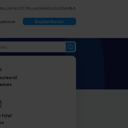
5%
INFLÁCIÓ
1,7%
MUNKANÉLKÜLISÉG
4,4%
Bejelentkezés
ulátorok
sztésről
demes
 hitel
os