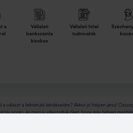
t a
Vállalati
Vállalati hitel
Széchenyi
ról
bankszámla
tudnivalók
kisok
kisokos
d a választ a felmerülő kérdéseidre? Akkor jó helyen jársz! Össze
tézés során, és meg is válaszoltuk őket, hogy egy helyen megtal
kran ismételt kérdések között, ha valamire nem találod a választ
pénzügyeidet. Folyamatosan bővítjük a kérdéseket, a válaszokat p