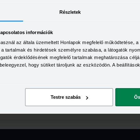
nk. A következő témakörökben találhatsz választ a kérdéseidre:
Részletek
kapcsolatos információk
használ az általa üzemeltett Honlapok megfelelő működtetése, 
a, a tartalmak és hirdetések személyre szabása, a látogatók ny
togatók érdeklődésének megfelelő tartalmak meghatározása céljá
beleegyezel, hogy sütiket tároljunk az eszközödön. A beállításo
re a választ, de szeretnél olvasni róla, írj bátran a
kommunikaci
Testre szabás
Ös
rdéseket. Ha olyan fogalomra bukkantál olvasás közben, ami nem 
 kíváncsi vagy.