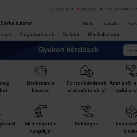
EUR
362,22 HUF
USD
313,51 HUF
ALAPKAMAT
5,7
Bérkalkulátor
Hírek
Tudástár
Kalk
ámlák
Megtakarítások
Vállalat
Hitelkalkulátor
Gyakori kérdések
 meg
Bankszámla
Fontos kérdések
Amit a törle
eket
kisokos
a lakáshitelekről
tudni ér
ylésről
Mi a helyzet a
Költségek
Babaváró
nyugdíjjal
kisok