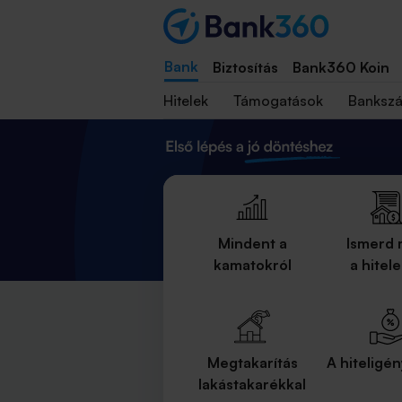
Bank
Biztosítás
Bank360 Koin
Hitelek
Támogatások
Banksz
Mindent a
Ismerd
kamatokról
a hitel
Megtakarítás
A hiteligén
lakástakarékkal