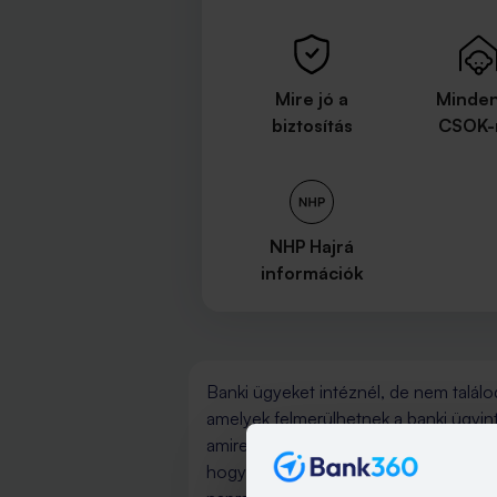
Mire jó a
Minden
biztosítás
CSOK-
NHP Hajrá
információk
Banki ügyeket intéznél, de nem találo
amelyek felmerülhetnek a banki ügyin
amire szükséged van. Keresd meg a gya
hogy mindig felkészülten intézhesd a 