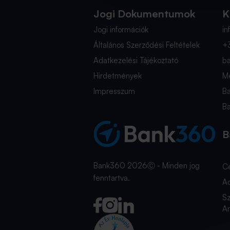
Jogi Dokumentumok
K
Jogi információk
i
Általános Szerződési Feltételek
+
Adatkezelési Tájékoztató
b
Hirdetmények
Mé
Impresszum
B
B
B
Bank360 2026Ⓒ - Minden jog
C
fenntartva.
A
Sz
An