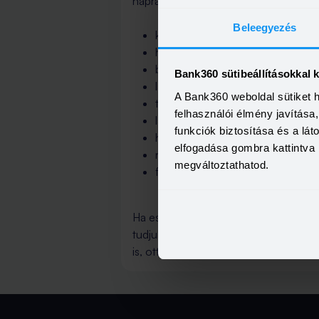
naprakész információval szolgálhassu
Beleegyezés
kamatozás
hiteltípusok
bankszámlák jellemzői
Bank360 sütibeállításokkal 
lakáshitelek
A Bank360 weboldal sütiket 
törlesztés feltételei
felhasználói élmény javítás
lakástakarék
funkciók biztosítása és a lá
hiteligénylés folyamata
elfogadása gombra kattintva 
nyugdíj
megváltoztathatod.
felmerülő banki költségek
Ha esetleg nem találtad meg a kérdésed
tudjuk, tovább bővítjük a gyakori ké
is, ott valószínűleg megtalálod, amire