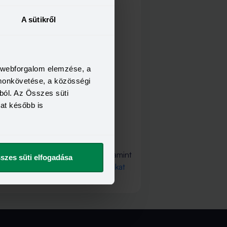
A sütikről
a webforgalom elemzése, a
omonkövetése, a közösségi
ból. Az Összes süti
kat később is
o@bank360.hu
e-mail címre, és amint
szes süti elfogadása
világos, nézd meg a
Fogalomtárunkat