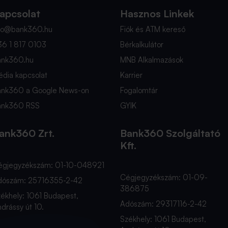
apcsolat
Hasznos Linkek
nfo@bank360.hu
Fiók és ATM kereső
36 1 817 0103
Bérkalkulátor
ank360.hu
MNB Alkalmazások
dia kapcsolat
Karrier
ank360 a Google News-on
Fogalomtár
ank360 RSS
GYIK
ank360 Zrt.
Bank360 Szolgáltató
Kft.
égjegyzékszám: 01-10-048921
Cégjegyzékszám: 01-09-
dószám: 25716355-2-42
386875
ékhely: 1061 Budapest,
Adószám: 29317116-2-42
drássy út 10.
Székhely: 1061 Budapest,