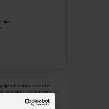
 hitel
os
gyűjtöttük azokat a kérdéseket,
álhass minden releváns információt,
, és olvass utána a részleteknek,
edig aktualizáljuk, hogy mindig