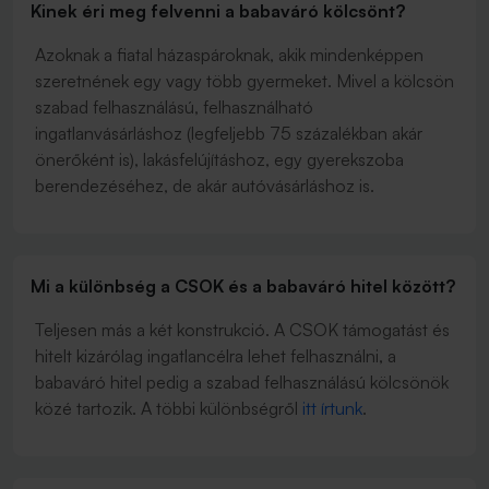
Kinek éri meg felvenni a babaváró kölcsönt?
Azoknak a fiatal házaspároknak, akik mindenképpen
szeretnének egy vagy több gyermeket. Mivel a kölcsön
szabad felhasználású, felhasználható
ingatlanvásárláshoz (legfeljebb 75 százalékban akár
önerőként is), lakásfelújításhoz, egy gyerekszoba
berendezéséhez, de akár autóvásárláshoz is.
Mi a különbség a CSOK és a babaváró hitel között?
Teljesen más a két konstrukció. A CSOK támogatást és
hitelt kizárólag ingatlancélra lehet felhasználni, a
babaváró hitel pedig a szabad felhasználású kölcsönök
közé tartozik. A többi különbségről
itt írtunk
.