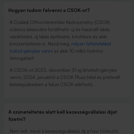
Hogyan tudom felvenni a CSOK-ot?
A Családi Otthonteremtési Kedvezmény (CSOK)
számos lakáscélra fordítható: új és használt lakás
vásárlására, új lakás építésére, bővítésre és akár
korszerűsítésre is. Nézd meg,
milyen feltételekkel
tudod igénybe venni
az akár 10 millió forintos
támogatást!
A CSOK-ot 2023. december 31-ig lehetett igénybe
venni, 2024. januártól a CSOK Plusz hitel és preferált
kistelepüléseken a falusi CSOK elérhető.
A szüneteltetés alatt kell kezességvállalási díjat
fizetni?
Nem kell, mivel a kezességvállalási díj a havi törlesztő