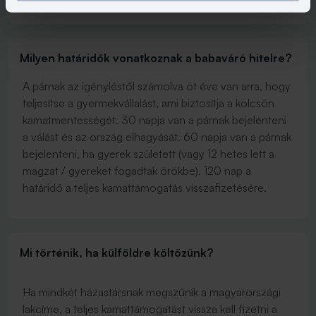
Milyen határidők vonatkoznak a babaváró hitelre?
A párnak az igényléstől számolva öt éve van arra, hogy
teljesítse a gyermekvállalást, ami biztosítja a kölcsön
kamatmentességét. 30 napja van a párnak bejelenteni
a válást és az ország elhagyását. 60 napja van a párnak
bejelenteni, ha gyerek született (vagy 12 hetes lett a
magzat / gyereket fogadtak örökbe). 120 nap a
határidő a teljes kamattámogatás visszafizetésére.
Mi történik, ha külföldre költözünk?
Ha mindkét házastársnak megszűnik a magyarországi
lakcíme, a teljes kamattámogatást vissza kell fizetni a