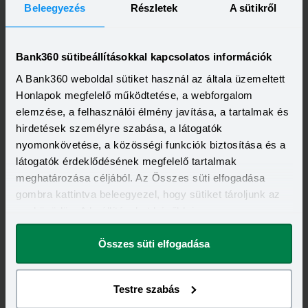
Beleegyezés
Részletek
A sütikről
Hazai tb-jogosultság a
Tbj 6§
szerint.
Nappali tagozatos tanulmányi jogviszony
Bank360 sütibeállításokkal kapcsolatos információk
felsőoktatási intézményben.
A Bank360 weboldal sütiket használ az általa üzemeltett
Honlapok megfelelő működtetése, a webforgalom
Külföldi tb-jogviszony csak akkor számítható be,
elemzése, a felhasználói élmény javítása, a tartalmak és
ha magyar állampolgár az igénylő.
hirdetések személyre szabása, a látogatók
nyomonkövetése, a közösségi funkciók biztosítása és a
látogatók érdeklődésének megfelelő tartalmak
meghatározása céljából. Az Összes süti elfogadása
A különböző társadalombiztosítási jogviszonyok között
gombra kattintva beleegyezel, hogy sütiket tároljunk az
legfeljebb 30 nap megszakítás lehet. Kivétel a
eszközödön. A beállításokat később is
felsőoktatási nappali tagozatos jogviszony, mely után 6
megváltoztathatod.
hónap telhet el a következő TB-biztosított
Összes süti elfogadása
jogviszonyig.
A jogviszonyok összeadhatók, de nem lehet az egyes
Testre szabás
időszakok több mint 30 nap megszakítás.