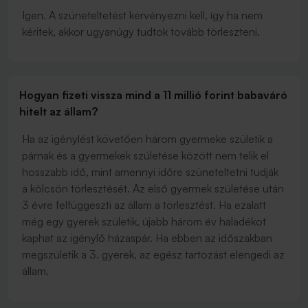
Igen. A szüneteltetést kérvényezni kell, így ha nem
kéritek, akkor ugyanúgy tudtok tovább törleszteni.
Hogyan fizeti vissza mind a 11 millió forint babaváró
hitelt az állam?
Ha az igénylést követően három gyermeke születik a
párnak és a gyermekek születése között nem telik el
hosszabb idő, mint amennyi időre szüneteltetni tudják
a kölcsön törlesztését. Az első gyermek születése után
3 évre felfüggeszti az állam a törlesztést. Ha ezalatt
még egy gyerek születik, újabb három év haladékot
kaphat az igénylő házaspár. Ha ebben az időszakban
megszületik a 3. gyerek, az egész tartozást elengedi az
állam.