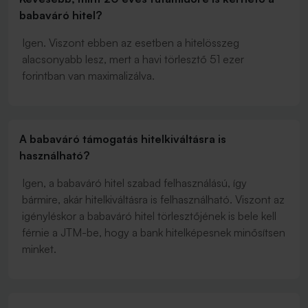
babaváró hitel?
Igen. Viszont ebben az esetben a hitelösszeg
alacsonyabb lesz, mert a havi törlesztő 51 ezer
forintban van maximalizálva.
A babaváró támogatás hitelkiváltásra is
használható?
Igen, a babaváró hitel szabad felhasználású, így
bármire, akár hitelkiváltásra is felhasználható. Viszont az
igényléskor a babaváró hitel törlesztőjének is bele kell
férnie a JTM-be, hogy a bank hitelképesnek minősítsen
minket.