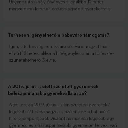
Ugyanez a szabály érvényes a legalább 12 hetes
magzatokra illetve az örökbefogadott gyerekekre is.
Terhesen igényelhető a babaváró támogatás?
Igen, a terhesség nem kizáró ok. Ha a magzat már
elmúlt 12 hetes, akkor a hiteligénylés után a törlesztés
szüneteltethető 3 évre.
A 2019. július 1. előtt született gyermekek
beleszámítanak a gyerekvállalásba?
Nem, csak a 2019. július 1. után született gyerekek /
legalább 12 hetes magzatok számítanak a babaváró
hitel szempontjából. Viszont ha már van legalább egy
gyermek, és a házaspár további gyermeket tervez, van