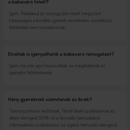
a babaváró hitelt?
Igen. Ráadásul az özvegyülés miatt megszűnt
házasságra a korábbi gyerek nevelésére vonatkozó
feltételek nem vonatkoznak.
Elváltak is igényelhetik a babaváró támogatást?
Igen, ha már újra házasodtak, és megfelelnek az
igénylés feltételeinek.
Hány gyereknek számítanak az ikrek?
Természetesen kettőnek. Tehát ikrek születésével az
állam elenged 30%-ot a fennálló tartozásból.
Hármasikrek születésekor az egész tartozást elengedi.