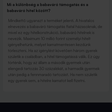
Mi a különbség a babaváró támogatás és a
babaváró hitel között?
Mindkettő ugyanazt a terméket jelenti. A hivatalos
elnevezés a babaváró támogatás fiatal házasoknak, de
mivel ez egy hitelkonstrukció, babaváró hitelnek is
nevezik. Maximum 10 millió forint személyi hitelt
igényelhetünk, melyet kamatmentesen kezdünk
törleszteni. Ha az igénylést követően három gyerek
születik a családban, a hitel támogatássá válik. Ez úgy
történik, hogy az állam a második gyermek után
elengedi tartozás 30 százalékát, a harmadik gyermek
után pedig a fennmaradó tartozást. Ha nem születik
egy gyerek sem, a hitelre kamatot kell fizetni.