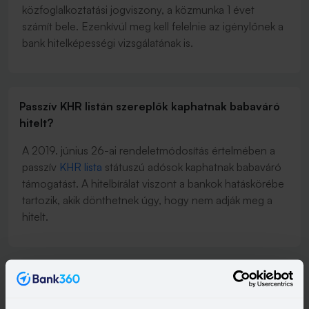
közfoglalkoztatási jogviszony, a közmunka 1 évet
számít bele. Ezenkívül meg kell felelnie az igénylőnek a
bank hitelképességi vizsgálatának is.
Passzív KHR listán szereplők kaphatnak babaváró
hitelt?
A 2019. június 26-ai rendeletmódosítás értelmében a
passzív
KHR lista
státuszú adósok kaphatnak babaváró
támogatást. A hitelbírálat viszont a bankok hatáskörébe
tartozik, akik dönthetnek úgy, hogy nem adják meg a
hitelt.
Mi számít 3 év folyamatos TB-biztosítotti
jogviszonynak?