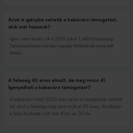
Azok is igénybe vehetik a babaváró támogatást,
akik már házasok?
Igen, nem kizáró ok a 2019. július 1. előtti házasság.
Természetesen minden egyéb feltételnek meg kell
felelni.
A feleség 40 éves elmúlt, de még nincs 41.
Igényelheti a babaváró támogatást?
A babaváró hitelt 2025-ben azok a házaspárok vehetik
fel, ahol a feleség még nem múlt el 35 éves. Korábban
a felső korhatár volt már 41 év és 30 év.