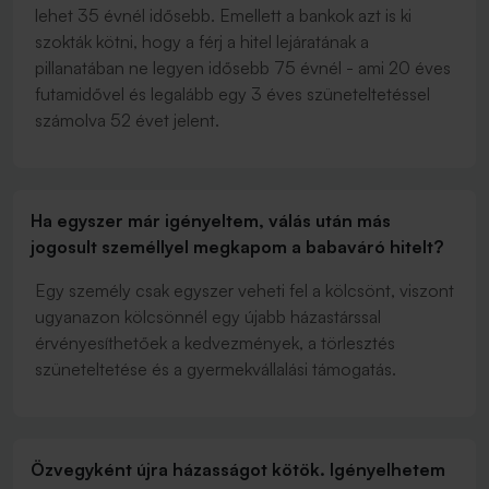
lehet 35 évnél idősebb. Emellett a bankok azt is ki
szokták kötni, hogy a férj a hitel lejáratának a
pillanatában ne legyen idősebb 75 évnél - ami 20 éves
futamidővel és legalább egy 3 éves szüneteltetéssel
számolva 52 évet jelent.
Ha egyszer már igényeltem, válás után más
jogosult személlyel megkapom a babaváró hitelt?
Egy személy csak egyszer veheti fel a kölcsönt, viszont
ugyanazon kölcsönnél egy újabb házastárssal
érvényesíthetőek a kedvezmények, a törlesztés
szüneteltetése és a gyermekvállalási támogatás.
Özvegyként újra házasságot kötök. Igényelhetem