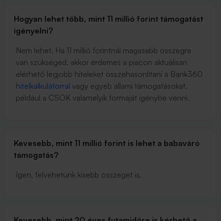
Hogyan lehet több, mint 11 millió forint támogatást
igényelni?
Nem lehet. Ha 11 millió forintnál magasabb összegre
van szükséged, akkor érdemes a piacon aktuálisan
elérhető legjobb hiteleket összehasonlítani a Bank360
hitelkalkulátorral
vagy egyéb állami támogatásokat,
például a CSOK valamelyik formáját igénybe venni.
Kevesebb, mint 11 millió forint is lehet a babaváró
támogatás?
Igen, felvehetünk kisebb összeget is.
Kevesebb, mint 20 éves futamidőre is kérhető a