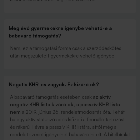
Meglévő gyermekekre igénybe vehető-e a
babaváró támogatás?
Nem, ez a támogatási forma csak a szerződéskötés
után megszületett gyermekekre vehető igénybe.
Negatív KHR-es vagyok. Ez kizáró ok?
A babaváró támogatás esetében csak
az aktív
negatív KHR lista kizáró ok, a passzív KHR lista
nem
a 2019. június 26. rendeletmódosítás óta. Tehát
ha egy aktív státuszú adós kifizeti a fennálló tartozást
és rákerül 1 évre a passzív KHR listára, attól még a
rendelet szerint
igényelhet babaváró hitelt. A hitelbírálat