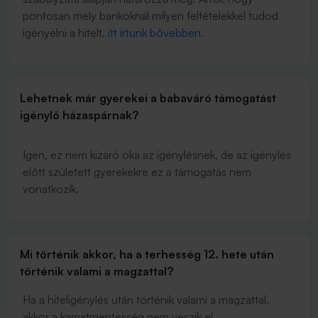
pontosan mely bankoknál milyen feltételekkel tudod
igényelni a hitelt,
itt írtunk bővebben.
Lehetnek már gyerekei a babaváró támogatást
igénylő házaspárnak?
Igen, ez nem kizáró oka az igénylésnek, de az igénylés
előtt született gyerekekre ez a támogatás nem
vonatkozik.
Mi történik akkor, ha a terhesség 12. hete után
történik valami a magzattal?
Ha a hiteligénylés után történik valami a magzattal,
akkor a kamatmentesség nem veszik el.