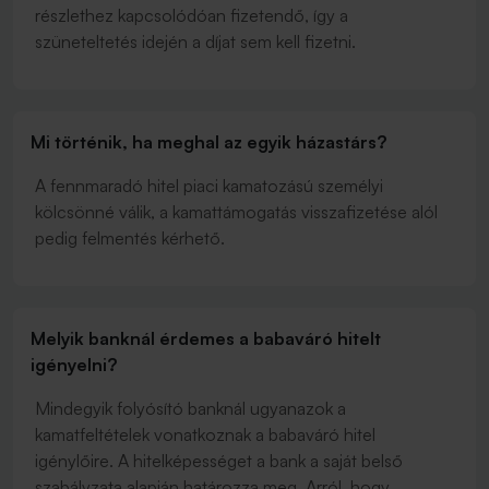
részlethez kapcsolódóan fizetendő, így a
szüneteltetés idején a díjat sem kell fizetni.
Mi történik, ha meghal az egyik házastárs?
A fennmaradó hitel piaci kamatozású személyi
kölcsönné válik, a kamattámogatás visszafizetése alól
pedig felmentés kérhető.
Melyik banknál érdemes a babaváró hitelt
igényelni?
Mindegyik folyósító banknál ugyanazok a
kamatfeltételek vonatkoznak a babaváró hitel
igénylőire. A hitelképességet a bank a saját belső
szabályzata alapján határozza meg. Arról, hogy