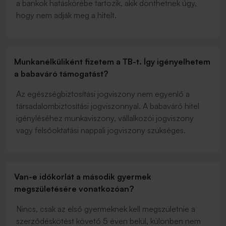
a bankok hatáskörébe tartozik, akik dönthetnek úgy,
hogy nem adják meg a hitelt.
Munkanélküliként fizetem a TB-t. Így igényelhetem
a babaváró támogatást?
Az egészségbiztosítási jogviszony nem egyenlő a
társadalombiztosítási jogviszonnyal. A babaváró hitel
igényléséhez munkaviszony, vállalkozói jogviszony
vagy felsőoktatási nappali jogviszony szükséges.
Van-e időkorlát a második gyermek
megszületésére vonatkozóan?
Nincs, csak az első gyermeknek kell megszületnie a
szerződéskötést követő 5 éven belül, különben nem