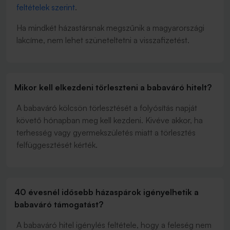
feltételek szerint
.
Ha mindkét házastársnak megszűnik a magyarországi
lakcíme, nem lehet szüneteltetni a visszafizetést.
Mikor kell elkezdeni törleszteni a babaváró hitelt?
A babaváró kölcsön törlesztését a folyósítás napját
követő hónapban meg kell kezdeni. Kivéve akkor, ha
terhesség vagy gyermekszületés miatt a törlesztés
felfüggesztését kérték.
40 évesnél idősebb házaspárok igényelhetik a
babaváró támogatást?
A babaváró hitel igénylés feltétele, hogy a feleség nem