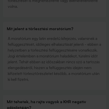
törlesztését is megnehezítette vagy ellehetetlenítette
volna.
Mit jelent a törlesztési moratórium?
A moratórium egy latin eredetű kifejezés, valaminek a
felfüggesztését, időleges elhalasztását jelenti - ebben a
helyzetben a törlesztési felfüggesztésére vonatkozik.
Jogi értelemben a moratórium haladékot, türelmi időt
jelent. Tehát ebben az időszakban nincs szó a tartozás
elengedéséről, hiszen a felfüggesztés idején nem
kifizetett törlesztőrészletet később, a moratórium után
ki kell fizetni.
Mit tehetek, ha rajta vagyok a KHR negatív
adóslistáján?