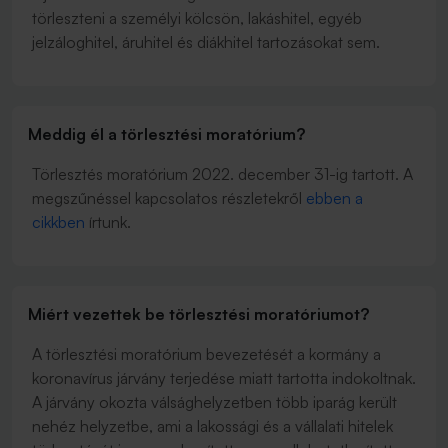
törleszteni a személyi kölcsön, lakáshitel, egyéb
jelzáloghitel, áruhitel és diákhitel tartozásokat sem.
Meddig él a törlesztési moratórium?
Törlesztés moratórium 2022. december 31-ig tartott. A
megszűnéssel kapcsolatos részletekről
ebben a
cikkben
írtunk.
Miért vezettek be törlesztési moratóriumot?
A törlesztési moratórium bevezetését a kormány a
koronavírus járvány terjedése miatt tartotta indokoltnak.
A járvány okozta válsághelyzetben több iparág került
nehéz helyzetbe, ami a lakossági és a vállalati hitelek