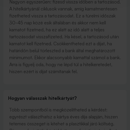
Nagyon egyszerűen: fizesd vissza időben a tartozásod.
A hitelkártyánál ciklusok vannak, amíg kamatmentesen
fizetheted vissza a tartozásodat. Ez a türelmi időszak
30-45 nap közé esik általában és akkor nem kell
kamatot fizetned, ha ez alatt az idő alatt a teljes
tartozásodat visszafizeted. Ha késel, a tartozásod után
kamatot kell fizetned. Csökkentheted ezt a díjat, ha
határidőn belül törleszted a bank által meghatározott
minimumot. Ekkor alacsonyabb kamattal számol a bank.
Arra is figyelj oda, hogy ne lépd túl a hitelkeretedet,
hiszen ezért is díjat számítanak fel.
Hogyan válasszak hitelkártyát?
Több szempontból is megközelítheted a kérdést:
egyrészt választhatsz a kártya éves díja alapján, hiszen
tetemes összeget is kitehet a plasztikkal járó költség.