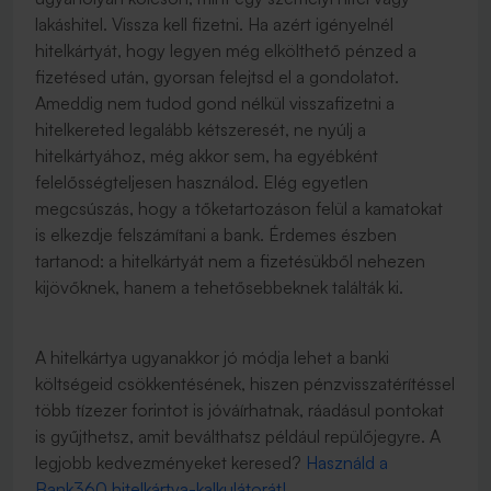
lakáshitel. Vissza kell fizetni. Ha azért igényelnél
hitelkártyát, hogy legyen még elkölthető pénzed a
fizetésed után, gyorsan felejtsd el a gondolatot.
Ameddig nem tudod gond nélkül visszafizetni a
hitelkereted legalább kétszeresét, ne nyúlj a
hitelkártyához, még akkor sem, ha egyébként
felelősségteljesen használod. Elég egyetlen
megcsúszás, hogy a tőketartozáson felül a kamatokat
is elkezdje felszámítani a bank. Érdemes észben
tartanod: a hitelkártyát nem a fizetésükből nehezen
kijövőknek, hanem a tehetősebbeknek találták ki.
A hitelkártya ugyanakkor jó módja lehet a banki
költségeid csökkentésének, hiszen pénzvisszatérítéssel
több tízezer forintot is jóváírhatnak, ráadásul pontokat
is gyűjthetsz, amit beválthatsz például repülőjegyre. A
legjobb kedvezményeket keresed?
Használd a
Bank360 hitelkártya-kalkulátorát!