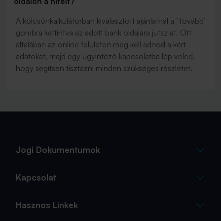
oldalon a hitelt?
A kölcsönkalkulátorban kiválasztott ajánlatnál a ’Tovább’
gombra kattintva az adott bank oldalára jutsz át. Ott
általában az online felületen meg kell adnod a kért
adatokat, majd egy ügyintéző kapcsolatba lép veled,
hogy segítsen tisztázni minden szükséges részletet.
Jogi Dokumentumok
Kapcsolat
Hasznos Linkek