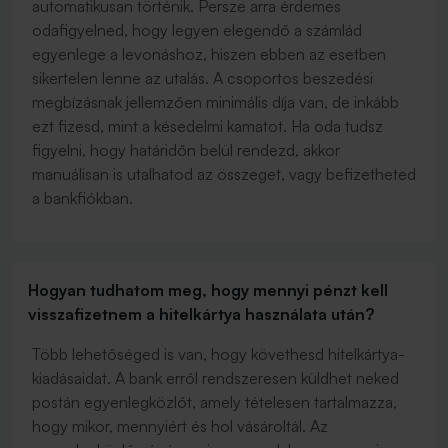
automatikusan történik. Persze arra érdemes
odafigyelned, hogy legyen elegendő a számlád
egyenlege a levonáshoz, hiszen ebben az esetben
sikertelen lenne az utalás. A csoportos beszedési
megbízásnak jellemzően minimális díja van, de inkább
ezt fizesd, mint a késedelmi kamatot. Ha oda tudsz
figyelni, hogy határidőn belül rendezd, akkor
manuálisan is utalhatod az összeget, vagy befizetheted
a bankfiókban.
Hogyan tudhatom meg, hogy mennyi pénzt kell
visszafizetnem a hitelkártya használata után?
Több lehetőséged is van, hogy követhesd hitelkártya-
kiadásaidat. A bank erről rendszeresen küldhet neked
postán egyenlegközlőt, amely tételesen tartalmazza,
hogy mikor, mennyiért és hol vásároltál. Az