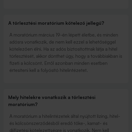
A törlesztési moratórium kötelező jellegű?
A moratórium március 19-én lépett életbe, és minden
adósra vonatkozik, de nem kell ezzel a lehetőséggel
kötelezően élni. Ha az adós biztosítottnak látja a hitel
törlesztését, akkor dönthet úgy, hogy a továbbiakban is
fizeti a kölcsönt. Erről azonban minden esetben
értesíteni kell a folyósító hitelintézetet.
Mely hitelekre vonatkozik a törlesztési
moratórium?
A moratórium a hitelintézetek által nyújtott lízing, hitel-
és kölcsönszerződésből eredő tőke-, kamat- és
díjfizetési kötelezettségre is vonatkozik. Nem kell