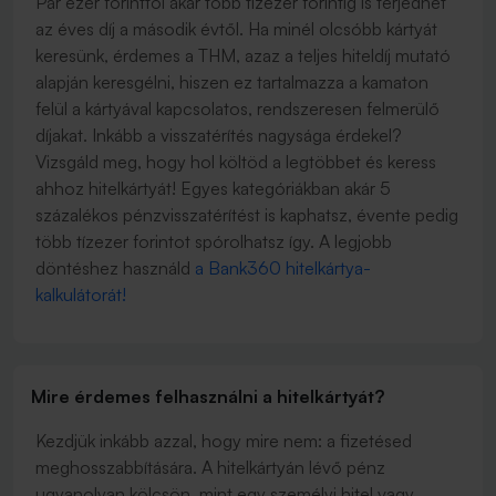
Pár ezer forinttól akár több tízezer forintig is terjedhet
az éves díj a második évtől. Ha minél olcsóbb kártyát
keresünk, érdemes a THM, azaz a teljes hiteldíj mutató
alapján keresgélni, hiszen ez tartalmazza a kamaton
felül a kártyával kapcsolatos, rendszeresen felmerülő
díjakat. Inkább a visszatérítés nagysága érdekel?
Vizsgáld meg, hogy hol költöd a legtöbbet és keress
ahhoz hitelkártyát! Egyes kategóriákban akár 5
százalékos pénzvisszatérítést is kaphatsz, évente pedig
több tízezer forintot spórolhatsz így. A legjobb
döntéshez használd
a Bank360 hitelkártya-
kalkulátorát!
Mire érdemes felhasználni a hitelkártyát?
Kezdjük inkább azzal, hogy mire
nem
: a fizetésed
meghosszabbítására. A hitelkártyán lévő pénz
ugyanolyan kölcsön, mint egy személyi hitel vagy