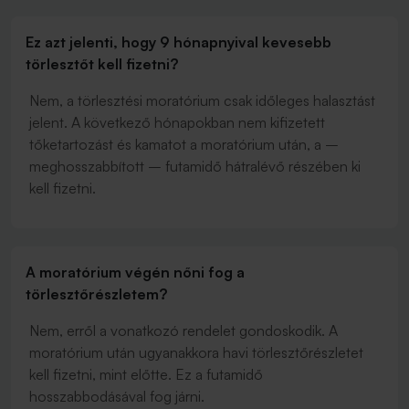
Ez azt jelenti, hogy 9 hónapnyival kevesebb
törlesztőt kell fizetni?
Nem, a törlesztési moratórium csak időleges halasztást
jelent. A következő hónapokban nem kifizetett
tőketartozást és kamatot a moratórium után, a –
meghosszabbított – futamidő hátralévő részében ki
kell fizetni.
A moratórium végén nőni fog a
törlesztőrészletem?
Nem, erről a vonatkozó rendelet gondoskodik. A
moratórium után ugyanakkora havi törlesztőrészletet
kell fizetni, mint előtte. Ez a futamidő
hosszabbodásával fog járni.