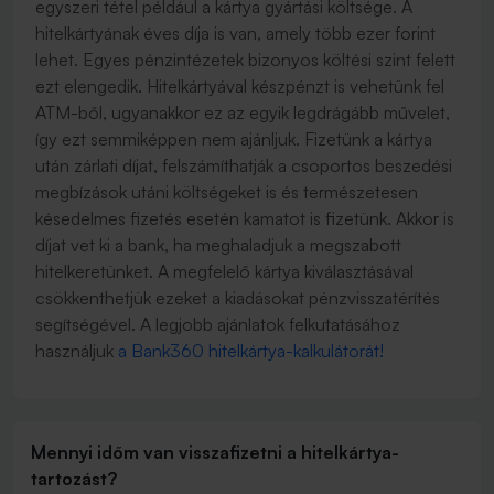
egyszeri tétel például a kártya gyártási költsége. A
hitelkártyának éves díja is van, amely több ezer forint
lehet. Egyes pénzintézetek bizonyos költési szint felett
ezt elengedik. Hitelkártyával készpénzt is vehetünk fel
ATM-ből, ugyanakkor ez az egyik legdrágább művelet,
így ezt semmiképpen nem ajánljuk. Fizetünk a kártya
után zárlati díjat, felszámíthatják a csoportos beszedési
megbízások utáni költségeket is és természetesen
késedelmes fizetés esetén kamatot is fizetünk. Akkor is
díjat vet ki a bank, ha meghaladjuk a megszabott
hitelkeretünket. A megfelelő kártya kiválasztásával
csökkenthetjük ezeket a kiadásokat pénzvisszatérítés
segítségével. A legjobb ajánlatok felkutatásához
használjuk
a Bank360 hitelkártya-kalkulátorát!
Mennyi időm van visszafizetni a hitelkártya-
tartozást?