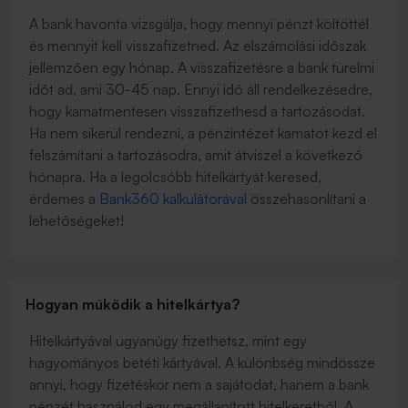
A bank havonta vizsgálja, hogy mennyi pénzt költöttél
és mennyit kell visszafizetned. Az elszámolási időszak
jellemzően egy hónap. A visszafizetésre a bank türelmi
időt ad, ami 30-45 nap. Ennyi idő áll rendelkezésedre,
hogy kamatmentesen visszafizethesd a tartozásodat.
Ha nem sikerül rendezni, a pénzintézet kamatot kezd el
felszámítani a tartozásodra, amit átviszel a következő
hónapra. Ha a legolcsóbb hitelkártyát keresed,
érdemes a
Bank360 kalkulátorával
összehasonlítani a
lehetőségeket!
Hogyan működik a hitelkártya?
Hitelkártyával ugyanúgy fizethetsz, mint egy
hagyományos betéti kártyával. A különbség mindössze
annyi, hogy fizetéskor nem a sajátodat, hanem a bank
pénzét használod egy megállapított hitelkeretből. A