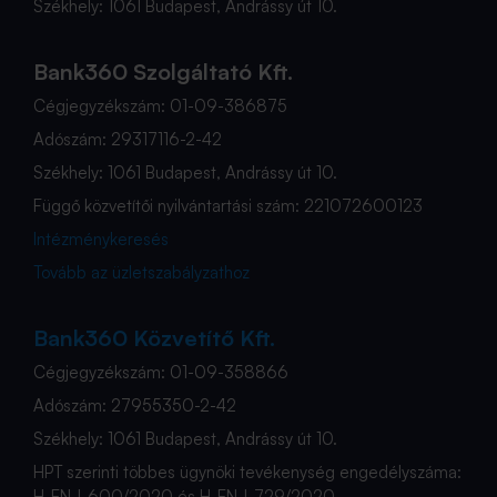
Székhely: 1061 Budapest, Andrássy út 10.
Bank360 Szolgáltató Kft.
Cégjegyzékszám: 01-09-386875
Adószám: 29317116-2-42
Székhely: 1061 Budapest, Andrássy út 10.
Függő közvetítői nyilvántartási szám: 221072600123
Intézménykeresés
Tovább az üzletszabályzathoz
Bank360 Közvetítő Kft.
Cégjegyzékszám: 01-09-358866
Adószám: 27955350-2-42
Székhely: 1061 Budapest, Andrássy út 10.
HPT szerinti többes ügynöki tevékenység engedélyszáma:
H-EN-I-600/2020 és H-EN-I-729/2020