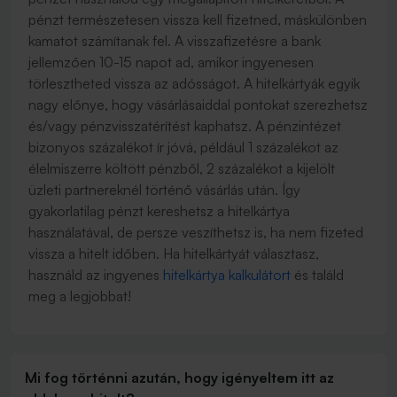
pénzt természetesen vissza kell fizetned, máskülönben
kamatot számítanak fel. A visszafizetésre a bank
jellemzően 10-15 napot ad, amikor ingyenesen
törlesztheted vissza az adósságot. A hitelkártyák egyik
nagy előnye, hogy vásárlásaiddal pontokat szerezhetsz
és/vagy pénzvisszatérítést kaphatsz. A pénzintézet
bizonyos százalékot ír jóvá, például 1 százalékot az
élelmiszerre költött pénzből, 2 százalékot a kijelölt
üzleti partnereknél történő vásárlás után. Így
gyakorlatilag pénzt kereshetsz a hitelkártya
használatával, de persze veszíthetsz is, ha nem fizeted
vissza a hitelt időben. Ha hitelkártyát választasz,
használd az ingyenes
hitelkártya kalkulátort
és találd
meg a legjobbat!
Mi fog történni azután, hogy igényeltem itt az