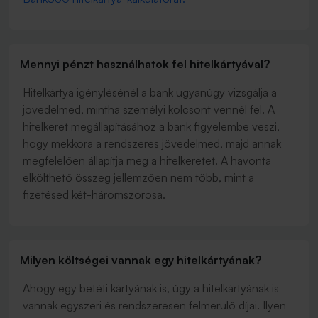
Mennyi pénzt használhatok fel hitelkártyával?
Hitelkártya igénylésénél a bank ugyanúgy vizsgálja a
jövedelmed, mintha személyi kölcsönt vennél fel. A
hitelkeret megállapításához a bank figyelembe veszi,
hogy mekkora a rendszeres jövedelmed, majd annak
megfelelően állapítja meg a hitelkeretet. A havonta
elkölthető összeg jellemzően nem több, mint a
fizetésed két-háromszorosa.
Milyen költségei vannak egy hitelkártyának?
Ahogy egy betéti kártyának is, úgy a hitelkártyának is
vannak egyszeri és rendszeresen felmerülő díjai. Ilyen