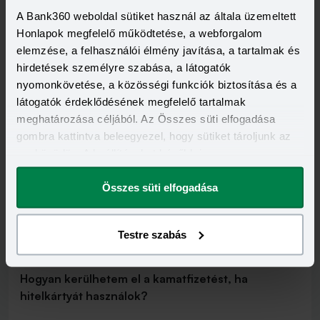
pénzintézet hitelkártyáját.
A Bank360 weboldal sütiket használ az általa üzemeltett
Honlapok megfelelő működtetése, a webforgalom
elemzése, a felhasználói élmény javítása, a tartalmak és
hirdetések személyre szabása, a látogatók
Mi kell a hitelkártya igényléséhez?
nyomonkövetése, a közösségi funkciók biztosítása és a
látogatók érdeklődésének megfelelő tartalmak
Hitelkártyát egyszerűen igényelhetsz, ha már elmúltál
meghatározása céljából. Az Összes süti elfogadása
18 éves, hiszen mindössze rendszeres jövedelemre
gombra kattintva beleegyezel, hogy sütiket tároljunk az
van szükséged. Legalább három hónapos
eszközödön. A beállításokat később is
munkaviszonnyal kell rendelkezned, és a bank által
megváltoztathatod.
meghatározott minimumot is el kell érnie a havi
Összes süti elfogadása
jövedelmednek. Az igénylés során szükséged lesz
fényképes igazolványra és lakcímkártyára is.
Testre szabás
Hogyan kerülhetem el a kamatfizetést, ha
hitelkártyát használok?