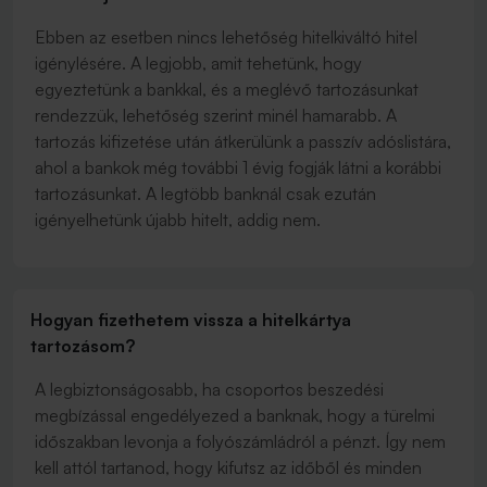
Ebben az esetben nincs lehetőség hitelkiváltó hitel
igénylésére. A legjobb, amit tehetünk, hogy
egyeztetünk a bankkal, és a meglévő tartozásunkat
rendezzük, lehetőség szerint minél hamarabb. A
tartozás kifizetése után átkerülünk a passzív adóslistára,
ahol a bankok még további 1 évig fogják látni a korábbi
tartozásunkat. A legtöbb banknál csak ezután
igényelhetünk újabb hitelt, addig nem.
Hogyan fizethetem vissza a hitelkártya
tartozásom?
A legbiztonságosabb, ha csoportos beszedési
megbízással engedélyezed a banknak, hogy a türelmi
időszakban levonja a folyószámládról a pénzt. Így nem
kell attól tartanod, hogy kifutsz az időből és minden