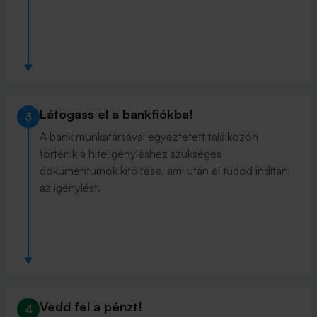
Látogass el a bankfiókba!
3
A bank munkatársával egyeztetett találkozón
történik a hiteligényléshez szükséges
dokumentumok kitöltése, ami után el tudod indítani
az igénylést.
Vedd fel a pénzt!
4