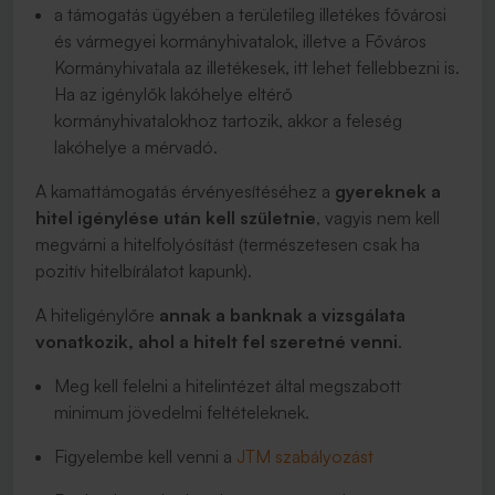
a támogatás ügyében a területileg illetékes fővárosi
és vármegyei kormányhivatalok, illetve a Főváros
Kormányhivatala az illetékesek, itt lehet fellebbezni is.
Ha az igénylők lakóhelye eltérő
kormányhivatalokhoz tartozik, akkor a feleség
lakóhelye a mérvadó.
A kamattámogatás érvényesítéséhez a
gyereknek a
hitel igénylése után kell születnie
, vagyis nem kell
megvárni a hitelfolyósítást (természetesen csak ha
pozitív hitelbírálatot kapunk).
A hiteligénylőre
annak a banknak a vizsgálata
vonatkozik, ahol a hitelt fel szeretné venni
.
Meg kell felelni a hitelintézet által megszabott
minimum jövedelmi feltételeknek.
Figyelembe kell venni a
JTM szabályozást