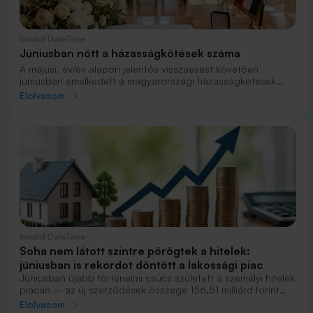
Invalid DateTime
Júniusban nőtt a házasságkötések száma
A májusi, év/év alapon jelentős visszaesést követően
júniusban emelkedett a magyarországi házasságkötések
száma – a szóban forgó időszakban 4 942 pár kötött
Elolvasom
házasságot, ami 8,9%-kal több, mint egy évvel korábban.
Igaz, ez az érték elmaradt a májusitól, hiszen akkor 5 274
házasság köttetett.
Invalid DateTime
Soha nem látott szintre pörögtek a hitelek:
júniusban is rekordot döntött a lakossági piac
Júniusban újabb történelmi csúcs született a személyi hitelek
piacán – az új szerződések összege 156,51 milliárd forint
volt, ami még a korábbi csúcstartó májusi eredményt is 19%-
Elolvasom