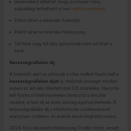
Bankonként eltérhet, hogy pontosan hány
százalékig terhelhető a havi
nettó jövedelem
.
Eltérő lehet a minimális futamidő.
Eltérő lehet a minimális hitelösszeg.
Túl fiatal vagy túl idős igénylőnek nem ad hitelt a
bank.
Kezességvállalási díj
A futamidő alatt az adósnak a tőke mellett fizetni kell a
kezességvállalási díjat
is, melynek összege minden
évben az aktuális tőketartozás 0,5 százaléka. Havonta
kell fizetni a hitelintézeteken keresztül a kincstár
részére, a havi díj az éves összeg egytizenkettede. A
kezességvállalási díj a tőketartozás csökkenésével
arányosan csökken, és évente kerül meghatározásra.
2024-től a felvehető hitelösszeg 11 millió forint, emiatt