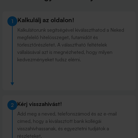
Kalkulálj az oldalon!
1
Kalkulátorunk segítségével kiválaszthatod a Neked
megfelelő hitelösszeget, futamidőt és
törlesztőrészletet. A választható feltételek
vállalásával azt is megnézheted, hogy milyen
kedvezményeket tudsz elérni.
Kérj visszahívást!
2
Add meg a neved, telefonszámod és az e-mail
címed, hogy a kiválasztott bank kollégái
visszahívhassanak, és egyeztetni tudjátok a
részleteket.