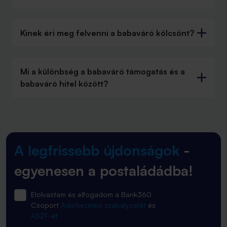
Kinek éri meg felvenni a babaváró kölcsönt?
Mi a különbség a babaváró támogatás és a
babaváró hitel között?
A legfrissebb újdonságok
-
egyenesen a postaládádba!
Elolvastam és elfogadom a Bank360
Csoport
Adatkezelési szabályzatát
és
ÁSZF-ét