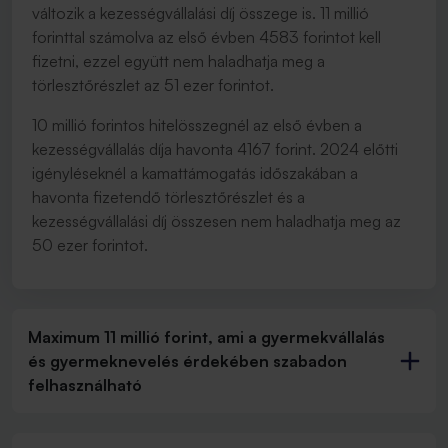
változik a kezességvállalási díj összege is. 11 millió
forinttal számolva az első évben 4583 forintot kell
fizetni, ezzel együtt nem haladhatja meg a
törlesztőrészlet az 51 ezer forintot.
10 millió forintos hitelösszegnél az első évben a
kezességvállalás díja havonta 4167 forint. 2024 előtti
igényléseknél a kamattámogatás időszakában a
havonta fizetendő törlesztőrészlet és a
kezességvállalási díj összesen nem haladhatja meg az
50 ezer forintot.
Maximum 11 millió forint, ami a gyermekvállalás
és gyermeknevelés érdekében szabadon
felhasználható