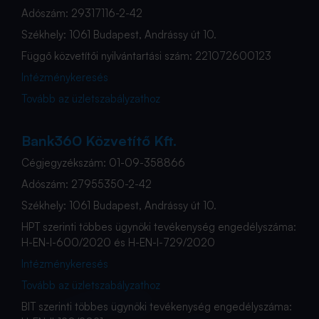
Adószám: 29317116-2-42
Székhely: 1061 Budapest, Andrássy út 10.
Függő közvetítői nyilvántartási szám: 221072600123
Intézménykeresés
Tovább az üzletszabályzathoz
Bank360 Közvetítő Kft.
Cégjegyzékszám: 01-09-358866
Adószám: 27955350-2-42
Székhely: 1061 Budapest, Andrássy út 10.
HPT szerinti többes ügynöki tevékenység engedélyszáma:
H-EN-I-600/2020 és H-EN-I-729/2020
Intézménykeresés
Tovább az üzletszabályzathoz
BIT szerinti többes ügynöki tevékenység engedélyszáma: