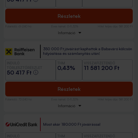
Részletek
Futamidő
:
61-240 hó
Éves kamat
:
0-11,32%
Hitel teljes díja
:
581 200 Ft
Információ
350 000 Ft jóváírást kaphattok a Babaváró kölcsön
folyósítása és számlanyitás után!
INDULÓ
THM
VISSZAFIZETENDŐ
0,43%
11 581 200 Ft
TÖRLESZTŐRÉSZLET
50 417 Ft
Részletek
Futamidő
:
72-240 hó
Éves kamat
:
0-11,32%
Hitel teljes díja
:
581 200 Ft
Információ
Most akár 180.000 Ft jóváírással
INDULÓ
THM
VISSZAFIZETENDŐ