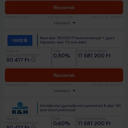
Részletek
Futamidő
:
62-240 hó
Éves kamat
:
0-11,32%
Hitel teljes díja
:
581 200 Ft
Információ
Most akár 150.000 Ft kedvezménnyel + gyors
folyósítás, akár 72 órán belül
INDULÓ
THM
VISSZAFIZETENDŐ
0,50%
11 581 200 Ft
TÖRLESZTŐRÉSZLET
50 417 Ft
Részletek
Futamidő
:
60-240 hó
Éves kamat
:
0-11,32%
Hitel teljes díja
:
581 200 Ft
Információ
A hitelbírálat gyorsabb mint gondolnád & akár 160
ezer forint jóváírással!
INDULÓ
THM
VISSZAFIZETENDŐ
0,60%
11 581 200 Ft
TÖRLESZTŐRÉSZLET
50 417 Ft