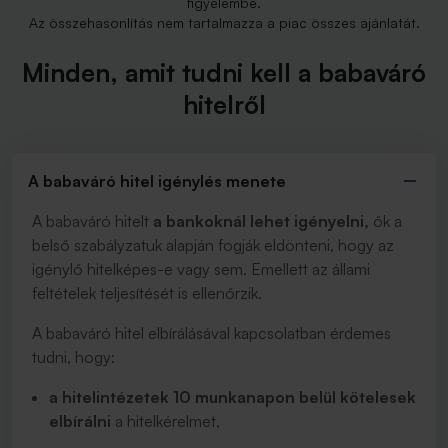
figyelembe.
Az összehasonlítás nem tartalmazza a piac összes ajánlatát.
Minden, amit tudni kell a babaváró
hitelről
A babaváró hitel igénylés menete
A babaváró hitelt
a bankoknál lehet igényelni,
ők a
belső szabályzatuk alapján fogják eldönteni, hogy az
igénylő hitelképes-e vagy sem. Emellett az állami
feltételek teljesítését is ellenőrzik.
A babaváró hitel elbírálásával kapcsolatban érdemes
tudni, hogy:
a hitelintézetek 10 munkanapon belül kötelesek
elbírálni
a hitelkérelmet,