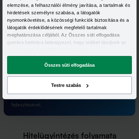
elemzése, a felhasználói élmény javítása, a tartalmak és
Szakértőnk
hirdetések személyre szabása, a látogatók
nyomonkövetése, a közösségi funkciók biztosítása és a
látogatók érdeklődésének megfelelő tartalmak
meghatározása céljából. Az Összes süti elfogadása
Suvák Vanda
gombra kattintva beleegyezel, hogy sütiket tároljunk az
eszközödön. A beállításokat később is
megváltoztathatod.
Összes süti elfogadása
Évek óta banki pénzügyekkel foglalkozom. A
Budapest Banknál, majd az MBH Banknál dolgoztam
és az itt megszerzett ismereteimet és tapasztalataimat
Testre szabás
a Bank360-nál kamatoztatom a banki termékeink,
kalkulátoraink folyamatos aktualizálásával és
fejlesztésével.
Hitelügyintézés folyamata