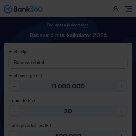
Hitel összege
(
Ft
):
11 000 000
Futamidő
(
év
):
20
Babaváró hitel kalkulátor 2026
Hitel célja
Babaváró hitel
Hitel összege
(Ft)
Futamidő
(év)
Nettó jövedelmed
(Ft)