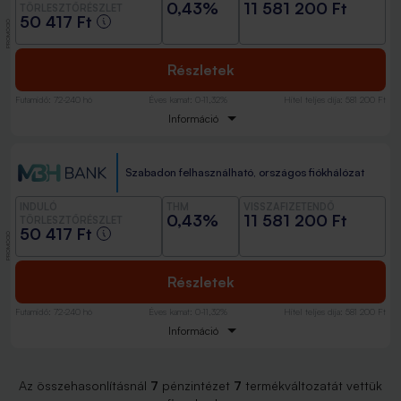
0,43%
11 581 200 Ft
TÖRLESZTŐRÉSZLET
50 417 Ft
PROMÓCIÓ
Részletek
Futamidő
:
72-240 hó
Éves kamat
:
0-11,32%
Hitel teljes díja
:
581 200 Ft
Információ
Szabadon felhasználható, országos fiókhálózat
INDULÓ
THM
VISSZAFIZETENDŐ
0,43%
11 581 200 Ft
TÖRLESZTŐRÉSZLET
50 417 Ft
PROMÓCIÓ
Részletek
Futamidő
:
72-240 hó
Éves kamat
:
0-11,32%
Hitel teljes díja
:
581 200 Ft
Információ
Az összehasonlításnál
7
pénzintézet
7
termékváltozatát vettük