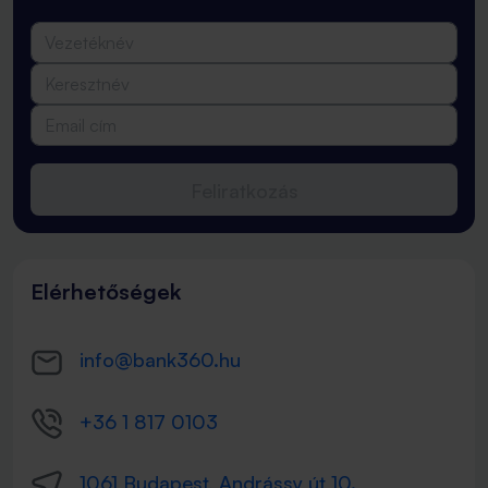
Feliratkozás
Elérhetőségek
info@bank360.hu
+36 1 817 0103
1061 Budapest, Andrássy út 10.