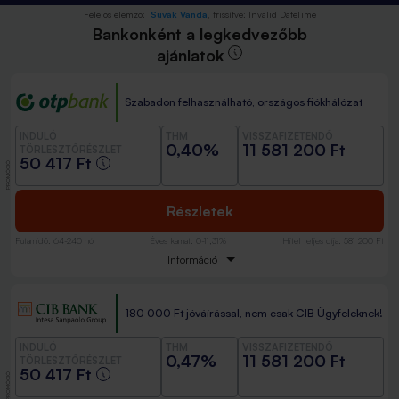
Felelős elemző:
Suvák Vanda
, frissítve:
Invalid DateTime
Bankonként a legkedvezőbb
ajánlatok
Szabadon felhasználható, országos fiókhálózat
INDULÓ
THM
VISSZAFIZETENDŐ
0,40%
11 581 200 Ft
TÖRLESZTŐRÉSZLET
50 417 Ft
PROMÓCIÓ
Részletek
Futamidő
:
64-240 hó
Éves kamat
:
0-11,31%
Hitel teljes díja
:
581 200 Ft
Információ
180 000 Ft jóváírással, nem csak CIB Ügyfeleknek!
INDULÓ
THM
VISSZAFIZETENDŐ
0,47%
11 581 200 Ft
TÖRLESZTŐRÉSZLET
50 417 Ft
PROMÓCIÓ