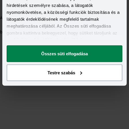
hirdetések személyre szabása, a látogatók
nyomonkövetése, a közösségi funkciók biztosítása és a
Application error: a client-side exception has occurred (see the
látogatók érdeklődésének megfelelő tartalmak
meghatározása céljából. Az Összes süti elfogadása
browser console for more information)
.
gombra kattintva beleegyezel, hogy sütiket tároljunk az
eszközödön. A beállításokat később is
megváltoztathatod.
Összes süti elfogadása
Testre szabás