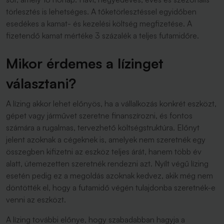
törlesztés is lehetséges. A tőketörlesztéssel egyidőben
esedékes a kamat- és kezelési költség megfizetése. A
fizetendő kamat mértéke 3 százalék a teljes futamidőre.
Mikor érdemes a lízinget
választani?
A lízing akkor lehet előnyös, ha a vállalkozás konkrét eszközt,
gépet vagy járművet szeretne finanszírozni, és fontos
számára a rugalmas, tervezhető költségstruktúra. Előnyt
jelent azoknak a cégeknek is, amelyek nem szeretnék egy
összegben kifizetni az eszköz teljes árát, hanem több év
alatt, ütemezetten szeretnék rendezni azt. Nyílt végű lízing
esetén pedig ez a megoldás azoknak kedvez, akik még nem
döntötték el, hogy a futamidő végén tulajdonba szeretnék-e
venni az eszközt.
A lízing további előnye, hogy szabadabban hagyja a