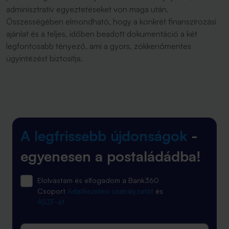
adminisztratív egyeztetéseket von maga után.
Összességében elmondható, hogy a konkrét finanszírozási
ajánlat és a teljes, időben beadott dokumentáció a két
legfontosabb tényező, ami a gyors, zökkenőmentes
ügyintézést biztosítja.
A legfrissebb újdonságok
-
egyenesen a postaládádba!
Elolvastam és elfogadom a Bank360
Csoport
Adatkezelési szabályzatát
és
ÁSZF-ét