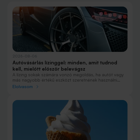
2026-08-06
Autóvásárlás lízinggel: minden, amit tudnod
kell, mielőtt először belevágsz
A lízing sokak számára vonzó megoldás, ha autót vagy
más nagyobb értékű eszközt szeretnének használni
anélkül, hogy azt egy összegben ki kellene fizetniük.
Elolvasom
Elsőre azonban könnyű elveszni a részletekben: önerő,
maradványérték, THM, GAP – csak néhány azok közül a
fogalmak közül, amelyekkel biztosan találkozol.