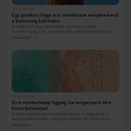
2026-08-05
Egy gombóc fagyi ára: mindössze ennyibe kerül
a biztonság külföldön
A magyarok legnépszerűbb úti célja júliusban
Horvátország volt, de nincs tőle sokkal lemaradva a
júniust megnyerő Olaszország sem. A tengerparti
Elolvasom
nyaralások fölénye elsöprő volt az adatok alapján,
autóval pedig majdnem annyian vágtak neki a
nyaralásnak, mint repülővel.
2026-08-04
Erre mindenképp figyelj, ha tengerparti útra
kötsz biztosítást
A nyári szabadságok jelentős részét a magyarok a
tengerparton töltik, a legnépszerűbb úti célok közé
Horvátország, Olaszország és Görögország tartozik. A
Elolvasom
nyaralás szervezésekor általában nagy figyelmet kap a