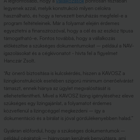
A legfontosabb, hogy a
vállalkozások
pontosan tisztában
legyenek azzal, melyik konstrukció milyen célokra
használható, és hogy a tervezett beruházás megfelel-e a
program feltételeinek. Már a folyamat elején érdemes
egyeztetni a finanszírozóval, hogy a cél és az eszköz típusa
támogatható-e. Fontos továbbá, hogy a vállalkozás
előkészítse a szükséges dokumentumokat – például a NAV-
igazolásokat és a cégkivonatot - hívta fel a figyelmet
Hanczár Zsolt.
“Az önerő biztosítása is kulcskérdés, hiszen a KAVOSZ a
lízingkonstrukciók esetében szigorú minimum önerőelvárást
támaszt, ennek hiánya az ügylet megvalósítását is
ellehetetlenítheti. Mivel a KAVOSZ lízing igényléséhez eleve
szükséges egy lízingajánlat, a folyamatot érdemes
közvetlenül a lízingcéggel megkezdeni – így a
dokumentáció és a bírálat is jóval gördülékenyebben halad.”
Gyakran előfordul, hogy a szükséges dokumentumok –
például cégiratok – hiányosan kerülnek benyújtásra, ami