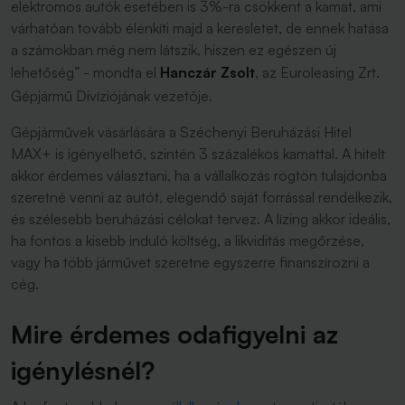
elektromos autók esetében is 3%-ra csökkent a kamat, ami
várhatóan tovább élénkíti majd a keresletet, de ennek hatása
a számokban még nem látszik, hiszen ez egészen új
lehetőség”
- mondta el
Hanczár Zsolt
, az Euroleasing Zrt.
Gépjármű Divíziójának vezetője.
Gépjárművek vásárlására a Széchenyi Beruházási Hitel
MAX+ is igényelhető, szintén 3 százalékos kamattal. A hitelt
akkor érdemes választani, ha a vállalkozás rögtön tulajdonba
szeretné venni az autót, elegendő saját forrással rendelkezik,
és szélesebb beruházási célokat tervez. A lízing akkor ideális,
ha fontos a kisebb induló költség, a likviditás megőrzése,
vagy ha több járművet szeretne egyszerre finanszírozni a
cég.
Mire érdemes odafigyelni az
igénylésnél?