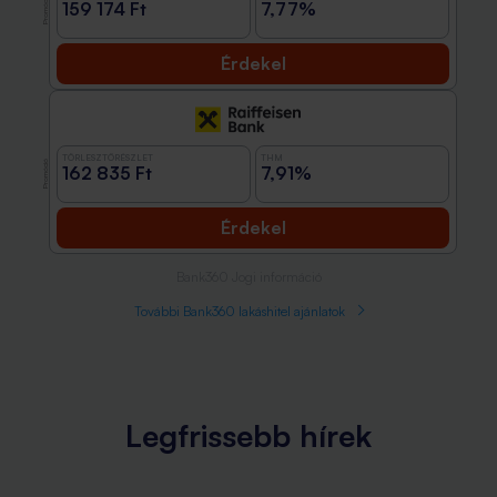
Promóció
159 174 Ft
7,77%
Érdekel
TÖRLESZTŐRÉSZLET
THM
Promóció
162 835 Ft
7,91%
Érdekel
Bank360 Jogi információ
További Bank360 lakáshitel ajánlatok
Legfrissebb hírek