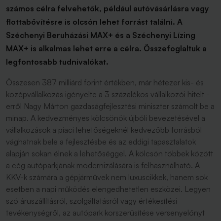
számos célra felvehetők, például autóvásárlásra vagy
flottabővítésre is olcsón lehet forrást találni. A
Széchenyi Beruházási MAX+ és a Széchenyi Lízing
MAX+ is alkalmas lehet erre a célra. Összefoglaltuk a
legfontosabb tudnivalókat.
Összesen 387 milliárd forint értékben, már hétezer kis- és
középvállalkozás igényelte a 3 százalékos vállalkozói hitelt -
erről Nagy Márton gazdaságfejlesztési miniszter számolt be a
minap. A kedvezményes kölcsönök újbóli bevezetésével a
vállalkozások a piaci lehetőségeknél kedvezőbb forrásból
vághatnak bele a fejlesztésbe és az eddigi tapasztalatok
alapján sokan élnek a lehetőséggel. A kölcsön többek között
a cég autóparkjának modernizálására is felhasználható. A
KKV-k számára a gépjárművek nem luxuscikkek, hanem sok
esetben a napi működés elengedhetetlen eszközei. Legyen
szó áruszállításról, szolgáltatásról vagy értékesítési
tevékenységről, az autópark korszerűsítése versenyelőnyt