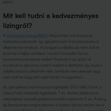
jelent.
Mit kell tudni a kedvezményes
lízingről?
A
Széchenyi Lízing MAX+
kifejezetten beruházások,
eszközbeszerzések, így gépjárművek finanszírozására is
alkalmas konstrukció. A lízinggel a vállalkozás nem köti le
azonnal a teljes vételárat, hanem hosszabb távon,
kedvezményes kamat mellett fizetheti ki az autót. A
konstrukció alacsony önerő mellett is elérhető, így azok a
vállalkozások is élhetnek vele, amelyek nem akarnak vagy
nem tudnak nagyobb saját forrást mozgósítani.
Az igényelhető keretösszeg legfeljebb 500 millió forint, a
választható futamidő legfeljebb 7 év, tisztán elektromos
meghajtású személygépkocsi esetén maximum 5 év. A lízing
díj fizetésének megkezdésére a türelmi időt követően kerül
sor, amely 18 hónap. Havi, negyedéves, éves és szezonális