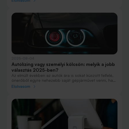
Elolvasom
hogy a potenciális vevők meghallgathassák az eladó
járgány történetét feldolgozó balladát.
2025-08-04
Autólízing vagy személyi kölcsön: melyik a jobb
választás 2025-ben?
Az elmúlt években az autók ára is sokat kúszott felfelé,
önerőből egyre nehezebb saját gépjárművet venni, ha
olyat szeretnénk választani, ami fiatalabb az átlagnál és
Elolvasom
évekkel később is gond nélkül szolgál majd bennünket.
A finanszírozáshoz több lehetőség közül is
választhatunk, de vajon melyik éri meg jobban 2025-
ben?