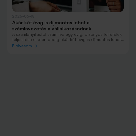
2026-05-18
Akár két évig is díjmentes lehet a
számlavezetés a vállalkozásodnak
A számlanyitástól számítva egy évig, bizonyos feltételek
teljesítése esetén pedig akár két évig is díjmentes lehet
a számlavezetés a vállalkozások számára, emellett az
Elolvasom
eseti, elektronikus felületen beadott forint belföldi
utalások banki díjtól mentesek, a kedvezményes
időszakban.