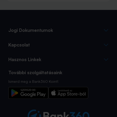
szállás, az útvonal vagy éppen a programok
megtervezése, az utasbiztosítás kiválasztása azonban
sokszor az utolsó pillanatra marad.
Jogi Dokumentumok
Kapcsolat
Hasznos Linkek
További szolgáltatásaink
Ismerd meg a Bank360 Koint!