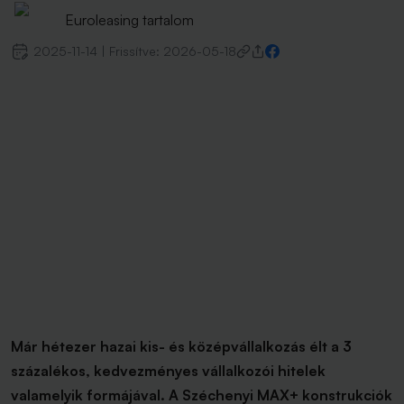
Euroleasing tartalom
2025-11-14
|
Frissítve:
2026-05-18
Már hétezer hazai kis- és középvállalkozás élt a 3
százalékos, kedvezményes vállalkozói hitelek
valamelyik formájával. A Széchenyi MAX+ konstrukciók