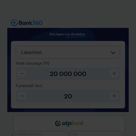
Lakáshitel
Hitel összege
(Ft)
Futamidő
(év)
TÖRLESZTŐRÉSZLET
THM