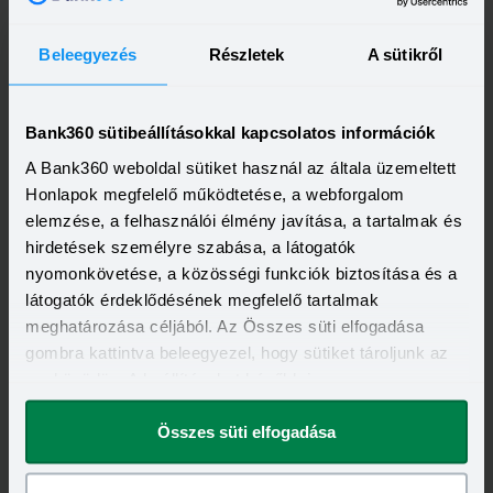
Beleegyezés
Részletek
A sütikről
Bank360 sütibeállításokkal kapcsolatos információk
A Bank360 weboldal sütiket használ az általa üzemeltett
Honlapok megfelelő működtetése, a webforgalom
Kapcsolódó címkék
elemzése, a felhasználói élmény javítása, a tartalmak és
hirdetések személyre szabása, a látogatók
SZÉCHENYI HITEL
LÍZING
EUROLEASING
nyomonkövetése, a közösségi funkciók biztosítása és a
látogatók érdeklődésének megfelelő tartalmak
meghatározása céljából. Az Összes süti elfogadása
gombra kattintva beleegyezel, hogy sütiket tároljunk az
eszközödön. A beállításokat később is
megváltoztathatod.
Összes süti elfogadása