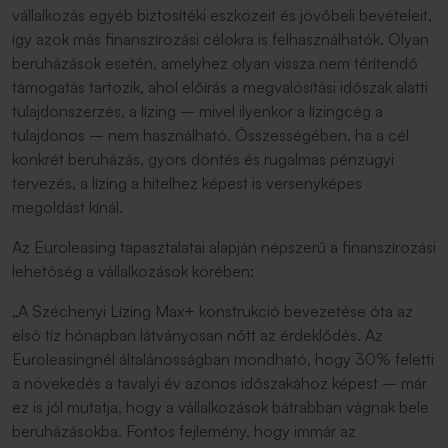
vállalkozás egyéb biztosítéki eszközeit és jövőbeli bevételeit,
így azok más finanszírozási célokra is felhasználhatók. Olyan
beruházások esetén, amelyhez olyan vissza nem térítendő
támogatás tartozik, ahol előírás a megvalósítási időszak alatti
tulajdonszerzés, a lízing – mivel ilyenkor a lízingcég a
tulajdonos – nem használható. Összességében, ha a cél
konkrét beruházás, gyors döntés és rugalmas pénzügyi
tervezés, a lízing a hitelhez képest is versenyképes
megoldást kínál.
Az Euroleasing tapasztalatai alapján népszerű a finanszírozási
lehetőség a vállalkozások körében:
„A Széchenyi Lízing Max+ konstrukció bevezetése óta az
első tíz hónapban látványosan nőtt az érdeklődés. Az
Euroleasingnél általánosságban mondható, hogy 30% feletti
a növekedés a tavalyi év azonos időszakához képest – már
ez is jól mutatja, hogy a vállalkozások bátrabban vágnak bele
beruházásokba. Fontos fejlemény, hogy immár az