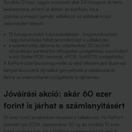
További 12 havi, vagyis összesen akár 24 hónapon át tartó
kedvezmény érhető el abban az esetben, ha a
számlacsomagot igénylő vállalkozó az alábbiak közül
valamelyiket teljesíti:
12 hónapon belül folyószámlahitel-, forgóeszközhitel-
vagy beruházási hitelszerződést köt a vállalkozás;
a számlanyitás dátuma és szeptember 30. közötti
időszakban bankkártya-elfogadási szolgáltatási szerződést
is köt (fizikai POS-terminál, vPOS, SoftPOS szolgáltatás).
A FixPont számlacsomag mellé az első Mastercard Business
kártyát kibocsátói díj nélkül igényelhetik a vállalkozások,
illetve az internetbanki szolgáltatás is díjmentes.
Jóváírási akció: akár 60 ezer
forint is járhat a számlanyitásért
10 ezer forint jóváírásban részesül a vállalkozás, ha FixPont
számlát nyit 2026. szeptember 30-ig, és további 10 ezer
forint jóváírást kap, ha a FixPont-számlanyitást követő 6