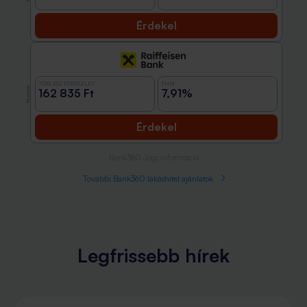
Érdekel
TÖRLESZTŐRÉSZLET
THM
Promóció
162 835 Ft
7,91%
Érdekel
Bank360 Jogi információ
További Bank360 lakáshitel ajánlatok
Legfrissebb hírek