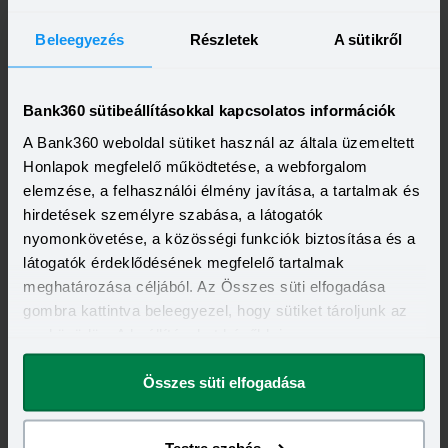
Beleegyezés
Részletek
A sütikről
Kapcsolódó cikkek
Bank360 sütibeállításokkal kapcsolatos információk
A Bank360 weboldal sütiket használ az általa üzemeltett
Honlapok megfelelő működtetése, a webforgalom
elemzése, a felhasználói élmény javítása, a tartalmak és
hirdetések személyre szabása, a látogatók
nyomonkövetése, a közösségi funkciók biztosítása és a
látogatók érdeklődésének megfelelő tartalmak
meghatározása céljából. Az Összes süti elfogadása
gombra kattintva beleegyezel, hogy sütiket tároljunk az
2026-01-30
eszközödön. A beállításokat később is
Hozza lendületbe a vállalkozását! - Széchenyi
megváltoztathatod.
Kártya Program MAX+
Összes süti elfogadása
A Széchenyi Kártya Program MAX+ egy kedvező, állami
támogatású hitelprogram, amelyet számos célra igénybe
vehetnek a vállalkozások. A program keretében a cégek
Elolvasom
kedvezményes, fix kamatozású hitelhez juthatnak, ami
Testre szabás