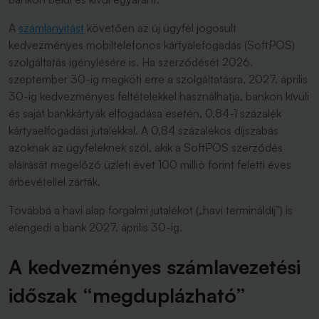
A
számlanyitást
követően az új ügyfél jogosult
kedvezményes mobiltelefonos kártyalefogadás (SoftPOS)
szolgáltatás igénylésére is. Ha szerződését 2026.
szeptember 30-ig megköti erre a szolgáltatásra, 2027. április
30-ig kedvezményes feltételekkel használhatja, bankon kívüli
és saját bankkártyák elfogadása esetén, 0,84-1 százalék
kártyaelfogadási jutalékkal. A 0,84 százalékos díjszabás
azoknak az ügyfeleknek szól, akik a SoftPOS szerződés
aláírását megelőző üzleti évet 100 millió forint feletti éves
árbevétellel zárták.
Továbbá a havi alap forgalmi jutalékot („havi termináldíj”) is
elengedi a bank 2027. április 30-ig.
A kedvezményes számlavezetési
időszak “megduplázható”