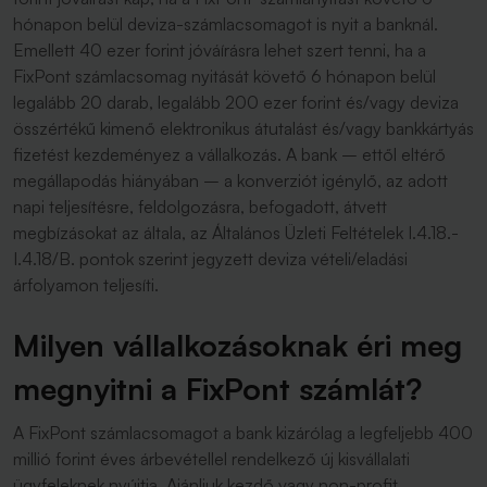
hónapon belül deviza-számlacsomagot is nyit a banknál.
Emellett 40 ezer forint jóváírásra lehet szert tenni, ha a
FixPont számlacsomag nyitását követő 6 hónapon belül
legalább 20 darab, legalább 200 ezer forint és/vagy deviza
összértékű kimenő elektronikus átutalást és/vagy bankkártyás
fizetést kezdeményez a vállalkozás. A bank – ettől eltérő
megállapodás hiányában – a konverziót igénylő, az adott
napi teljesítésre, feldolgozásra, befogadott, átvett
megbízásokat az általa, az Általános Üzleti Feltételek I.4.18.-
I.4.18/B. pontok szerint jegyzett deviza vételi/eladási
árfolyamon teljesíti.
Milyen vállalkozásoknak éri meg
megnyitni a FixPont számlát?
A FixPont számlacsomagot a bank kizárólag a legfeljebb 400
millió forint éves árbevétellel rendelkező új kisvállalati
ügyfeleknek nyújtja. Ajánljuk kezdő vagy non-profit