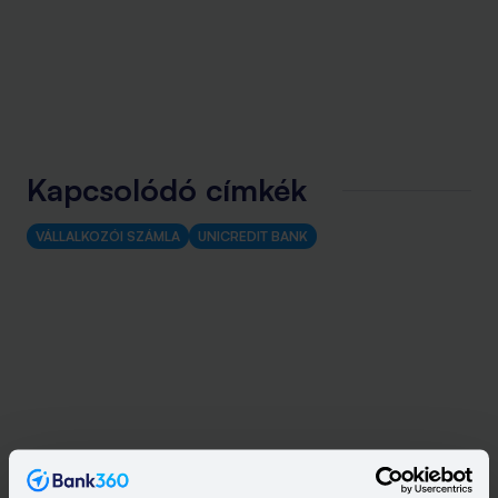
Kapcsolódó címkék
VÁLLALKOZÓI SZÁMLA
UNICREDIT BANK