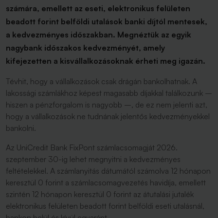
számára, emellett az eseti, elektronikus felületen
beadott forint belföldi utalások banki díjtól mentesek,
a kedvezményes időszakban. Megnéztük az egyik
nagybank időszakos kedvezményét, amely
kifejezetten a kisvállalkozásoknak érheti meg igazán.
Tévhit, hogy a vállalkozások csak drágán bankolhatnak. A
lakossági számlákhoz képest magasabb díjakkal találkozunk –
hiszen a pénzforgalom is nagyobb –, de ez nem jelenti azt,
hogy a vállalkozások ne tudnának jelentős kedvezményekkel
bankolni.
Az UniCredit Bank FixPont számlacsomagját 2026.
szeptember 30-ig lehet megnyitni a kedvezményes
feltételekkel. A számlanyitás dátumától számolva 12 hónapon
keresztül 0 forint a számlacsomagvezetés havidíja, emellett
szintén 12 hónapon keresztül 0 forint az átutalási jutalék
elektronikus felületen beadott forint belföldi eseti utalásnál,
bankon belül és kívül egyaránt.