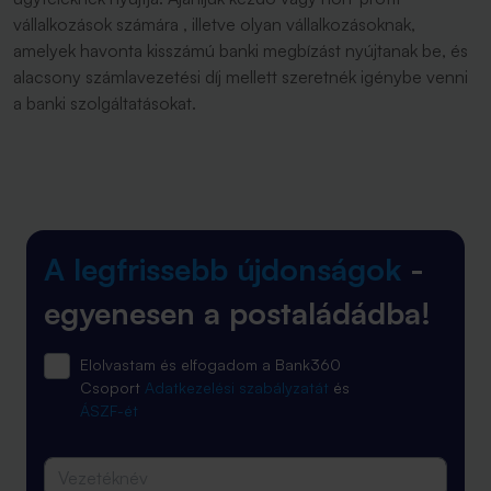
vállalkozások számára , illetve olyan vállalkozásoknak,
amelyek havonta kisszámú banki megbízást nyújtanak be, és
alacsony számlavezetési díj mellett szeretnék igénybe venni
a banki szolgáltatásokat.
A legfrissebb újdonságok
-
egyenesen a postaládádba!
Elolvastam és elfogadom a Bank360
Csoport
Adatkezelési szabályzatát
és
ÁSZF-ét