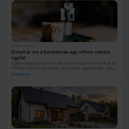
2026-08-09
Ennyit ér ma a bankoknak egy otthon startos
ügyfél
Egyre nagyobb jóváírási akciókat hirdetnek a bankok az
Otthon Start Programban részt vevő ügyfeleknek, van,
ahol összesen akár félmillió forint jóváírást is össze lehet
Elolvasom
gyűjteni különböző kedvezményekkel. Hol lehet ennek a
vége és pontosan milyen feltételeket kell vállalni a
nagyobb jóváírásért?