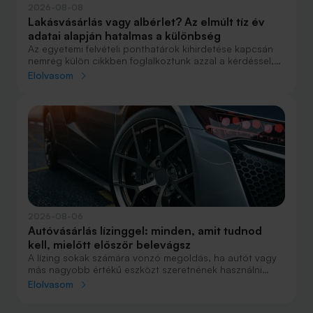
2026-08-08
Lakásvásárlás vagy albérlet? Az elmúlt tíz év
adatai alapján hatalmas a különbség
Az egyetemi felvételi ponthatárok kihirdetése kapcsán
nemrég külön cikkben foglalkoztunk azzal a kérdéssel,
hogy lakást venni vagy vásárolni éri meg jobban. Előző
Elolvasom
cikkünkben jelentős részben a jövőre vonatkozó
becsléseket tettünk, amelyek alapján arra jutottunk, aki
csak teheti, annak mindenképpen megéri a
lakásvásárlás. De mi a helyzet akkor, ha inkább a
múltbéli adatokra koncentrálunk? Hogyan áll ma valaki,
aki 2016-ban lakást vásárolt, illetve valaki, aki a bérlés
mellett döntött, illetve jobb híján arra kényszerült?
2026-08-06
Autóvásárlás lízinggel: minden, amit tudnod
kell, mielőtt először belevágsz
A lízing sokak számára vonzó megoldás, ha autót vagy
más nagyobb értékű eszközt szeretnének használni
anélkül, hogy azt egy összegben ki kellene fizetniük.
Elolvasom
Elsőre azonban könnyű elveszni a részletekben: önerő,
maradványérték, THM, GAP – csak néhány azok közül a