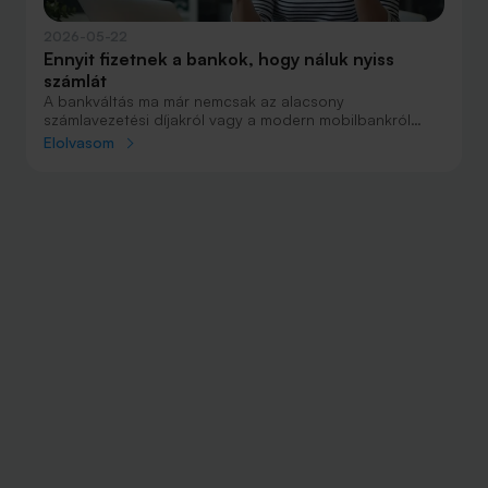
2026-05-22
Ennyit fizetnek a bankok, hogy náluk nyiss
számlát
A bankváltás ma már nemcsak az alacsony
számlavezetési díjakról vagy a modern mobilbankról
szól, hiszen a pénzintézetek egyre vonzóbb ajánlatokkal
Elolvasom
próbálják magukhoz csábítani az új ügyfeleket. Nem
ritka, hogy a bankszámlanyitásért több tízezer forintos
jóváírás jár, különösen akkor, ha az ügyfél vállalja a
rendszeres jövedelemérkeztetést,
bankkártyahasználatot vagy akár további pénzügyi
szolgáltatás, hitelkártya, megtakarítás vagy biztosítás
igénybevételét.