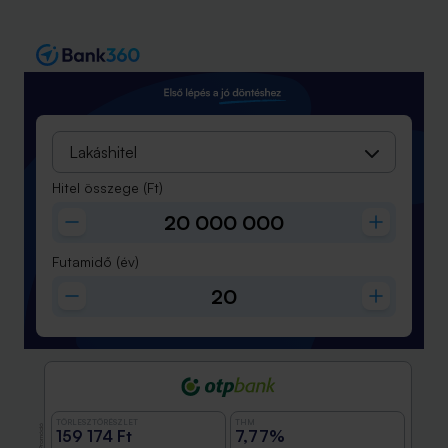
Lakáshitel
Hitel összege
(Ft)
Futamidő
(év)
TÖRLESZTŐRÉSZLET
THM
Promóció
159 174 Ft
7,77%