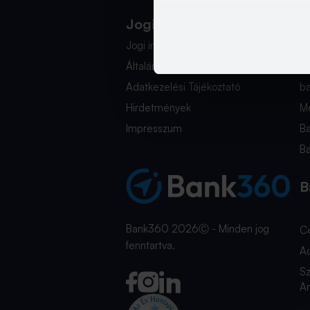
Jogi Dokumentumok
K
Jogi információk
i
Általános Szerződési Feltételek
+
Adatkezelési Tájékoztató
b
Hirdetmények
Mé
Impresszum
B
B
B
Bank360 2026Ⓒ - Minden jog
C
fenntartva.
A
Sz
An