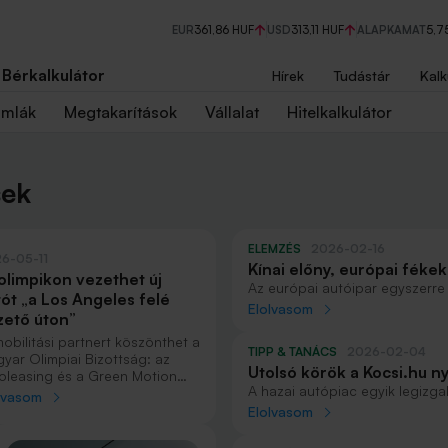
EUR
361,86 HUF
USD
313,11 HUF
ALAPKAMAT
5,7
Bérkalkulátor
Hírek
Tudástár
Kalk
ámlák
Megtakarítások
Vállalat
Hitelkalkulátor
sek
ELEMZÉS
2026-02-16
6-05-11
Kínai előny, európai fékek
 olimpikon vezethet új
autóipari verseny
Az európai autóipar egyszerre
tót „a Los Angeles felé
szigorodó környezetvédelmi sz
Elolvasom
zető úton”
versennyel. Hanczár Zsolt, az 
igazgatója szerint a jelenlegi 
mobilitási partnert köszönthet a
TIPP & TANÁCS
2026-02-04
eredménye: a támogatási rends
yar Olimpiai Bizottság: az
Utolsó körök a Kocsi.hu 
globális ellátási láncok átalak
oleasing és a Green Motion
jövőjét. Az elektromos autók 
A hazai autópiac egyik legizg
gary támogatásának
lvasom
merül fel arról is, mennyire fe
különleges élményt: nem puszt
zönhetően 21 sportoló
Elolvasom
amelyre Európa rálépett.
hanem egy kreatív, játékos kihí
etett át vadonatúj autót
bevonja. A Kocsi.hu legújabb 
rdán a Hungaroringen, és