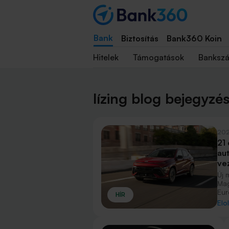
Bank
Biztosítás
Bank360 Koin
Hitelek
Támogatások
Banksz
lízing blog bejegyzé
202
21
au
ve
Új 
Mag
Eur
HÍR
Hun
Elo
kös
veh
sze