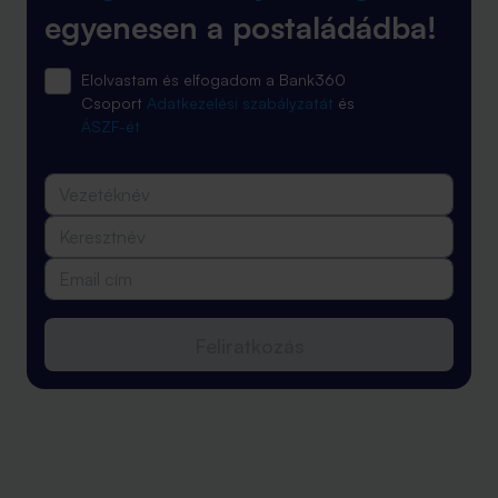
egyenesen a postaládádba!
Elolvastam és elfogadom a Bank360
Csoport
Adatkezelési szabályzatát
és
ÁSZF-ét
Feliratkozás