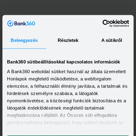
Beleegyezés
Részletek
A sütikről
Bank360 sütibeállításokkal kapcsolatos információk
A Bank360 weboldal sütiket használ az általa üzemeltett
Honlapok megfelelő működtetése, a webforgalom
elemzése, a felhasználói élmény javítása, a tartalmak és
hirdetések személyre szabása, a látogatók
nyomonkövetése, a közösségi funkciók biztosítása és a
Kapcsolódó címkék
látogatók érdeklődésének megfelelő tartalmak
meghatározása céljából. Az Összes süti elfogadása
LÍZING
EUROLEASING
gombra kattintva beleegyezel, hogy sütiket tároljunk az
eszközödön. A beállításokat később is