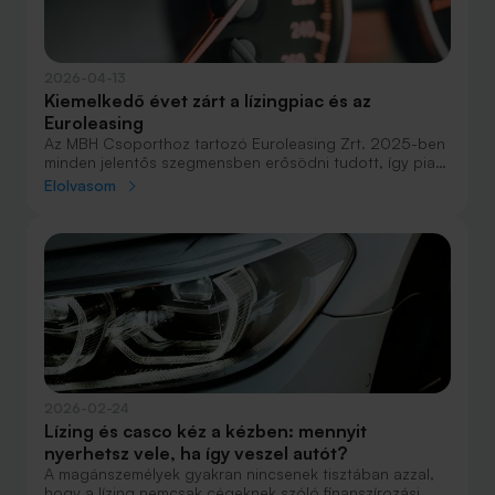
2026-04-13
Kiemelkedő évet zárt a lízingpiac és az
Euroleasing
Az MBH Csoporthoz tartozó Euroleasing Zrt. 2025-ben
minden jelentős szegmensben erősödni tudott, így piaci
részesedése meghaladta a 25 százalékot. A vállalat
Elolvasom
ügyfélportfóliója meghaladja a 600 milliárd forintot,
mellyel stabilan őrzi a piacvezető pozícióját. Az
eredményekhez a rugalmas és versenyképes
finanszírozási forrást az MBH Csoport stabil pénzügyi
háttere biztosította.
2026-02-24
Lízing és casco kéz a kézben: mennyit
nyerhetsz vele, ha így veszel autót?
A magánszemélyek gyakran nincsenek tisztában azzal,
hogy a lízing nemcsak cégeknek szóló finanszírozási