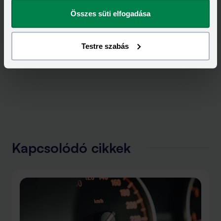
megváltoztathatod.
Összes süti elfogadása
Testre szabás
Kapcsolódó cikkek