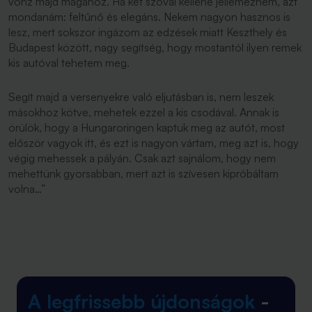
vonz majd magához. Ha két szóval kellene jellemeznem, azt
mondanám: feltűnő és elegáns. Nekem nagyon hasznos is
lesz, mert sokszor ingázom az edzések miatt Keszthely és
Budapest között, nagy segítség, hogy mostantól ilyen remek
kis autóval tehetem meg.
Segít majd a versenyekre való eljutásban is, nem leszek
másokhoz kötve, mehetek ezzel a kis csodával. Annak is
örülök, hogy a Hungaroringen kaptuk meg az autót, most
először vagyok itt, és ezt is nagyon vártam, meg azt is, hogy
végig mehessek a pályán. Csak azt sajnálom, hogy nem
mehettünk gyorsabban, mert azt is szívesen kipróbáltam
volna…”
A legfrissebb újdonságok
-