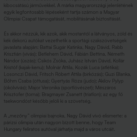
kibocsátású járművekkel. A márka magyarországi jelenlétének
egyik legfontosabb lépéseként tartja számon a Magyar
Olimpiai Csapat támogatását, mobilitásának biztosítását.
És akkor nézzük, kik azok, akik mostantól a látványos, zöld és
kék dekorú autókat vezethetik a sportági szakszövetségek
javaslata alapján: Battai Sugár Katinka, Nagy Dávid, Rabb
Krisztián (vívás); Betlehem Dávid, Fábián Bettina, Németh
Nándor (úszás); Csikós Zsóka, Juhász István Dávid, Kollár
Kristóf (kajak-kenu); Molnár Attila, Kozák Luca (atlétika);
Losonczi Dávid, Fritsch Róbert Attila (birkózás); Guzi Blanka,
Bőhm Csaba (öttusa); Gyertyás Róza (judo); Akilov Pylyp
(ökölvívás); Major Veronika (sportlövészet); Mészáros
Krisztofer (torna); Bragmayer Zsanett (triatlon); az egy fő
taekwondóst később jelöli ki a szövetség.
A „mezőny” olimpiai bajnoka, Nagy Dávid vívó elismerte: a
párizsi olimpia után nagyon bízott benne, hogy Team
Hungary feliratos autóval járhatja majd a város utcáit.