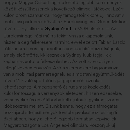
hogy a Magyar Csapat tagjai a lehető legjobb körülmények
között készülhessenek a következő olimpiai játékokra. Ezért
külön öröm számunkra, hogy támogatóink köre új, innovatív
mobilitási partnerrel bővült az Euroleasing és a Green Motion
révén –
nyilatkozta
Gyulay Zsolt
, a MOB elnöke.
– Az
Euroleasinggel régi múltra tekint vissza a kapcsolatunk,
hiszen a cég felkérésére harminc évvel ezelőtt Fábián László
főtitkár úrral mi is tagjai voltunk annak a bírálóbizottságnak,
amely eldöntötte, kik lesznek a Sydney Klub tagjai, kik
kaphatnak autót a felkészüléshez. Az volt az első, ilyen
jellegű kezdeményezés. Azóta szerencsére hagyománya
van a mobilitási partnerségnek, és a mostani együttműködés
révén 21 kiváló sportolónk jut gépjárműhasználati
lehetőséghez. A megbízható és rugalmas közlekedés
kulcsfontosságú a versenyzők életében, hiszen edzésekre,
versenyekre és edzőtáborba kell eljutniuk, gyakran szoros
időbeosztás mellett. Bízunk benne, hogy ez a támogatás
hozzájárul a teljesítményük további javulásához, és segíti
őket abban, hogy a lehető legjobb formában képviseljék
Magyarországot a Los Angeles-i olimpián. Köszönjük új