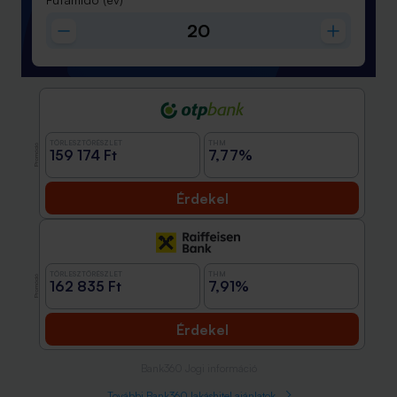
TÖRLESZTŐRÉSZLET
THM
Promóció
159 174 Ft
7,77%
Érdekel
TÖRLESZTŐRÉSZLET
THM
Promóció
162 835 Ft
7,91%
Érdekel
Bank360 Jogi információ
További Bank360 lakáshitel ajánlatok