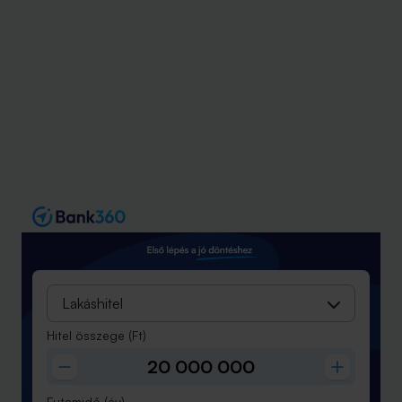
Lakáshitel
Hitel összege
(Ft)
Futamidő
(év)