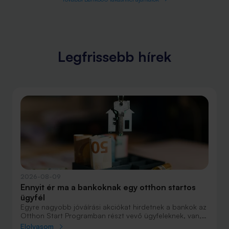
Legfrissebb hírek
2026-08-09
Ennyit ér ma a bankoknak egy otthon startos
ügyfél
Egyre nagyobb jóváírási akciókat hirdetnek a bankok az
Otthon Start Programban részt vevő ügyfeleknek, van,
ahol összesen akár félmillió forint jóváírást is össze lehet
Elolvasom