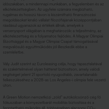
időszakában, a mindennapi munkában, a fegyelemben és az
elkötelezettségben. Az ügyfelei számára megbízható,
rugalmas és hosszú távon is kiszámítható finanszírozási
megoldásokat kínáló vállalat filozófiájának középpontjában
ráadásul ugyanazok az értékek állnak, amelyek a
versenysport világában is meghatározók: a teljesítmény, az
elkötelezettség és a folyamatos fejlődés. A Magyar Olimpiai
Bizottsággal és a Magyar Olimpiai Csapat támogatásával
megvalósuló együttműködés jól illeszkedik ebbe a
szemléletbe.
Vály Judit szerint az Euroleasing célja, hogy tapasztalatával
és szakértelmével olyan hátteret biztosítson, amely valódi
segítséget jelent 21 sportoló nyugodtabb, zavartalanabb
felkészüléséhez a 2028-as Los Angeles-i olimpia felé vezető
úton.
A Green Motion nemzetközi „zöld” autókölcsönző cég fő
fókuszában a környezetbarát mobilitás biztosítása és a
fenntartható működés áll, többségében alacsony CO₂-