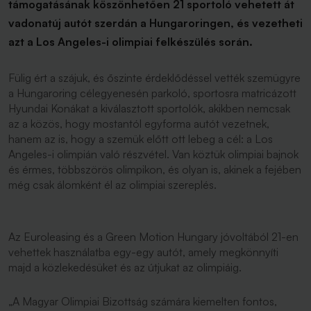
támogatásának köszönhetően 21 sportoló vehetett át
vadonatúj autót szerdán a Hungaroringen, és vezetheti
azt a Los Angeles-i olimpiai felkészülés során.
Fülig ért a szájuk, és őszinte érdeklődéssel vették szemügyre
a Hungaroring célegyenesén parkoló, sportosra matricázott
Hyundai Konákat a kiválasztott sportolók, akikben nemcsak
az a közös, hogy mostantól egyforma autót vezetnek,
hanem az is, hogy a szemük előtt ott lebeg a cél: a Los
Angeles-i olimpián való részvétel. Van köztük olimpiai bajnok
és érmes, többszörös olimpikon, és olyan is, akinek a fejében
még csak álomként él az olimpiai szereplés.
Az Euroleasing és a Green Motion Hungary jóvoltából 21-en
vehettek használatba egy-egy autót, amely megkönnyíti
majd a közlekedésüket és az útjukat az olimpiáig.
„A Magyar Olimpiai Bizottság számára kiemelten fontos,