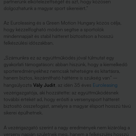
partnerünk elkötelezettségét és azt, hogy közösen
dolgozhatunk a magyar sport sikereiért.”
Az Euroleasing és a Green Motion Hungary közös célja,
hogy kézzelfogható módon segítse a sportolók
mindennapjait és stabil hátteret biztosítson a hosszú
felkészülési időszakban.
„Számunkra ez az együttműködés jóval túlmutat egy
gyakorlati támogatáson: abban hiszünk, hogy a kiemelkedő
sporteredményekhez nemcsak tehetségre és kitartásra,
hanem biztos, kiszámítható háttérre is szükség van”
–
hangsúlyozta
Vály Judit
, az idén 35 éves
Euroleasing
vezérigazgatója, aki hozzátette: az együttműködésnek
további értékét ad, hogy erősíti a versenysport hátterét
biztosító összefogást, amelyre a magyar élsport hosszú távú
sikerei épülhetnek.
A vezérigazgató szerint a nagy eredmények nem kizárólag a
verseny napján születnek meg, hanem a felkészülés hosszú