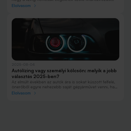
forma. Azt pedig még sok esetben a cégek sem tudják,
Elolvasom
hogy a lízing és a casco biztosítás kéz a kézben járhat.
2025-08-04
Autólízing vagy személyi kölcsön: melyik a jobb
választás 2025-ben?
Az elmúlt években az autók ára is sokat kúszott felfelé,
önerőből egyre nehezebb saját gépjárművet venni, ha
olyat szeretnénk választani, ami fiatalabb az átlagnál és
Elolvasom
évekkel később is gond nélkül szolgál majd bennünket.
A finanszírozáshoz több lehetőség közül is
választhatunk, de vajon melyik éri meg jobban 2025-
ben?