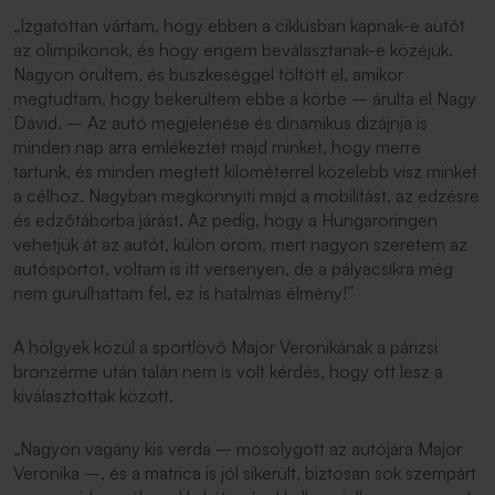
„Izgatottan vártam, hogy ebben a ciklusban kapnak-e autót
az olimpikonok, és hogy engem beválasztanak-e közéjük.
Nagyon örültem, és büszkeséggel töltött el, amikor
megtudtam, hogy bekerültem ebbe a körbe –
árulta el Nagy
Dávid.
– Az autó megjelenése és dinamikus dizájnja is
minden nap arra emlékeztet majd minket, hogy merre
tartunk, és minden megtett kilométerrel közelebb visz minket
a célhoz. Nagyban megkönnyíti majd a mobilitást, az edzésre
és edzőtáborba járást. Az pedig, hogy a Hungaroringen
vehetjük át az autót, külön öröm, mert nagyon szeretem az
autósportot, voltam is itt versenyen, de a pályacsíkra még
nem gurulhattam fel, ez is hatalmas élmény!”
A hölgyek közül a sportlövő Major Veronikának a párizsi
bronzérme után talán nem is volt kérdés, hogy ott lesz a
kiválasztottak között.
„Nagyon vagány kis verda –
mosolygott az autójára Major
Veronika
–, és a matrica is jól sikerült, biztosan sok szempárt