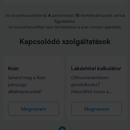
Az összehasonlításnál
4
pénzintézet
15
termékváltozatát vettük
figyelembe.
Az összehasonlítás nem tartalmazza a piac összes ajánlatát.
Kapcsolódó szolgáltatások
Koin
Lakáshitel kalkulátor
Ismerd meg a Koin
Otthonteremtésen
pénzügyi
gondolkodsz?
alkalmazásunkat!
Hasonlítsd össze a
bankok lakáshitel
ajánlatait és találd meg a
Megnézem
Megnézem
Számodra
legmegfelelőbbet!