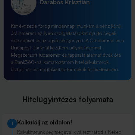
Darabos Krisztián
Két évtizede forog mindennapi munkám a pénz körül.
Jól ismerem az ilyen szolgáltatásokat nyújtó cégek
működését és az ügyfelek igényeit. A Cetelemnél és a
Budapest Banknál kezdtem pályafutásomat.
Megszerzett tudásomat és tapasztalataimat évek óta
a Bank360-nál kamatoztatom hitelkalkulátorok,
biztosítási és megtakarítási termékek fejlesztésében.
Hitelügyintézés folyamata
Kalkulálj az oldalon!
1
Kalkulátorunk segítségével kiválaszthatod a Neked