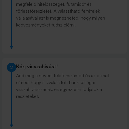
megfelelő hitelösszeget, futamidőt és
törlesztőrészletet. A választható feltételek
vállalásával azt is megnézheted, hogy milyen
kedvezményeket tudsz elérni.
Kérj visszahívást!
2
Add meg a neved, telefonszámod és az e-mail
címed, hogy a kiválasztott bank kollégái
visszahívhassanak, és egyeztetni tudjátok a
részleteket.