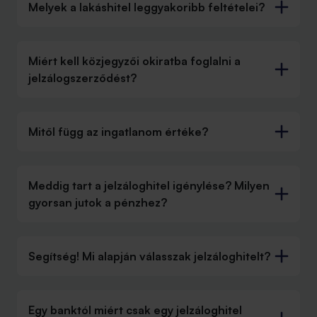
Melyek a lakáshitel leggyakoribb feltételei?
Miért kell közjegyzői okiratba foglalni a
jelzálogszerződést?
Mitől függ az ingatlanom értéke?
Meddig tart a jelzáloghitel igénylése? Milyen
gyorsan jutok a pénzhez?
Segítség! Mi alapján válasszak jelzáloghitelt?
Egy banktól miért csak egy jelzáloghitel