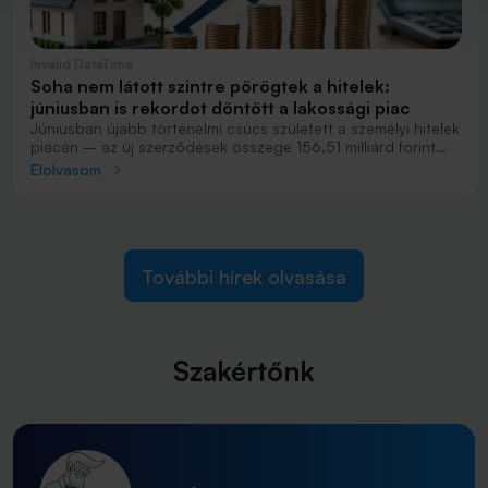
Invalid DateTime
Soha nem látott szintre pörögtek a hitelek:
júniusban is rekordot döntött a lakossági piac
Júniusban újabb történelmi csúcs született a személyi hitelek
piacán – az új szerződések összege 156,51 milliárd forint
volt, ami még a korábbi csúcstartó májusi eredményt is 19%-
Elolvasom
kal múlta felül. Emellett a lakáshitelek kihelyezése is
történelmi csúcsot produkált, elvégre a konstrukció új
szerződéseinek összege 282,06 milliárd forint volt
júniusban. A lakáshitelpiac így az év első felében
megközelítette az 1 577 milliárd forintos kihelyezést, elérve a
További hírek olvasása
teljes tavalyi év eredményének a 80%-át.
Szakértőnk