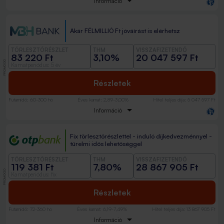
Információ
Akár FÉLMILLIÓ Ft jóváírást is elérhetsz
TÖRLESZTŐRÉSZLET
THM
VISSZAFIZETENDŐ
83 220 Ft
3,10%
20 047 597 Ft
PROMÓCIÓ
Kamatperiódus: 5 év
Részletek
Futamidő
:
60-300 hó
Éves kamat
:
2,89-3,00%
Hitel teljes díja
:
5 047 597 Ft
Információ
Fix törlesztőrészlettel - induló díjkedvezménnyel -
türelmi idős lehetőséggel
TÖRLESZTŐRÉSZLET
THM
VISSZAFIZETENDŐ
119 381 Ft
7,80%
28 867 905 Ft
PROMÓCIÓ
Kamatperiódus: fix
Részletek
Futamidő
:
72-360 hó
Éves kamat
:
6,19-7,49%
Hitel teljes díja
:
13 867 905 Ft
Információ