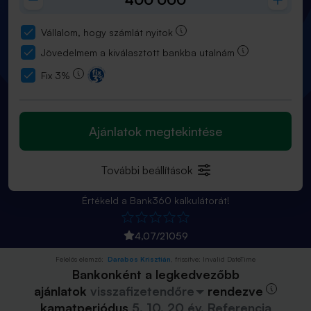
Vállalom, hogy számlát nyitok
Jövedelmem a kiválasztott bankba utalnám
Fix 3%
Ajánlatok megtekintése
További beállítások
Értékeld a Bank360 kalkulátorát!
4,07
/
21059
Felelős elemző:
Darabos Krisztián
, frissítve:
Invalid DateTime
Bankonként a legkedvezőbb
ajánlatok
visszafizetendőre
rendezve
kamatperiódus
5, 10, 20 év, Referencia