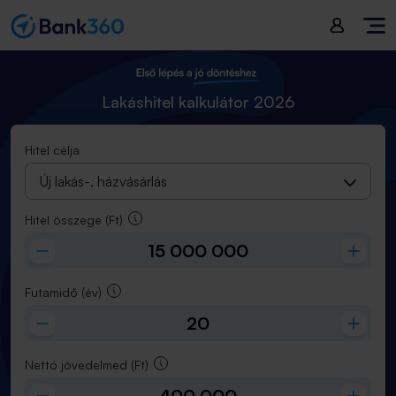
Hitel összege
(
Ft
):
15 000 000
Futamidő
(
év
):
20
Lakáshitel kalkulátor 2026
Hitel célja
Új lakás-, házvásárlás
Hitel összege
(Ft)
Futamidő
(év)
Nettó jövedelmed
(Ft)