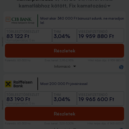
kamatlábhoz kötött, Fix kamatozású
Most akár 340 000 Ft bónuszt adunk, ne maradjon
le!
TÖRLESZTŐRÉSZLET
THM
VISSZAFIZETENDŐ
83 122 Ft
3,04%
19 959 880 Ft
PROMÓCIÓ
Kamatperiódus: 5 év
Részletek
Futamidő
:
60-300 hó
Éves kamat
:
2,95-2,95%
Hitel teljes díja
:
4 959 880 Ft
Információ
Most 200 000 Ft jóváírással
TÖRLESZTŐRÉSZLET
THM
VISSZAFIZETENDŐ
83 190 Ft
3,04%
19 965 600 Ft
PROMÓCIÓ
Kamatperiódus: 5 év
Részletek
Futamidő
:
60-300 hó
Éves kamat
:
3,00-3,00%
Hitel teljes díja
:
4 965 600 Ft