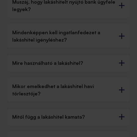
Muszáj, hogy lakáshitelt nyújtó bank ügyfele
legyek?
Mindenképpen kell ingatlanfedezet a
lakáshitel igényléshez?
Mire használható a lakáshitel?
Mikor emelkedhet a lakáshitel havi
törlesztője?
Mitől függ a lakáshitel kamata?