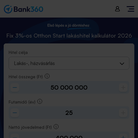
Hitel összege
(
Ft
):
50 000 000
Futamidő
(
év
):
25
Fix 3%-os Otthon Start lakáshitel kalkulátor 2026
Hitel célja
Lakás-, házvásárlás
Hitel összege
(Ft)
Futamidő
(év)
Nettó jövedelmed
(Ft)