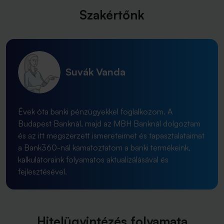
Szakértőnk
Suvák Vanda
Évek óta banki pénzügyekkel foglalkozom. A
Budapest Banknál, majd az MBH Banknál dolgoztam
és az itt megszerzett ismereteimet és tapasztalataimat
a Bank360-nál kamatoztatom a banki termékeink,
kalkulátoraink folyamatos aktualizálásával és
fejlesztésével.
Hitelügyintézés folyamata