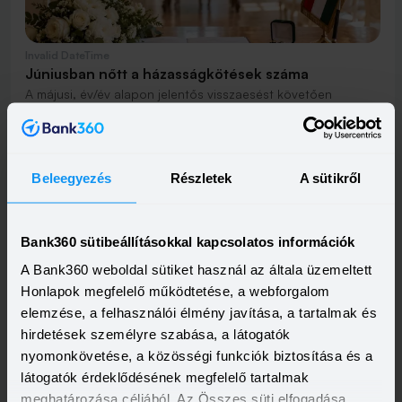
Invalid DateTime
Júniusban nőtt a házasságkötések száma
A májusi, év/év alapon jelentős visszaesést követően
júniusban emelkedett a magyarországi házasságkötések
száma – a szóban forgó időszakban 4 942 pár kötött
Elolvasom
házasságot, ami 8,9%-kal több, mint egy évvel korábban.
Igaz, ez az érték elmaradt a májusitól, hiszen akkor 5 274
házasság köttetett.
Beleegyezés
Részletek
A sütikről
Bank360 sütibeállításokkal kapcsolatos információk
A Bank360 weboldal sütiket használ az általa üzemeltett
Honlapok megfelelő működtetése, a webforgalom
Invalid DateTime
elemzése, a felhasználói élmény javítása, a tartalmak és
Soha nem látott szintre pörögtek a hitelek:
hirdetések személyre szabása, a látogatók
júniusban is rekordot döntött a lakossági piac
nyomonkövetése, a közösségi funkciók biztosítása és a
Júniusban újabb történelmi csúcs született a személyi hitelek
látogatók érdeklődésének megfelelő tartalmak
piacán – az új szerződések összege 156,51 milliárd forint
volt, ami még a korábbi csúcstartó májusi eredményt is 19%-
Elolvasom
meghatározása céljából. Az Összes süti elfogadása