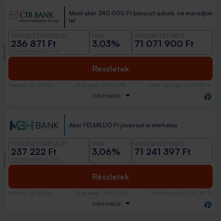
Most akár 340 000 Ft bónuszt adunk, ne maradjon
le!
TÖRLESZTŐRÉSZLET
THM
VISSZAFIZETENDŐ
236 871 Ft
3,03%
71 071 900 Ft
PROMÓCIÓ
Kamatperiódus: 5 év
Részletek
Futamidő
:
60-300 hó
Éves kamat
:
2,95-2,95%
Hitel teljes díja
:
21 071 900 Ft
Információ
Akár FÉLMILLIÓ Ft jóváírást is elérhetsz
TÖRLESZTŐRÉSZLET
THM
VISSZAFIZETENDŐ
237 222 Ft
3,06%
71 241 397 Ft
PROMÓCIÓ
Kamatperiódus: 5 év
Részletek
Futamidő
:
60-300 hó
Éves kamat
:
2,89-3,00%
Hitel teljes díja
:
21 241 397 Ft
Információ