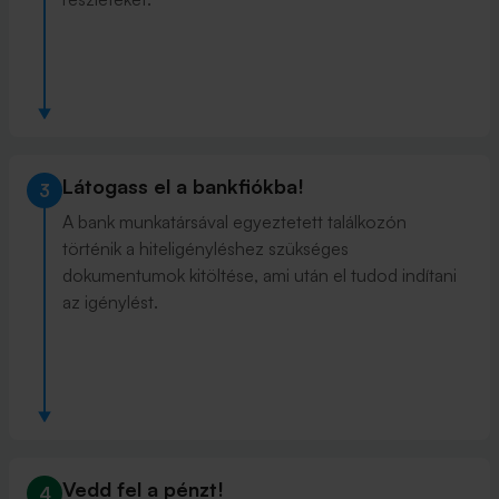
Látogass el a bankfiókba!
3
A bank munkatársával egyeztetett találkozón
történik a hiteligényléshez szükséges
dokumentumok kitöltése, ami után el tudod indítani
az igénylést.
Vedd fel a pénzt!
4