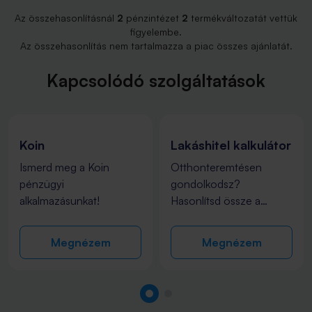
Az összehasonlításnál
2
pénzintézet
2
termékváltozatát vettük
figyelembe.
Az összehasonlítás nem tartalmazza a piac összes ajánlatát.
Kapcsolódó szolgáltatások
Koin
Lakáshitel kalkulátor
Ismerd meg a Koin
Otthonteremtésen
pénzügyi
gondolkodsz?
alkalmazásunkat!
Hasonlítsd össze a
bankok lakáshitel
ajánlatait és találd meg a
Megnézem
Megnézem
Számodra
legmegfelelőbbet!