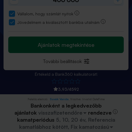
Vállalom, hogy számlát nyitok
Jövedelmem a kiválasztott bankba utalnám
Ajánlatok megtekintése
További beállítások
Értékeld a Bank360 kalkulátorát!
3,93
/
4592
Felelős elemző:
Suvák Vanda
, frissítve:
Invalid DateTime
Bankonként a legkedvezőbb
ajánlatok
visszafizetendőre
rendezve
kamatperiódus
5, 10, 20 év, Referencia
kamatlábhoz kötött, Fix kamatozású