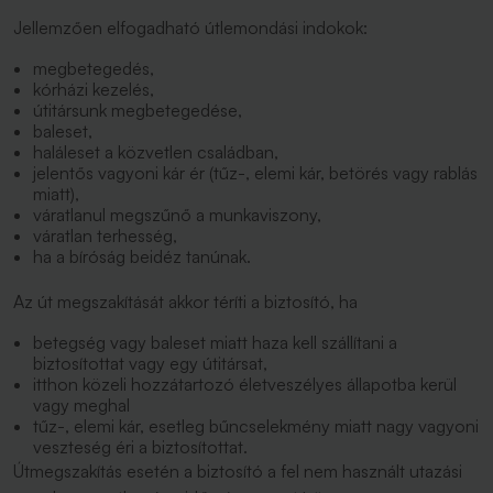
Jellemzően elfogadható útlemondási indokok:
megbetegedés,
kórházi kezelés,
útitársunk megbetegedése,
baleset,
haláleset a közvetlen családban,
jelentős vagyoni kár ér (tűz-, elemi kár, betörés vagy rablás
miatt),
váratlanul megszűnő a munkaviszony,
váratlan terhesség,
ha a bíróság beidéz tanúnak.
Az út megszakítását akkor téríti a biztosító, ha
betegség vagy baleset miatt haza kell szállítani a
biztosítottat vagy egy útitársat,
itthon közeli hozzátartozó életveszélyes állapotba kerül
vagy meghal
tűz-, elemi kár, esetleg bűncselekmény miatt nagy vagyoni
veszteség éri a biztosítottat.
Útmegszakítás esetén a biztosító a fel nem használt utazási