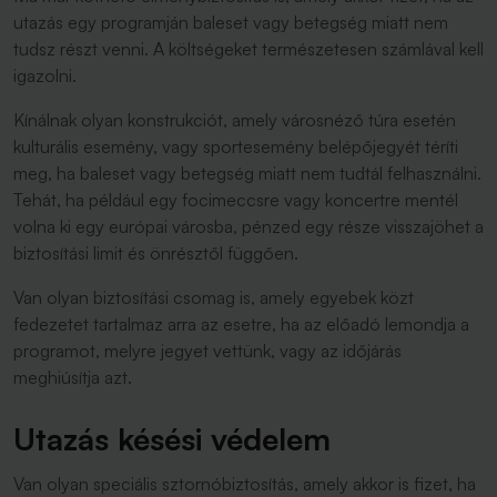
utazás egy programján baleset vagy betegség miatt nem
tudsz részt venni. A költségeket természetesen számlával kell
igazolni.
Kínálnak olyan konstrukciót, amely városnéző túra esetén
kulturális esemény, vagy sportesemény belépőjegyét téríti
meg, ha baleset vagy betegség miatt nem tudtál felhasználni.
Tehát, ha például egy focimeccsre vagy koncertre mentél
volna ki egy európai városba, pénzed egy része visszajöhet a
biztosítási limit és önrésztől függően.
Van olyan biztosítási csomag is, amely egyebek közt
fedezetet tartalmaz arra az esetre, ha az előadó lemondja a
programot, melyre jegyet vettünk, vagy az időjárás
meghiúsítja azt.
Utazás késési védelem
Van olyan speciális sztornóbiztosítás, amely akkor is fizet, ha