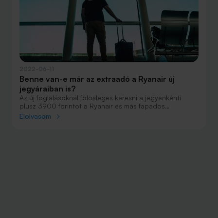
2022-06-11
Benne van-e már az extraadó a Ryanair új
jegyáraiban is?
Az új foglalásoknál fölösleges keresni a jegyenkénti
plusz 3900 forintot a Ryanair és más fapados
légitársaságok áraiban, de ez nem azt jelenti, hogy az új
Elolvasom
magyar adót ne építenék be az utazás költségébe.