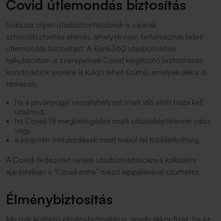
Covid útlemondás biztosítás
Sokszor olyan utasbiztosításoknak is vannak
sztornóbiztosítás elemei, amelyek nem tartalmaznak teljes
útlemondás biztosítást. A Bank360 utasbiztosítási
kalkulátorban is szerepelnek Covid kiegészítő biztosításos
konstrukciók (ezekre is külön lehet szűrni), amelyek akkor is
térítenek:
ha a járványügyi veszélyhelyzet miatt idő előtt haza kell
utaznod,
ha Covid-19 megbetegedés miatt utazásképtelenné válsz,
vagy
a karantén intézkedések miatt merül fel többletköltség.
A Covid-fedezetet nyújtó utasbiztosításokra a kalkulátor
ajánlataiban a “Covid extra” mező kipipálásával szűrhetsz.
Élménybiztosítás
Ma már köthető élménybiztosítás is, amely akkor fizet, ha az