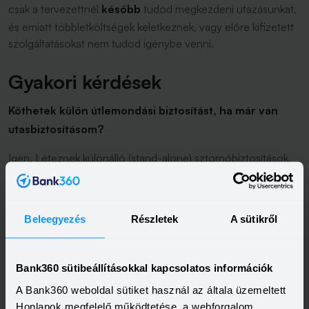
csak a tervezettnél
később
tudod megkezdeni utazásunkat,
és emiatt többletköltségek keletkeznek, vagy előre kifizetett
szolgáltatásokat nem tudod igénybe venni.
Gyakori kérdések
Köthetek külön útlemondási biztosítást, ha már van
utasbiztosításom?
Igen. Léteznek különálló (stand-alone) sztornóbiztosítások.
Honnan tudom, hogy Covidra is térít-e az útlemondási
biztosítás?
Beleegyezés
Részletek
A sütikről
A Bank360 utasbiztosítás kalkulátora az ajánlatok mellett
jelzi, hogy az utasbiztosítás tartalmaz-e Covid-fedezetet.
Bank360 sütibeállításokkal kapcsolatos információk
Nem érvényes az úti okmányom. Térít a
A Bank360 weboldal sütiket használ az általa üzemeltett
sztornóbiztosítás?
Honlapok megfelelő működtetése, a webforgalom