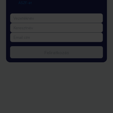
ÁSZF-ét
Feliratkozás