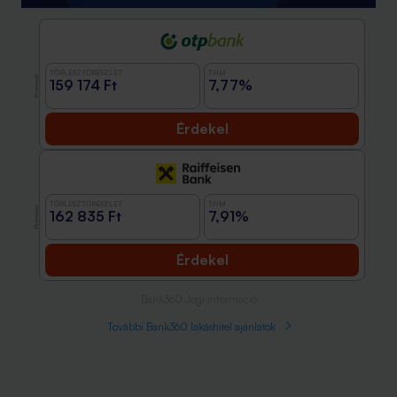
TÖRLESZTŐRÉSZLET
THM
Promóció
159 174 Ft
7,77%
Érdekel
TÖRLESZTŐRÉSZLET
THM
Promóció
162 835 Ft
7,91%
Érdekel
Bank360 Jogi információ
További Bank360 lakáshitel ajánlatok