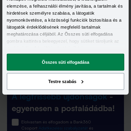
elemzése, a felhasználói élmény javítása, a tartalmak és
Nem. Csak eltulajdonított úti okmányok esetén térítenek
hirdetések személyre szabása, a látogatók
bizonyos útlemondási biztosítások.
nyomonkövetése, a közösségi funkciók biztosítása és a
Ki számít közeli hozzátartozónak az útlemondási
látogatók érdeklődésének megfelelő tartalmak
biztosításnál?
meghatározása céljából. Az Összes süti elfogadása
gombra kattintva beleegyezel, hogy sütiket tároljunk az
Általában az egyenesági rokonok, testvérek és házastársak.
eszközödön. A beállításokat később is
megváltoztathatod.
Promóció
Összes süti elfogadása
Testre szabás
A legfrissebb újdonságok
-
egyenesen a postaládádba!
Elolvastam és elfogadom a Bank360
Csoport
Adatkezelési szabályzatát
és