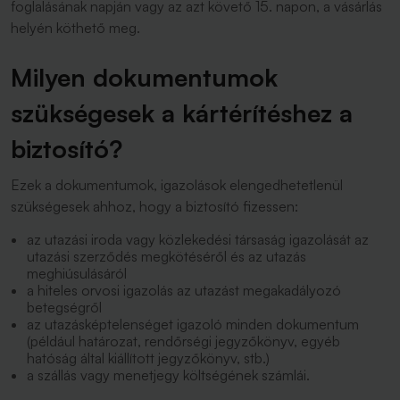
foglalásának napján vagy az azt követő 15. napon, a vásárlás
helyén köthető meg.
Milyen dokumentumok
szükségesek a kártérítéshez a
biztosító?
Ezek a dokumentumok, igazolások elengedhetetlenül
szükségesek ahhoz, hogy a biztosító fizessen:
az utazási iroda vagy közlekedési társaság igazolását az
utazási szerződés megkötéséről és az utazás
meghiúsulásáról
a hiteles orvosi igazolás az utazást megakadályozó
betegségről
az utazásképtelenséget igazoló minden dokumentum
(például határozat, rendőrségi jegyzőkönyv, egyéb
hatóság által kiállított jegyzőkönyv, stb.)
a szállás vagy menetjegy költségének számlái.