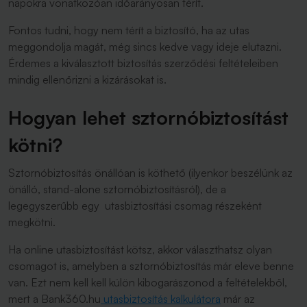
napokra vonatkozóan időarányosan térít.
Fontos tudni, hogy nem térít a biztosító, ha az utas
meggondolja magát, még sincs kedve vagy ideje elutazni.
Érdemes a kiválasztott biztosítás szerződési feltételeiben
mindig ellenőrizni a kizárásokat is.
Hogyan lehet sztornóbiztosítást
kötni?
Sztornóbiztosítás önállóan is köthető (ilyenkor beszélünk az
önálló, stand-alone sztornóbiztosításról), de a
legegyszerűbb egy utasbiztosítási csomag részeként
megkötni.
Ha online utasbiztosítást kötsz, akkor választhatsz olyan
csomagot is, amelyben a sztornóbiztosítás már eleve benne
van. Ezt nem kell kell külön kibogarászonod a feltételekből,
mert a Bank360.hu
utasbiztosítás kalkulátora
már az