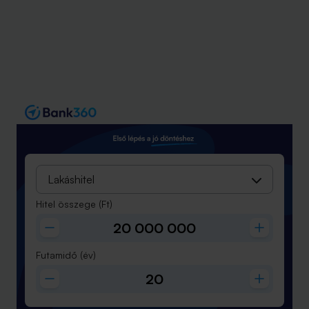
Lakáshitel
Hitel összege
(Ft)
Futamidő
(év)