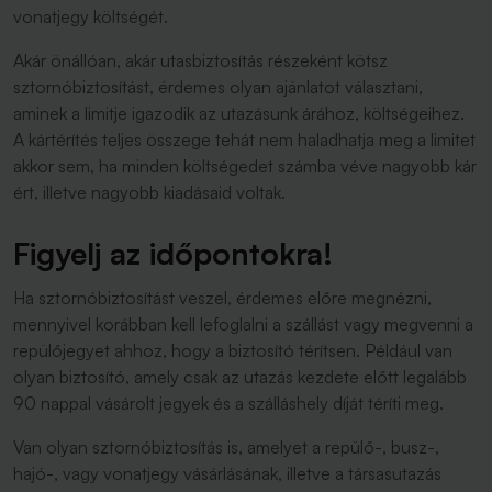
vonatjegy költségét.
Akár önállóan, akár utasbiztosítás részeként kötsz
sztornóbiztosítást, érdemes olyan ajánlatot választani,
aminek a limitje igazodik az utazásunk árához, költségeihez.
A kártérítés teljes összege tehát nem haladhatja meg a limitet
akkor sem, ha minden költségedet számba véve nagyobb kár
ért, illetve nagyobb kiadásaid voltak.
Figyelj az időpontokra!
Ha sztornóbiztosítást veszel, érdemes előre megnézni,
mennyivel korábban kell lefoglalni a szállást vagy megvenni a
repülőjegyet ahhoz, hogy a biztosító térítsen. Például van
olyan biztosító, amely csak az utazás kezdete előtt legalább
90 nappal vásárolt jegyek és a szálláshely díját téríti meg.
Van olyan sztornóbiztosítás is, amelyet a repülő-, busz-,
hajó-, vagy vonatjegy vásárlásának, illetve a társasutazás