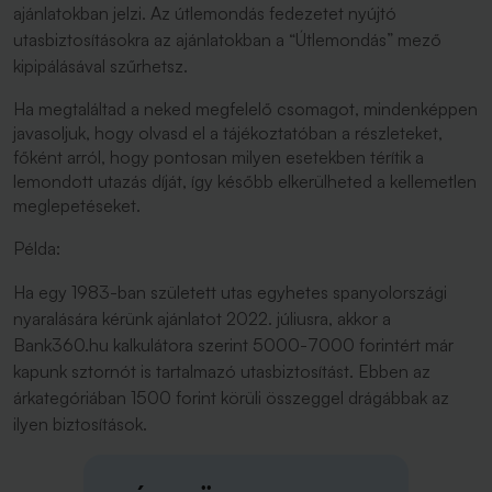
ajánlatokban jelzi. Az útlemondás fedezetet nyújtó
utasbiztosításokra az ajánlatokban a “Útlemondás” mező
kipipálásával szűrhetsz.
Ha megtaláltad a neked megfelelő csomagot, mindenképpen
javasoljuk, hogy olvasd el a tájékoztatóban a részleteket,
főként arról, hogy pontosan milyen esetekben térítik a
lemondott utazás díját, így később elkerülheted a kellemetlen
meglepetéseket.
Példa:
Ha egy 1983-ban született utas egyhetes spanyolországi
nyaralására kérünk ajánlatot 2022. júliusra, akkor a
Bank360.hu kalkulátora szerint 5000-7000 forintért már
kapunk sztornót is tartalmazó utasbiztosítást. Ebben az
árkategóriában 1500 forint körüli összeggel drágábbak az
ilyen biztosítások.