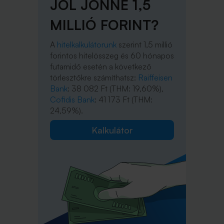
JÓL JÖNNE 1,5
MILLIÓ FORINT?
A
hitelkalkulátorunk
szerint 1,5 millió
forintos hitelösszeg és 60 hónapos
futamidő esetén a következő
törlesztőkre számíthatsz:
Raiffeisen
Bank
: 38 082 Ft (THM: 19,60%),
Cofidis Bank
: 41 173 Ft (THM:
24,59%).
Kalkulátor