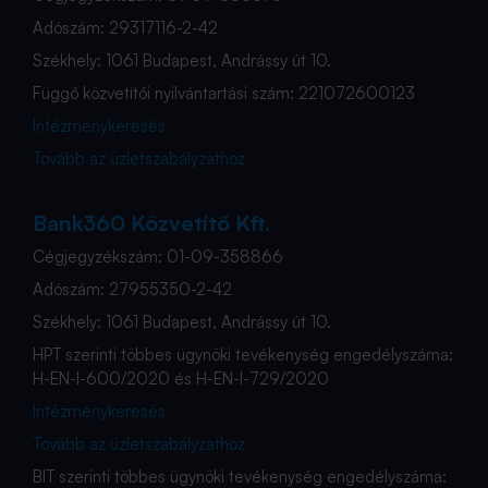
Adószám: 29317116-2-42
Székhely: 1061 Budapest, Andrássy út 10.
Függő közvetítői nyilvántartási szám: 221072600123
Intézménykeresés
Tovább az üzletszabályzathoz
Bank360 Közvetítő Kft.
Cégjegyzékszám: 01-09-358866
Adószám: 27955350-2-42
Székhely: 1061 Budapest, Andrássy út 10.
HPT szerinti többes ügynöki tevékenység engedélyszáma:
H-EN-I-600/2020 és H-EN-I-729/2020
Intézménykeresés
Tovább az üzletszabályzathoz
BIT szerinti többes ügynöki tevékenység engedélyszáma: