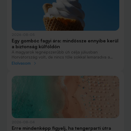
2026-08-05
Egy gombóc fagyi ára: mindössze ennyibe kerül
a biztonság külföldön
A magyarok legnépszerűbb úti célja júliusban
Horvátország volt, de nincs tőle sokkal lemaradva a
júniust megnyerő Olaszország sem. A tengerparti
Elolvasom
nyaralások fölénye elsöprő volt az adatok alapján,
autóval pedig majdnem annyian vágtak neki a
nyaralásnak, mint repülővel.
2026-08-04
Erre mindenképp figyelj, ha tengerparti útra