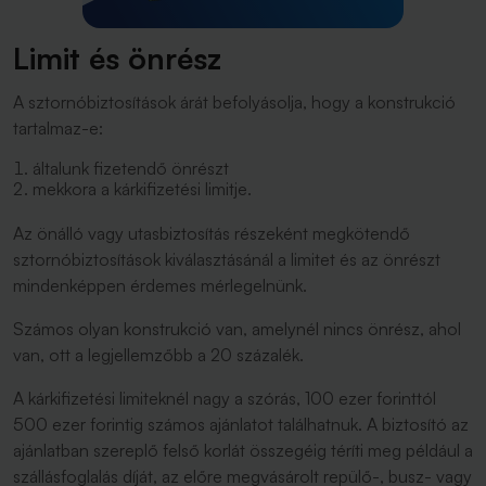
Limit és önrész
A sztornóbiztosítások árát befolyásolja, hogy a konstrukció
tartalmaz-e:
általunk fizetendő önrészt
mekkora a kárkifizetési limitje.
Az önálló vagy utasbiztosítás részeként megkötendő
sztornóbiztosítások kiválasztásánál a limitet és az önrészt
mindenképpen érdemes mérlegelnünk.
Számos olyan konstrukció van, amelynél nincs önrész, ahol
van, ott a legjellemzőbb a 20 százalék.
A kárkifizetési limiteknél nagy a szórás, 100 ezer forinttól
500 ezer forintig számos ajánlatot találhatnuk. A biztosító az
ajánlatban szereplő felső korlát összegéig téríti meg például a
szállásfoglalás díját, az előre megvásárolt repülő-, busz- vagy