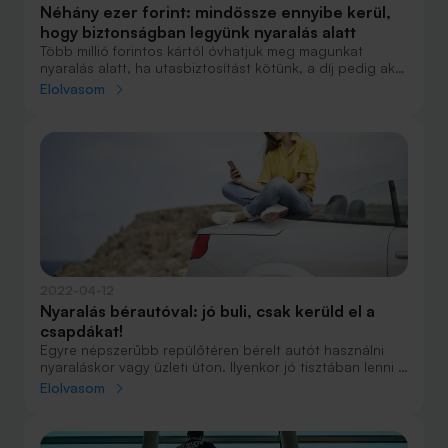
Néhány ezer forint: mindössze ennyibe kerül,
hogy biztonságban legyünk nyaralás alatt
Több millió forintos kártól óvhatjuk meg magunkat
nyaralás alatt, ha utasbiztosítást kötünk, a díj pedig akár
néhány ezer forintból is kijöhet. Ez egy átlagos nyaralás
Elolvasom
árának csak a töredéke, így nem érdemes pont ezen a
tételen spórolni. Néhány kattintással azt is
ellenőrizhetjük, hol a legolcsóbb ez a szolgáltatás, és
meg is köthetjük a kiválasztott biztosítást, anélkül, hogy
kimozdulnánk otthonról.
2022-04-12
Nyaralás bérautóval: jó buli, csak kerüld el a
csapdákat!
Egyre népszerűbb repülőtéren bérelt autót használni
nyaraláskor vagy üzleti úton. Ilyenkor jó tisztában lenni a
járműhöz kötött és köthető biztosításokkal, és betartani
Elolvasom
néhány szabályt, mert az olcsó bérlet a végén könnyen
nagyon drágává válhat.