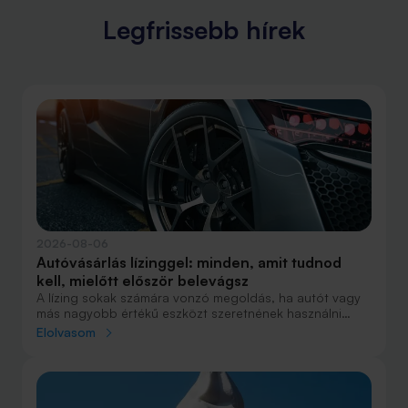
Legfrissebb hírek
2026-08-06
Autóvásárlás lízinggel: minden, amit tudnod
kell, mielőtt először belevágsz
A lízing sokak számára vonzó megoldás, ha autót vagy
más nagyobb értékű eszközt szeretnének használni
anélkül, hogy azt egy összegben ki kellene fizetniük.
Elolvasom
Elsőre azonban könnyű elveszni a részletekben: önerő,
maradványérték, THM, GAP – csak néhány azok közül a
fogalmak közül, amelyekkel biztosan találkozol.