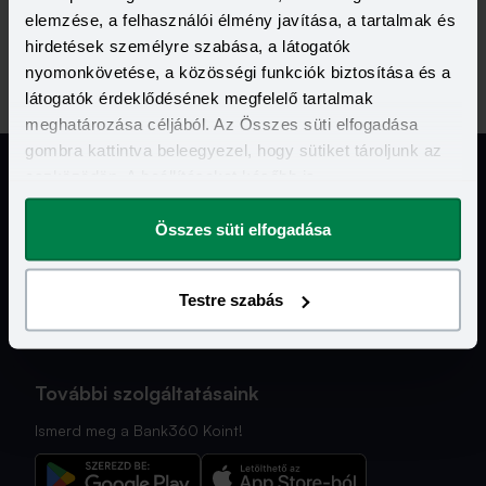
elemzése, a felhasználói élmény javítása, a tartalmak és
hirdetések személyre szabása, a látogatók
nyomonkövetése, a közösségi funkciók biztosítása és a
látogatók érdeklődésének megfelelő tartalmak
meghatározása céljából. Az Összes süti elfogadása
gombra kattintva beleegyezel, hogy sütiket tároljunk az
eszközödön. A beállításokat később is
megváltoztathatod.
Jogi Dokumentumok
Összes süti elfogadása
Kapcsolat
Testre szabás
Hasznos Linkek
További szolgáltatásaink
Ismerd meg a Bank360 Koint!