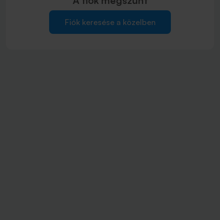
A fiók
megszűnt
Fiók keresése a közelben