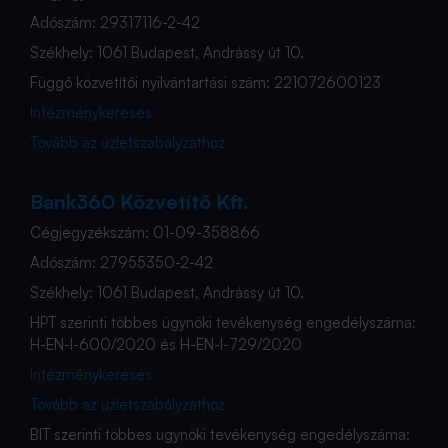
Adószám: 29317116-2-42
Székhely: 1061 Budapest, Andrássy út 10.
Függő közvetítői nyilvántartási szám: 221072600123
Intézménykeresés
Tovább az üzletszabályzathoz
Bank360 Közvetítő Kft.
Cégjegyzékszám: 01-09-358866
Adószám: 27955350-2-42
Székhely: 1061 Budapest, Andrássy út 10.
HPT szerinti többes ügynöki tevékenység engedélyszáma:
H-EN-I-600/2020 és H-EN-I-729/2020
Intézménykeresés
Tovább az üzletszabályzathoz
BIT szerinti többes ügynöki tevékenység engedélyszáma: