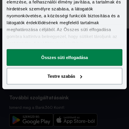
elemzése, a felhasználói élmény javítása, a tartalmak és
hirdetések személyre szabása, a látogatók
nyomonkövetése, a közösségi funkciók biztosítása és a
látogatók érdeklődésének megfelelő tartalmak
meghatározása céljából. Az Összes süti elfogadása
gombra kattintva beleegyezel, hogy sütiket tároljunk az
eszközödön. A beállításokat később is
megváltoztathatod.
Jogi Dokumentumok
Összes süti elfogadása
Kapcsolat
Testre szabás
Hasznos Linkek
További szolgáltatásaink
Ismerd meg a Bank360 Koint!