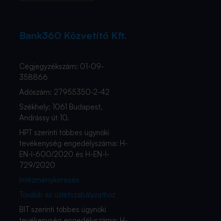
Bank360 Közvetítő Kft.
Cégjegyzékszám: 01-09-
358866
Adószám: 27955350-2-42
Székhely: 1061 Budapest,
Andrássy út 10.
HPT szerinti többes ügynöki
tevékenység engedélyszáma: H-
EN-I-600/2020 és H-EN-I-
729/2020
Intézménykeresés
Tovább az üzletszabályzathoz
BIT szerinti többes ügynöki
tevékenység engedélyszáma: H-