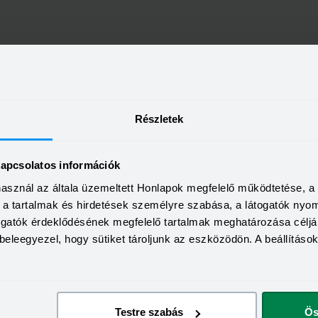
Részletek
kapcsolatos információk
használ az általa üzemeltett Honlapok megfelelő működtetése, 
a, a tartalmak és hirdetések személyre szabása, a látogatók ny
togatók érdeklődésének megfelelő tartalmak meghatározása céljá
beleegyezel, hogy sütiket tároljunk az eszközödön. A beállításo
Testre szabás
Ös