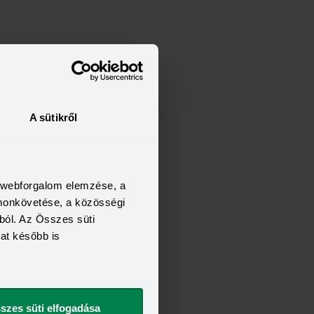
A sütikről
a webforgalom elemzése, a
omonkövetése, a közösségi
ból. Az Összes süti
kat később is
szes süti elfogadása