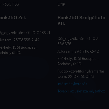
ank360 RSS
GYIK
ank360 Zrt.
Bank360 Szolgáltató
Kft.
égjegyzékszám: 01-10-048921
Cégjegyzékszám: 01-09-
dószám: 25716355-2-42
386875
ékhely: 1061 Budapest,
Adószám: 29317116-2-42
drássy út 10.
Székhely: 1061 Budapest,
Andrássy út 10.
Függő közvetítői nyilvántartási
szám: 221072600123
Intézménykeresés
Tovább az üzletszabályzathoz