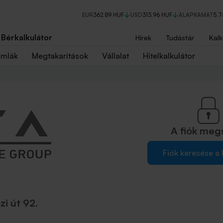
EUR
362,89 HUF
USD
313,96 HUF
ALAPKAMAT
5,
Bérkalkulátor
Hírek
Tudástár
Kalk
ámlák
Megtakarítások
Vállalat
Hitelkalkulátor
A fiók
meg
Fiók keresése a
i út 92.