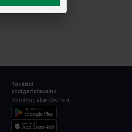
További
szolgáltatásaink
Ismerd meg a Bank360 Koint!