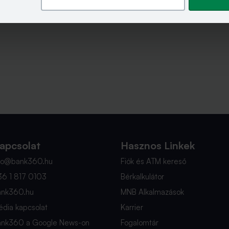
apcsolat
Hasznos Linkek
nfo@bank360.hu
Fiók és ATM kereső
36 1 817 0103
Bérkalkulátor
ank360.hu
MNB Alkalmazások
dia kapcsolat
Karrier
ank360 a Google News-on
Fogalomtár