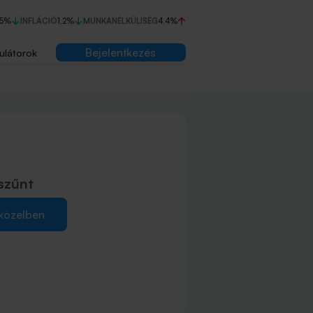
75%
INFLÁCIÓ
1,2%
MUNKANÉLKÜLISÉG
4,4%
Bejelentkezés
ulátorok
szűnt
 közelben