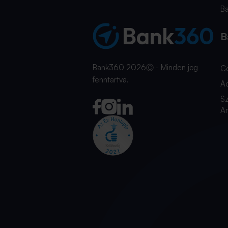
B
B
Bank360 2026Ⓒ - Minden jog
C
fenntartva.
A
Sz
An