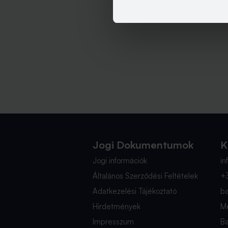
Jogi Dokumentumok
K
Jogi információk
i
Általános Szerződési Feltételek
+
Adatkezelési Tájékoztató
b
Hirdetmények
Mé
Impresszum
B