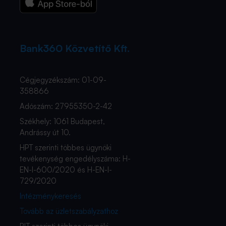
Bank360 Közvetítő Kft.
Cégjegyzékszám: 01-09-
358866
Adószám: 27955350-2-42
Székhely: 1061 Budapest,
Andrássy út 10.
HPT szerinti többes ügynöki
tevékenység engedélyszáma: H-
EN-I-600/2020 és H-EN-I-
729/2020
Intézménykeresés
Tovább az üzletszabályzathoz