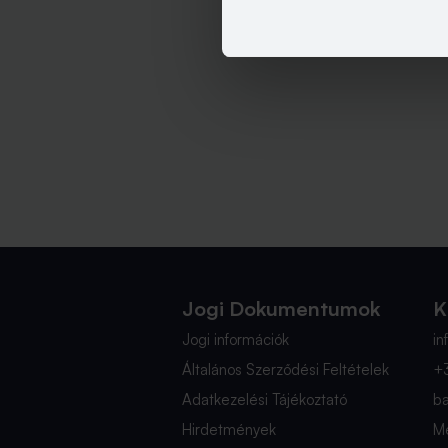
Jogi Dokumentumok
K
Jogi információk
i
Általános Szerződési Feltételek
+
Adatkezelési Tájékoztató
b
Hirdetmények
Mé