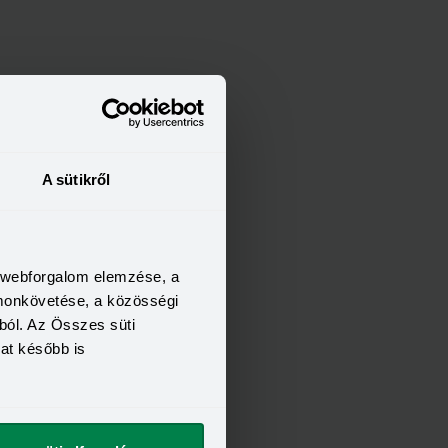
A sütikről
a webforgalom elemzése, a
omonkövetése, a közösségi
ból. Az Összes süti
kat később is