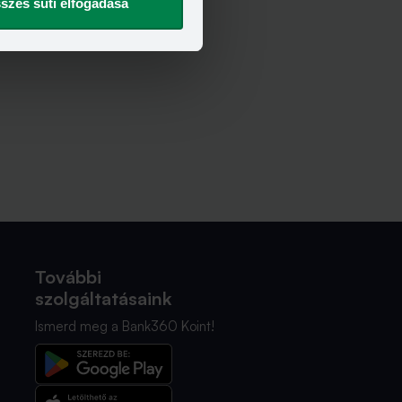
szes süti elfogadása
További
szolgáltatásaink
Ismerd meg a Bank360 Koint!