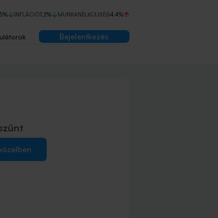
75%
INFLÁCIÓ
1,2%
MUNKANÉLKÜLISÉG
4,4%
Bejelentkezés
ulátorok
szűnt
 közelben