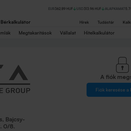
EUR
362,89 HUF
USD
313,96 HUF
ALAPKAMAT
5,
Bérkalkulátor
Hírek
Tudástár
Kalk
ámlák
Megtakarítások
Vállalat
Hitelkalkulátor
A fiók
meg
Fiók keresése a
, Bajcsy-
. 0/8.