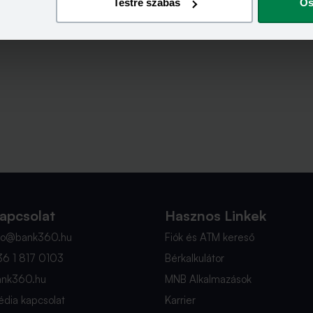
Testre szabás
Ös
apcsolat
Hasznos Linkek
nfo@bank360.hu
Fiók és ATM kereső
36 1 817 0103
Bérkalkulátor
ank360.hu
MNB Alkalmazások
dia kapcsolat
Karrier