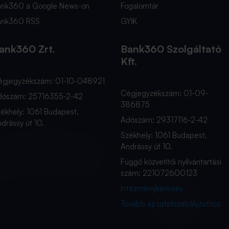
ank360 a Google News-on
Fogalomtár
ank360 RSS
GYIK
ank360 Zrt.
Bank360 Szolgáltató
Kft.
égjegyzékszám: 01-10-048921
Cégjegyzékszám: 01-09-
dószám: 25716355-2-42
386875
ékhely: 1061 Budapest,
Adószám: 29317116-2-42
drássy út 10.
Székhely: 1061 Budapest,
Andrássy út 10.
Függő közvetítői nyilvántartási
szám: 221072600123
Intézménykeresés
Tovább az üzletszabályzathoz