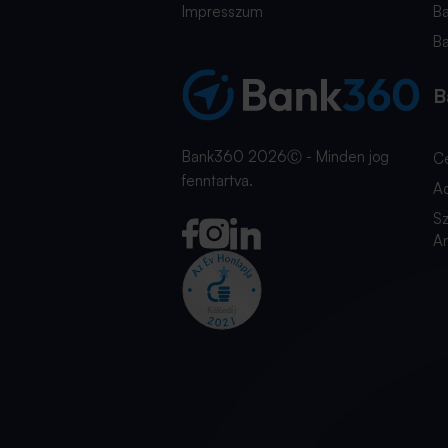
Impresszum
B
B
B
Bank360 2026Ⓒ - Minden jog
C
fenntartva.
A
Sz
An