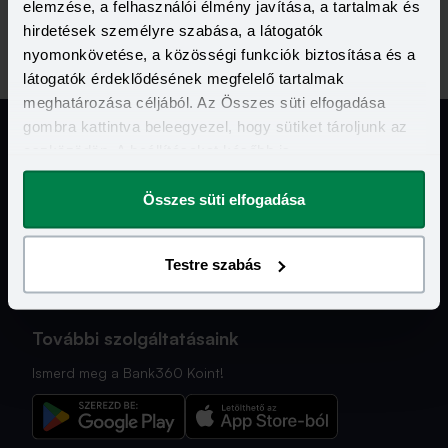
elemzése, a felhasználói élmény javítása, a tartalmak és
hirdetések személyre szabása, a látogatók
nyomonkövetése, a közösségi funkciók biztosítása és a
látogatók érdeklődésének megfelelő tartalmak
meghatározása céljából. Az Összes süti elfogadása
gombra kattintva beleegyezel, hogy sütiket tároljunk az
eszközödön. A beállításokat később is
megváltoztathatod.
Jogi Dokumentumok
Összes süti elfogadása
Kapcsolat
Testre szabás
Hasznos Linkek
További szolgáltatásaink
Ismerd meg a Bank360 Koint!