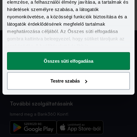
elemzése, a felhasználói élmény javítása, a tartalmak és
hirdetések személyre szabása, a látogatók
nyomonkövetése, a közösségi funkciók biztosítása és a
látogatók érdeklődésének megfelelő tartalmak
meghatározása céljából. Az Összes süti elfogadása
gombra kattintva beleegyezel, hogy sütiket tároljunk az
eszközödön. A beállításokat később is
megváltoztathatod.
Jogi Dokumentumok
Összes süti elfogadása
Kapcsolat
Testre szabás
Hasznos Linkek
További szolgáltatásaink
Ismerd meg a Bank360 Koint!