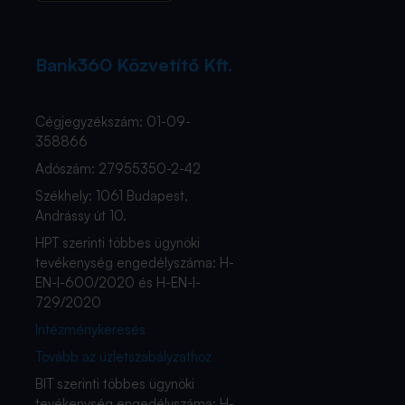
Bank360 Közvetítő Kft.
Cégjegyzékszám: 01-09-
358866
Adószám: 27955350-2-42
Székhely: 1061 Budapest,
Andrássy út 10.
HPT szerinti többes ügynöki
tevékenység engedélyszáma: H-
EN-I-600/2020 és H-EN-I-
729/2020
Intézménykeresés
Tovább az üzletszabályzathoz
BIT szerinti többes ügynöki
tevékenység engedélyszáma: H-