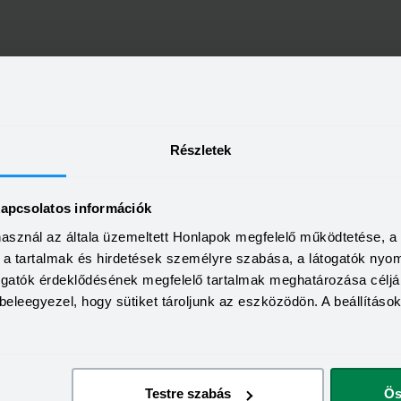
Részletek
kapcsolatos információk
használ az általa üzemeltett Honlapok megfelelő működtetése, 
a, a tartalmak és hirdetések személyre szabása, a látogatók ny
togatók érdeklődésének megfelelő tartalmak meghatározása céljá
beleegyezel, hogy sütiket tároljunk az eszközödön. A beállításo
Testre szabás
Ös