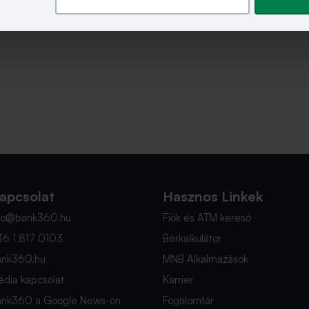
apcsolat
Hasznos Linkek
nfo@bank360.hu
Fiók és ATM kereső
36 1 817 0103
Bérkalkulátor
ank360.hu
MNB Alkalmazások
dia kapcsolat
Karrier
ank360 a Google News-on
Fogalomtár