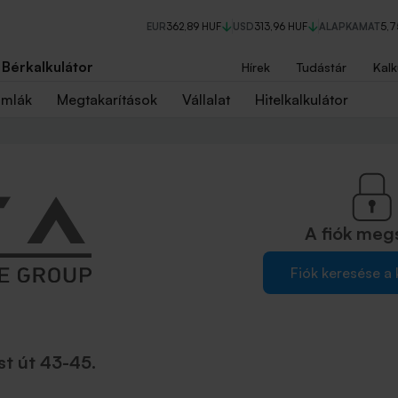
EUR
362,89 HUF
USD
313,96 HUF
ALAPKAMAT
5,
Bérkalkulátor
Hírek
Tudástár
Kalk
ámlák
Megtakarítások
Vállalat
Hitelkalkulátor
A fiók
meg
Fiók keresése a
t út 43-45.