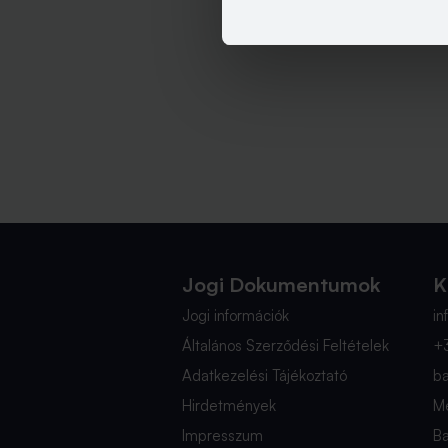
Jogi Dokumentumok
K
Jogi információk
i
Általános Szerződési Feltételek
+
Adatkezelési Tájékoztató
b
Hirdetmények
Mé
Impresszum
B