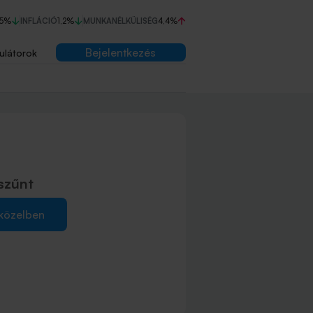
75%
INFLÁCIÓ
1,2%
MUNKANÉLKÜLISÉG
4,4%
Bejelentkezés
ulátorok
szűnt
 közelben