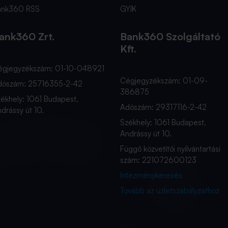
ank360 RSS
GYIK
ank360 Zrt.
Bank360 Szolgáltató
Kft.
égjegyzékszám: 01-10-048921
Cégjegyzékszám: 01-09-
dószám: 25716355-2-42
386875
ékhely: 1061 Budapest,
Adószám: 29317116-2-42
drássy út 10.
Székhely: 1061 Budapest,
Andrássy út 10.
Függő közvetítői nyilvántartási
szám: 221072600123
Intézménykeresés
Tovább az üzletszabályzathoz