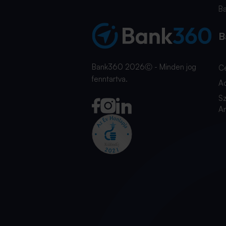
B
B
Bank360 2026Ⓒ - Minden jog
C
fenntartva.
A
Sz
An