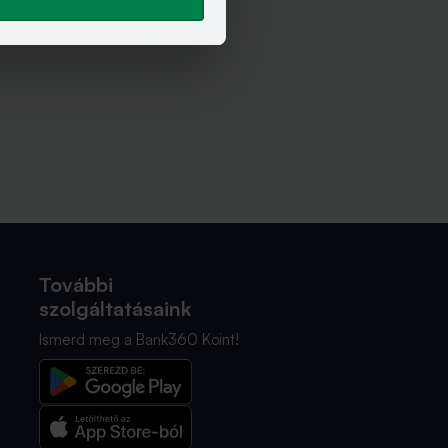
További
szolgáltatásaink
Ismerd meg a Bank360 Koint!