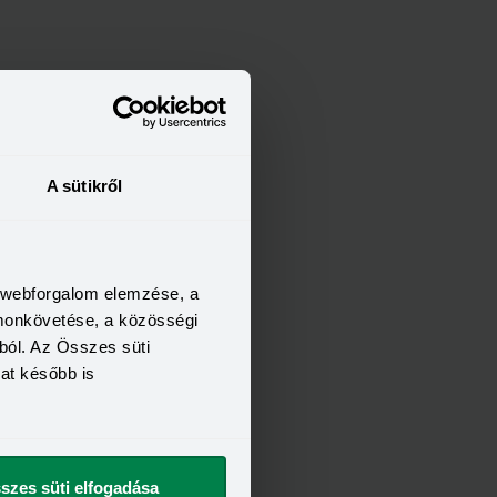
A sütikről
a webforgalom elemzése, a
omonkövetése, a közösségi
ból. Az Összes süti
kat később is
szes süti elfogadása