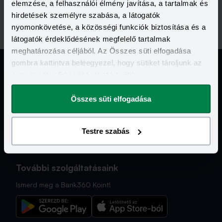
elemzése, a felhasználói élmény javítása, a tartalmak és
hirdetések személyre szabása, a látogatók
nyomonkövetése, a közösségi funkciók biztosítása és a
látogatók érdeklődésének megfelelő tartalmak
meghatározása céljából. Az Összes süti elfogadása
gombra kattintva beleegyezel, hogy sütiket tároljunk az
eszközödön. A beállításokat később is
megváltoztathatod.
Jogi Dokumentumok
Összes süti elfogadása
Kapcsolat
Testre szabás
Hasznos Linkek
További szolgáltatásaink
Ismerd meg a Bank360 Koint!