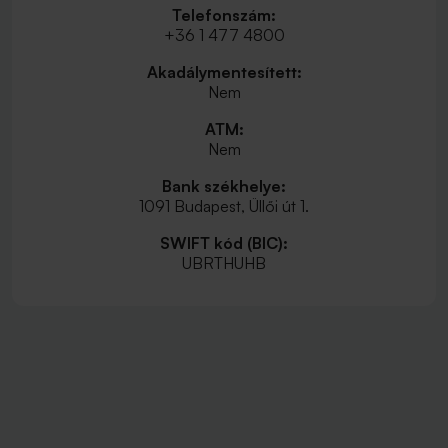
Telefonszám:
+36 1 477 4800
Akadálymentesített:
Nem
ATM:
Nem
Bank székhelye:
1091 Budapest, Üllői út 1.
SWIFT kód (BIC):
UBRTHUHB