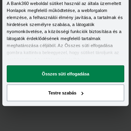
A Bank360 weboldal sütiket használ az általa üzemeltett
Honlapok megfelelő működtetése, a webforgalom
elemzése, a felhasználói élmény javítása, a tartalmak és
hirdetések személyre szabása, a látogatók
nyomonkövetése, a közösségi funkciók biztosítása és a
látogatók érdeklődésének megfelelő tartalmak
meghatározása céljából. Az Összes süti elfogadása
gombra kattintva beleegyezel, hogy sütiket tároljunk az
eszközödön. A beállításokat később is
megváltoztathatod.
Értékeld
az
ALFA
-ot!
Összes süti elfogadása
4,00
/
6
Testre szabás