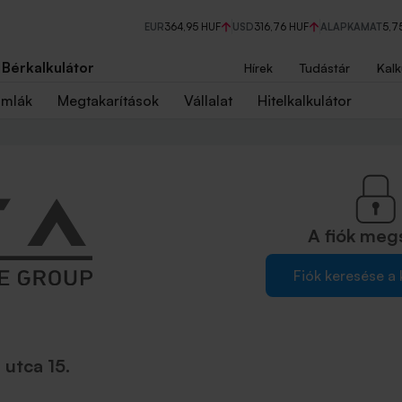
EUR
364,95 HUF
USD
316,76 HUF
ALAPKAMAT
5,7
Bérkalkulátor
Hírek
Tudástár
Kalk
ámlák
Megtakarítások
Vállalat
Hitelkalkulátor
A fiók
meg
Fiók keresése a
 utca 15.