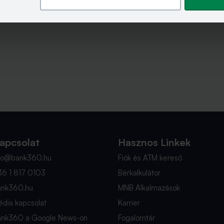
apcsolat
Hasznos Linkek
nfo@bank360.hu
Fiók és ATM kereső
36 1 817 0103
Bérkalkulátor
ank360.hu
MNB Alkalmazások
dia kapcsolat
Karrier
ank360 a Google News-on
Fogalomtár