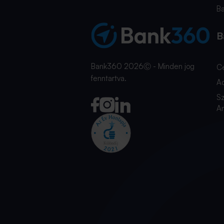
B
B
Bank360 2026Ⓒ - Minden jog
C
fenntartva.
A
Sz
An