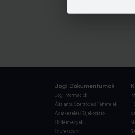
Jogi Dokumentumok
K
Jogi információk
i
Általános Szerződési Feltételek
+
Adatkezelési Tájékoztató
b
Hirdetmények
Mé
Impresszum
B