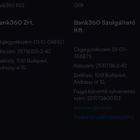
ank360 RSS
GYIK
ank360 Zrt.
Bank360 Szolgáltató
Kft.
égjegyzékszám: 01-10-048921
Cégjegyzékszám: 01-09-
dószám: 25716355-2-42
386875
ékhely: 1061 Budapest,
Adószám: 29317116-2-42
drássy út 10.
Székhely: 1061 Budapest,
Andrássy út 10.
Függő közvetítői nyilvántartási
szám: 221072600123
Intézménykeresés
Tovább az üzletszabályzathoz