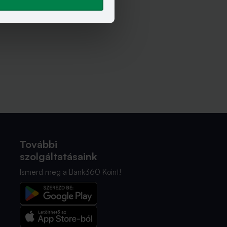
További
szolgáltatásaink
Ismerd meg a Bank360 Koint!