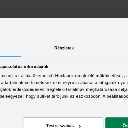
Részletek
kapcsolatos információk
használ az általa üzemeltett Honlapok megfelelő működtetése, 
a, a tartalmak és hirdetések személyre szabása, a látogatók ny
togatók érdeklődésének megfelelő tartalmak meghatározása céljá
beleegyezel, hogy sütiket tároljunk az eszközödön. A beállításo
Testre szabás
Ös