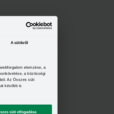
A sütikről
a webforgalom elemzése, a
omonkövetése, a közösségi
ból. Az Összes süti
kat később is
szes süti elfogadása