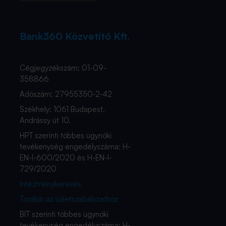
Bank360 Közvetítő Kft.
Cégjegyzékszám: 01-09-
358866
Adószám: 27955350-2-42
Székhely: 1061 Budapest,
Andrássy út 10.
HPT szerinti többes ügynöki
tevékenység engedélyszáma: H-
EN-I-600/2020 és H-EN-I-
729/2020
Intézménykeresés
Tovább az üzletszabályzathoz
BIT szerinti többes ügynöki
tevékenység engedélyszáma: H-