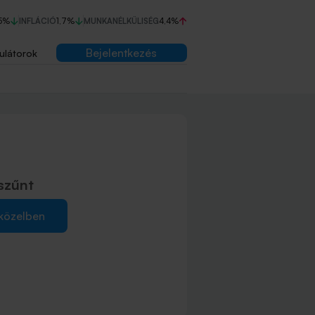
5%
INFLÁCIÓ
1,7%
MUNKANÉLKÜLISÉG
4,4%
Bejelentkezés
ulátorok
szűnt
 közelben