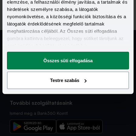
elemzése, a felhasználói élmény javítása, a tartalmak és
hirdetések személyre szabása, a látogatók
nyomonkövetése, a közösségi funkciók biztosítása és a
látogatók érdeklődésének megfelelő tartalmak
meghatározása céljából. Az Összes süti elfogadása
gombra kattintva beleegyezel, hogy sütiket tároljunk az
eszközödön. A beállításokat később is
megváltoztathatod.
Jogi Dokumentumok
Összes süti elfogadása
Kapcsolat
Testre szabás
Hasznos Linkek
További szolgáltatásaink
Ismerd meg a Bank360 Koint!