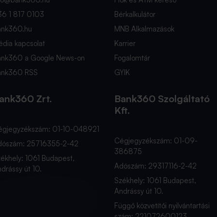
36 1 817 0103
Bérkalkulátor
ank360.hu
MNB Alkalmazások
dia kapcsolat
Karrier
ank360 a Google News-on
Fogalomtár
ank360 RSS
GYIK
ank360 Zrt.
Bank360 Szolgáltató
Kft.
égjegyzékszám: 01-10-048921
Cégjegyzékszám: 01-09-
dószám: 25716355-2-42
386875
ékhely: 1061 Budapest,
Adószám: 29317116-2-42
drássy út 10.
Székhely: 1061 Budapest,
Andrássy út 10.
Függő közvetítői nyilvántartási
szám: 221072600123