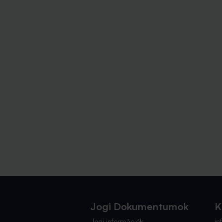
Jogi Dokumentumok
K
Jogi információk
i