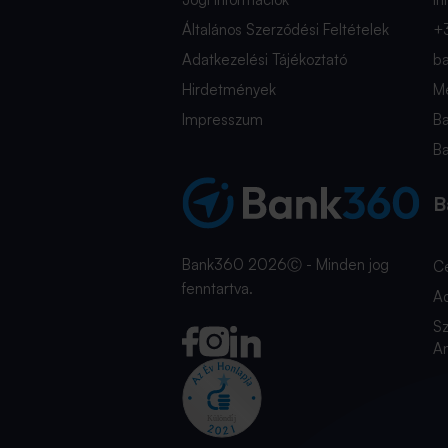
Általános Szerződési Feltételek
+
Adatkezelési Tájékoztató
b
Hirdetmények
Mé
Impresszum
B
B
B
Bank360 2026Ⓒ - Minden jog
C
fenntartva.
A
Sz
An