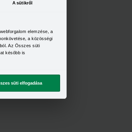
A sütikről
a webforgalom elemzése, a
omonkövetése, a közösségi
ból. Az Összes süti
kat később is
szes süti elfogadása