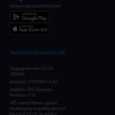
Ismerd meg a Bank360 Koint!
Bank360 Közvetítő Kft.
Cégjegyzékszám: 01-09-
358866
Adószám: 27955350-2-42
Székhely: 1061 Budapest,
Andrássy út 10.
HPT szerinti többes ügynöki
tevékenység engedélyszáma: H-
EN-I-600/2020 és H-EN-I-