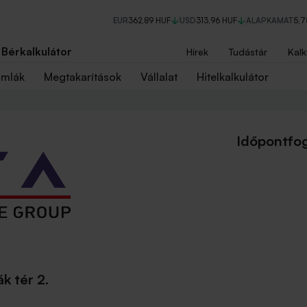
EUR
362,89 HUF
USD
313,96 HUF
ALAPKAMAT
5,
Bérkalkulátor
Hírek
Tudástár
Kalk
ámlák
Megtakarítások
Vállalat
Hitelkalkulátor
Időpontfog
k tér 2.