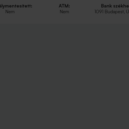
lymentesített:
ATM:
Bank székhe
Nem
Nem
1091 Budapest, Üll