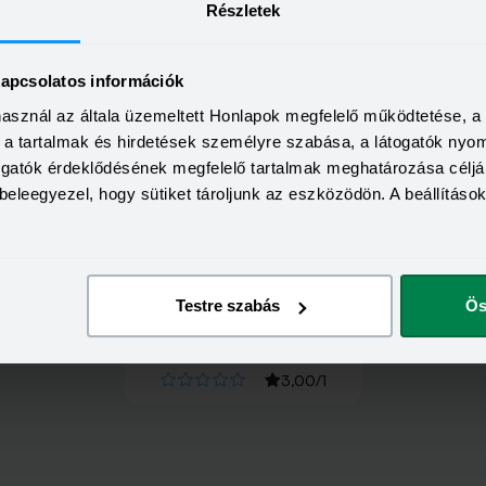
Részletek
kapcsolatos információk
használ az általa üzemeltett Honlapok megfelelő működtetése, 
a, a tartalmak és hirdetések személyre szabása, a látogatók ny
togatók érdeklődésének megfelelő tartalmak meghatározása céljá
beleegyezel, hogy sütiket tároljunk az eszközödön. A beállításo
Testre szabás
Ös
Értékeld
az
ALFA
-ot!
3,00
/
1