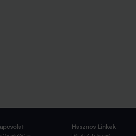
apcsolat
Hasznos Linkek
nfo@bank360.hu
Fiók és ATM kereső