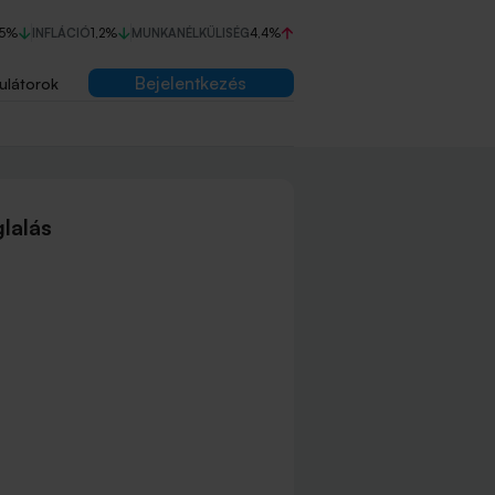
75%
INFLÁCIÓ
1,2%
MUNKANÉLKÜLISÉG
4,4%
Bejelentkezés
ulátorok
lalás