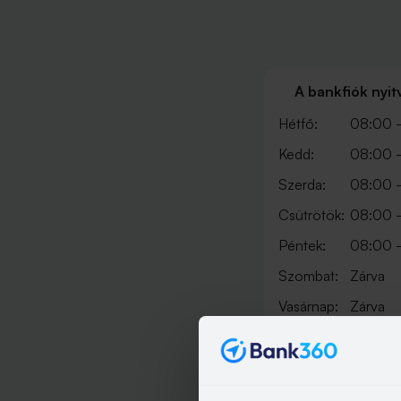
A bankfiók nyit
Hétfő:
08:00 -
Kedd:
08:00 -
Szerda:
08:00 -
Csütrötök:
08:00 -
Péntek:
08:00 -
Szombat:
Zárva
Vasárnap:
Zárva