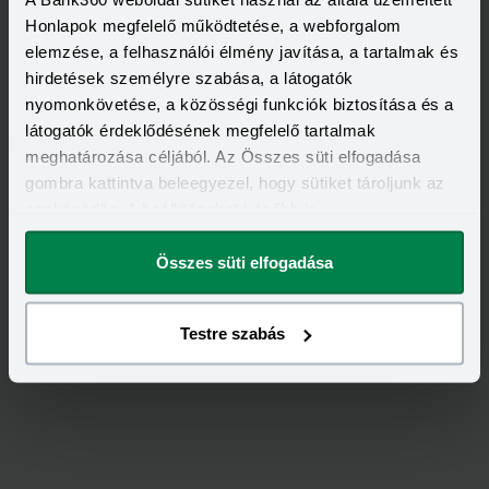
Honlapok megfelelő működtetése, a webforgalom
elemzése, a felhasználói élmény javítása, a tartalmak és
hirdetések személyre szabása, a látogatók
nyomonkövetése, a közösségi funkciók biztosítása és a
látogatók érdeklődésének megfelelő tartalmak
meghatározása céljából. Az Összes süti elfogadása
gombra kattintva beleegyezel, hogy sütiket tároljunk az
eszközödön. A beállításokat később is
megváltoztathatod.
Értékeld
az
ALFA
-ot!
Összes süti elfogadása
5,00
/
1
Testre szabás