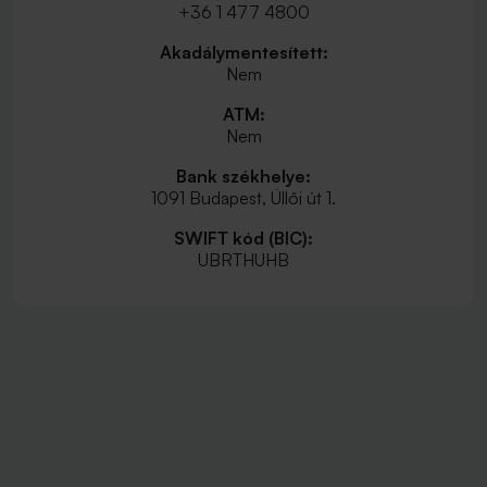
+36 1 477 4800
Akadálymentesített:
Nem
ATM:
Nem
Bank székhelye:
1091 Budapest, Üllői út 1.
SWIFT kód (BIC):
UBRTHUHB