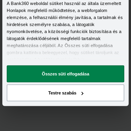
A Bank360 weboldal sütiket használ az általa üzemeltett
Honlapok megfelelő működtetése, a webforgalom
elemzése, a felhasználói élmény javítása, a tartalmak és
hirdetések személyre szabása, a látogatók
nyomonkövetése, a közösségi funkciók biztosítása és a
látogatók érdeklődésének megfelelő tartalmak
meghatározása céljából. Az Összes süti elfogadása
gombra kattintva beleegyezel, hogy sütiket tároljunk az
eszközödön. A beállításokat később is
megváltoztathatod.
Értékeld
az
ALFA
-ot!
Összes süti elfogadása
5,00
/
1
Testre szabás