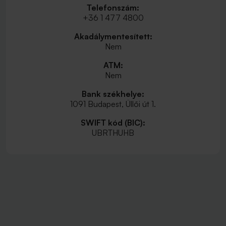
Telefonszám:
+36 1 477 4800
Akadálymentesített:
Nem
ATM:
Nem
Bank székhelye:
1091 Budapest, Üllői út 1.
SWIFT kód (BIC):
UBRTHUHB