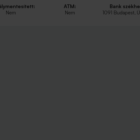
lymentesített:
ATM:
Bank székhe
Nem
Nem
1091 Budapest, Üll