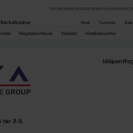
EUR
361,94 HUF
USD
313,18 HUF
ALAPKAMAT
5,7
Bérkalkulátor
Hírek
Tudástár
Kalk
ámlák
Megtakarítások
Vállalat
Hitelkalkulátor
Időpontfog
tér 3-5.