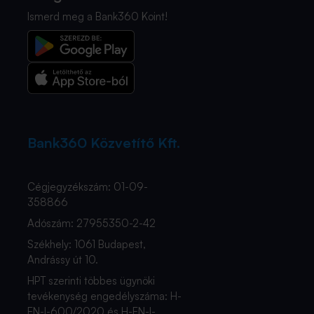
Ismerd meg a Bank360 Koint!
Bank360 Közvetítő Kft.
Cégjegyzékszám: 01-09-
358866
Adószám: 27955350-2-42
Székhely: 1061 Budapest,
Andrássy út 10.
HPT szerinti többes ügynöki
tevékenység engedélyszáma: H-
EN-I-600/2020 és H-EN-I-