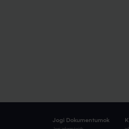
Jogi Dokumentumok
K
Jogi információk
i