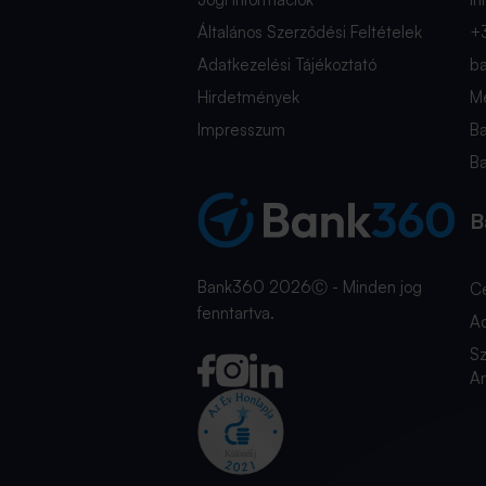
Általános Szerződési Feltételek
+
Adatkezelési Tájékoztató
b
Hirdetmények
Mé
Impresszum
B
B
B
Bank360 2026Ⓒ - Minden jog
C
fenntartva.
A
Sz
An