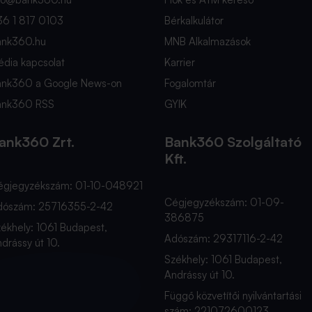
36 1 817 0103
Bérkalkulátor
ank360.hu
MNB Alkalmazások
dia kapcsolat
Karrier
ank360 a Google News-on
Fogalomtár
ank360 RSS
GYIK
ank360 Zrt.
Bank360 Szolgáltató
Kft.
égjegyzékszám: 01-10-048921
Cégjegyzékszám: 01-09-
dószám: 25716355-2-42
386875
ékhely: 1061 Budapest,
Adószám: 29317116-2-42
drássy út 10.
Székhely: 1061 Budapest,
Andrássy út 10.
Függő közvetítői nyilvántartási
szám: 221072600123