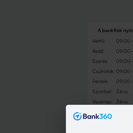
A bankfiók nyit
Hétfő:
09:00 -
Kedd:
09:00 -
Szerda:
09:00 -
Csütrötök:
09:00 -
Péntek:
09:00 -
Szombat:
Zárva
Vasárnap:
Zárva