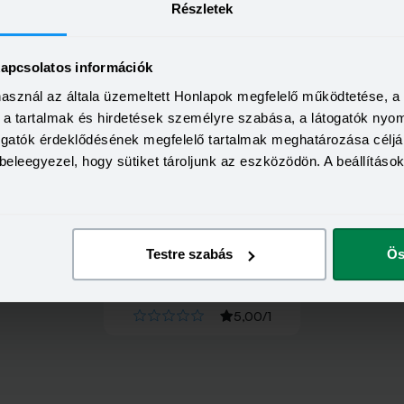
Részletek
kapcsolatos információk
használ az általa üzemeltett Honlapok megfelelő működtetése, 
a, a tartalmak és hirdetések személyre szabása, a látogatók ny
togatók érdeklődésének megfelelő tartalmak meghatározása céljá
beleegyezel, hogy sütiket tároljunk az eszközödön. A beállításo
Testre szabás
Ös
Értékeld
az
ALFA
-ot!
5,00
/
1