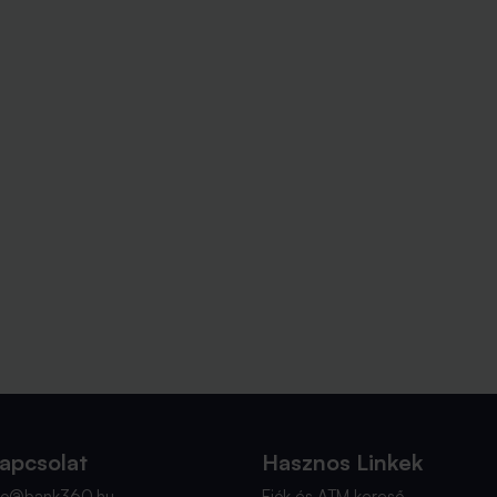
apcsolat
Hasznos Linkek
nfo@bank360.hu
Fiók és ATM kereső