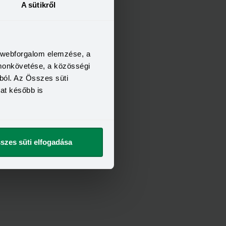
A sütikről
a webforgalom elemzése, a
omonkövetése, a közösségi
ból. Az Összes süti
kat később is
szes süti elfogadása