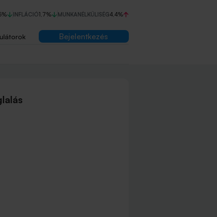
5%
INFLÁCIÓ
1,7%
MUNKANÉLKÜLISÉG
4,4%
Bejelentkezés
ulátorok
lalás