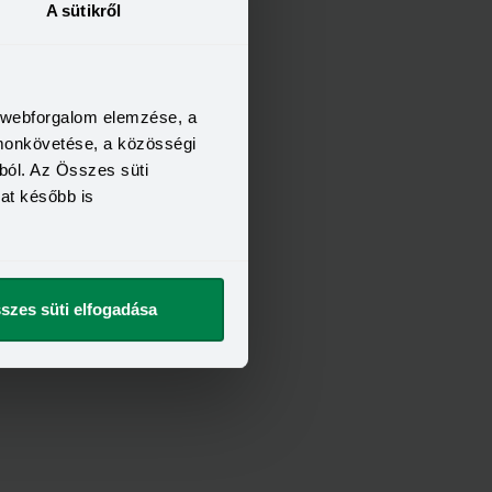
A sütikről
a webforgalom elemzése, a
omonkövetése, a közösségi
ból. Az Összes süti
kat később is
szes süti elfogadása