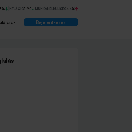
75%
INFLÁCIÓ
1,2%
MUNKANÉLKÜLISÉG
4,4%
Bejelentkezés
ulátorok
lalás