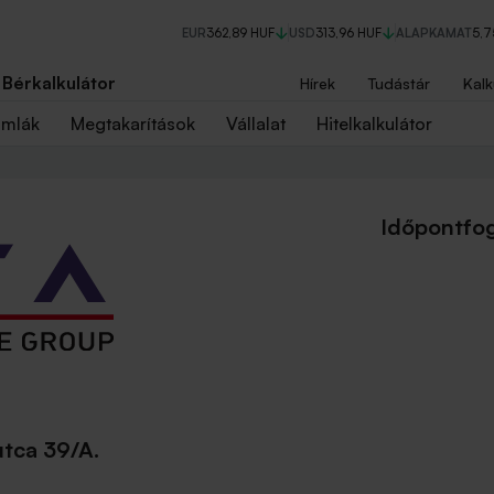
EUR
362,89 HUF
USD
313,96 HUF
ALAPKAMAT
5,
Bérkalkulátor
Hírek
Tudástár
Kalk
ámlák
Megtakarítások
Vállalat
Hitelkalkulátor
Időpontfog
utca 39/A.