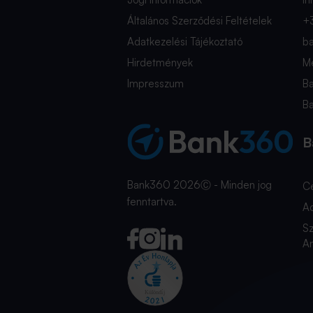
Általános Szerződési Feltételek
+
Adatkezelési Tájékoztató
b
Hirdetmények
Mé
Impresszum
B
B
B
Bank360 2026Ⓒ - Minden jog
C
fenntartva.
A
Sz
An