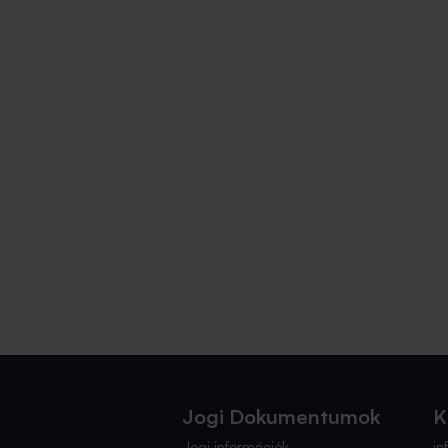
Jogi Dokumentumok
K
Jogi információk
i