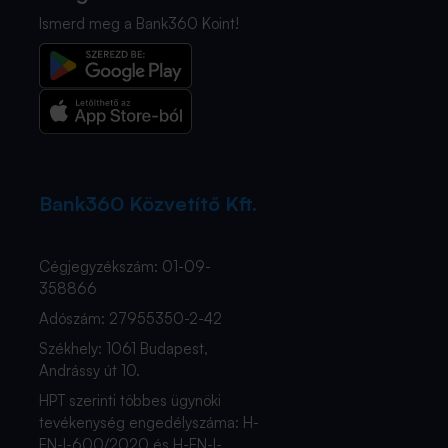
Ismerd meg a Bank360 Koint!
Bank360 Közvetítő Kft.
Cégjegyzékszám: 01-09-
358866
Adószám: 27955350-2-42
Székhely: 1061 Budapest,
Andrássy út 10.
HPT szerinti többes ügynöki
tevékenység engedélyszáma: H-
EN-I-600/2020 és H-EN-I-