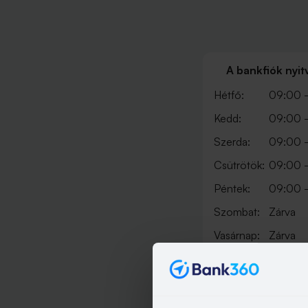
A bankfiók nyit
Hétfő:
09:00 -
Kedd:
09:00 -
Szerda:
09:00 -
Csütrötök:
09:00 -
Péntek:
09:00 -
Szombat:
Zárva
Vasárnap:
Zárva