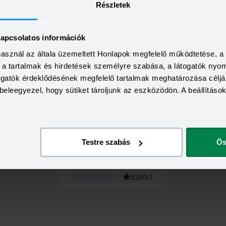
Részletek
kapcsolatos információk
használ az általa üzemeltett Honlapok megfelelő működtetése, 
a, a tartalmak és hirdetések személyre szabása, a látogatók ny
togatók érdeklődésének megfelelő tartalmak meghatározása céljá
beleegyezel, hogy sütiket tároljunk az eszközödön. A beállításo
Testre szabás
Ös
Értékeld
az
ALFA
-ot!
5,00
/
1