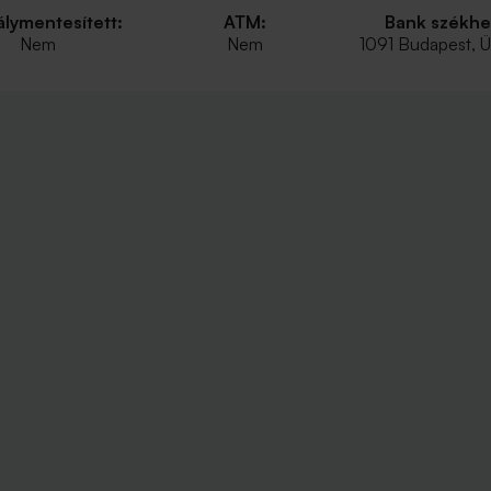
lymentesített:
ATM:
Bank székhe
Nem
Nem
1091 Budapest, Üll