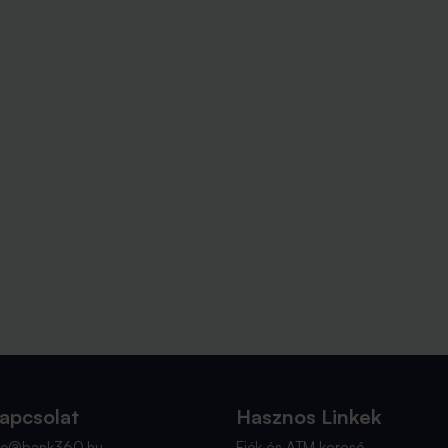
apcsolat
Hasznos Linkek
nfo@bank360.hu
Fiók és ATM kereső