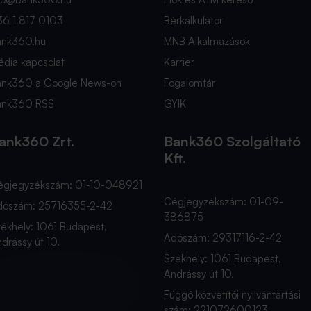
36 1 817 0103
Bérkalkulátor
ank360.hu
MNB Alkalmazások
dia kapcsolat
Karrier
ank360 a Google News-on
Fogalomtár
ank360 RSS
GYIK
ank360 Zrt.
Bank360 Szolgáltató
Kft.
égjegyzékszám: 01-10-048921
Cégjegyzékszám: 01-09-
dószám: 25716355-2-42
386875
ékhely: 1061 Budapest,
Adószám: 29317116-2-42
drássy út 10.
Székhely: 1061 Budapest,
Andrássy út 10.
Függő közvetítői nyilvántartási
szám: 221072600123