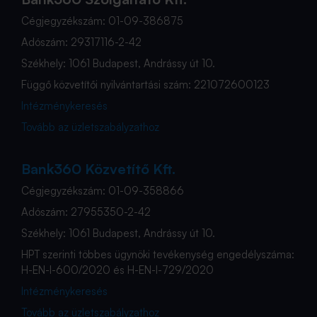
Cégjegyzékszám: 01-09-386875
Adószám: 29317116-2-42
Székhely: 1061 Budapest, Andrássy út 10.
Függő közvetítői nyilvántartási szám: 221072600123
Intézménykeresés
Tovább az üzletszabályzathoz
Bank360 Közvetítő Kft.
Cégjegyzékszám: 01-09-358866
Adószám: 27955350-2-42
Székhely: 1061 Budapest, Andrássy út 10.
HPT szerinti többes ügynöki tevékenység engedélyszáma:
H-EN-I-600/2020 és H-EN-I-729/2020
Intézménykeresés
Tovább az üzletszabályzathoz