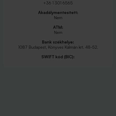
+36 1 301 6565
Akadálymentesített:
Nem
ATM:
Nem
Bank székhelye:
1087 Budapest, Könyves Kálmán krt. 48-52.
SWIFT kód (BIC):