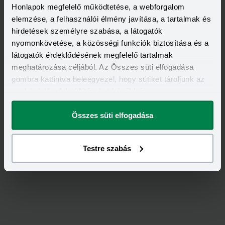
Honlapok megfelelő működtetése, a webforgalom
elemzése, a felhasználói élmény javítása, a tartalmak és
hirdetések személyre szabása, a látogatók
nyomonkövetése, a közösségi funkciók biztosítása és a
látogatók érdeklődésének megfelelő tartalmak
meghatározása céljából. Az Összes süti elfogadása
gombra kattintva beleegyezel, hogy sütiket tároljunk az
eszközödön. A beállításokat később is
Értékeld
az
Allianz
-ot!
megváltoztathatod.
Összes süti elfogadása
4,80
/
5
Testre szabás