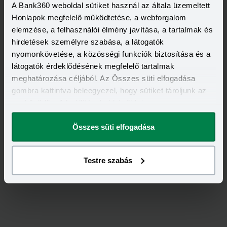
A Bank360 weboldal sütiket használ az általa üzemeltett
Honlapok megfelelő működtetése, a webforgalom
elemzése, a felhasználói élmény javítása, a tartalmak és
hirdetések személyre szabása, a látogatók
nyomonkövetése, a közösségi funkciók biztosítása és a
látogatók érdeklődésének megfelelő tartalmak
meghatározása céljából. Az Összes süti elfogadása
gombra kattintva beleegyezel, hogy sütiket tároljunk az
eszközödön. A beállításokat később is
megváltoztathatod.
Értékeld
az
Allianz
-ot!
Összes süti elfogadása
3,00
/
2
Testre szabás