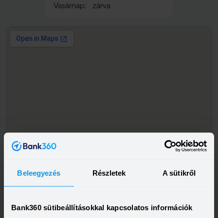
Vasárnap:
zárva
Beleegyezés
Részletek
A sütikről
Bank360 sütibeállításokkal kapcsolatos információk