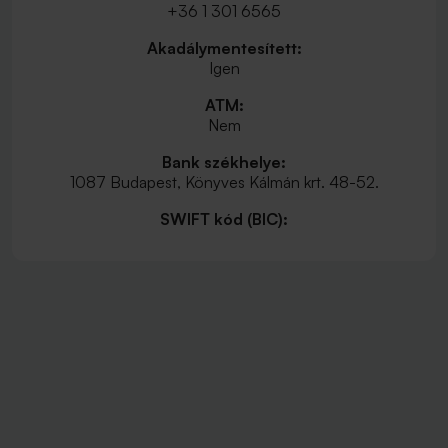
+36 1 301 6565
Akadálymentesített:
Igen
ATM:
Nem
Bank székhelye:
1087 Budapest, Könyves Kálmán krt. 48-52.
SWIFT kód (BIC):