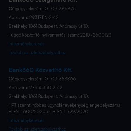
Cégjegyzékszám: 01-09-386875
Adószám: 29317116-2-42
Székhely: 1061 Budapest, Andrássy út 10.
Függő közvetítői nyilvántartási szám: 221072600123
Intézménykeresés
Tovább az üzletszabályzathoz
Bank360 Közvetítő Kft.
Cégjegyzékszám: 01-09-358866
Adószám: 27955350-2-42
Székhely: 1061 Budapest, Andrássy út 10.
HPT szerinti többes ügynöki tevékenység engedélyszáma:
H-EN-I-600/2020 és H-EN-I-729/2020
Intézménykeresés
Tovább az üzletszabályzathoz