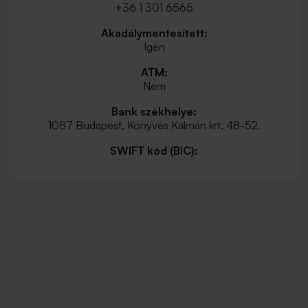
+36 1 301 6565
Akadálymentesített:
Igen
ATM:
Nem
Bank székhelye:
1087 Budapest, Könyves Kálmán krt. 48-52.
SWIFT kód (BIC):