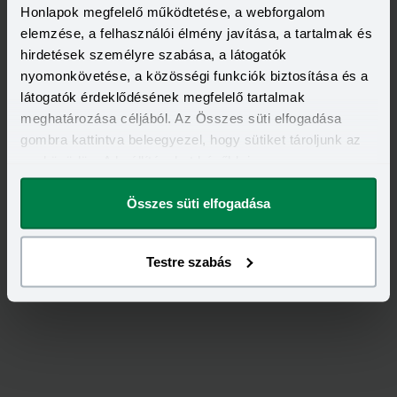
Honlapok megfelelő működtetése, a webforgalom
elemzése, a felhasználói élmény javítása, a tartalmak és
hirdetések személyre szabása, a látogatók
nyomonkövetése, a közösségi funkciók biztosítása és a
látogatók érdeklődésének megfelelő tartalmak
meghatározása céljából. Az Összes süti elfogadása
gombra kattintva beleegyezel, hogy sütiket tároljunk az
eszközödön. A beállításokat később is
Értékeld
az
Allianz
-ot!
megváltoztathatod.
Összes süti elfogadása
4,13
/
8
Testre szabás