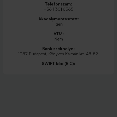
Telefonszám:
+36 1 301 6565
Akadálymentesített:
Igen
ATM:
Nem
Bank székhelye:
1087 Budapest, Könyves Kálmán krt. 48-52.
SWIFT kód (BIC):