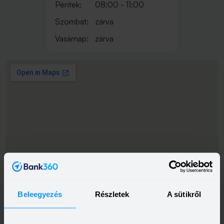
Péntek:
08:00 - 11:00
Szombat:
zárva
Vasárnap:
zárva
Beleegyezés
Részletek
A sütikről