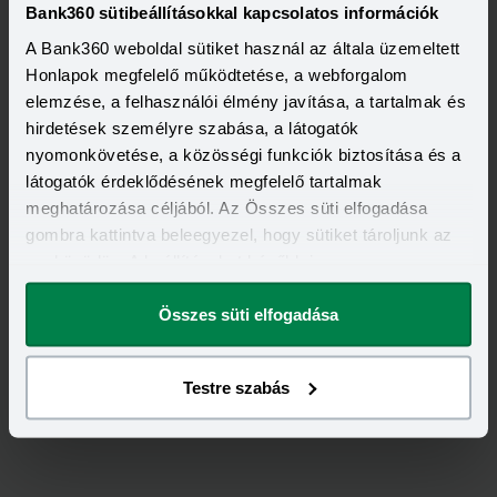
Bank360 sütibeállításokkal kapcsolatos információk
A Bank360 weboldal sütiket használ az általa üzemeltett
Honlapok megfelelő működtetése, a webforgalom
elemzése, a felhasználói élmény javítása, a tartalmak és
hirdetések személyre szabása, a látogatók
nyomonkövetése, a közösségi funkciók biztosítása és a
látogatók érdeklődésének megfelelő tartalmak
meghatározása céljából. Az Összes süti elfogadása
gombra kattintva beleegyezel, hogy sütiket tároljunk az
eszközödön. A beállításokat később is
megváltoztathatod.
Összes süti elfogadása
Értékeld
az
Allianz
-ot!
Testre szabás
5,00
/
1